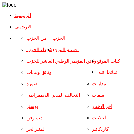
الرئيسية
الارشیف
الحزب
من الحزب
اقسام الموقع
شهداء الحزب
كتاب الموقع
وثائق المؤتمر الوطني العاشر للحزب
Iraqi Letter
وثائق وبيانات
مدارات
صورة
ملفات
التحالف المدني الديمقراطي
اخر الاخبار
بوستر
اعلانات
ادب وفن
كاريكاتير
المنبرالحر