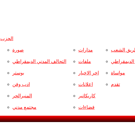
الحزب
و
ريق الشعب
مدارات
صورة
ر الديمقراطي
ملفات
التحالف المدني الديمقراطي
مواساة
اخر الاخبار
بوستر
تقدم
اعلانات
ادب وفن
كاريكاتير
المنبرالحر
فضاءات
مجتمع مدني