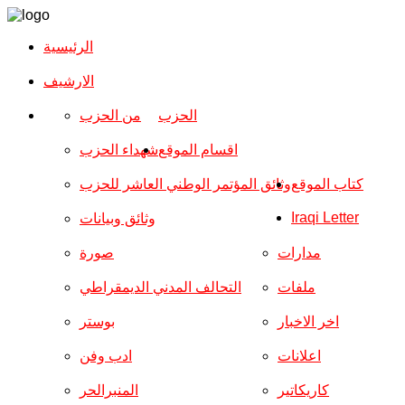
الرئيسية
الارشیف
الحزب
من الحزب
اقسام الموقع
شهداء الحزب
كتاب الموقع
وثائق المؤتمر الوطني العاشر للحزب
Iraqi Letter
وثائق وبيانات
مدارات
صورة
ملفات
التحالف المدني الديمقراطي
اخر الاخبار
بوستر
اعلانات
ادب وفن
كاريكاتير
المنبرالحر