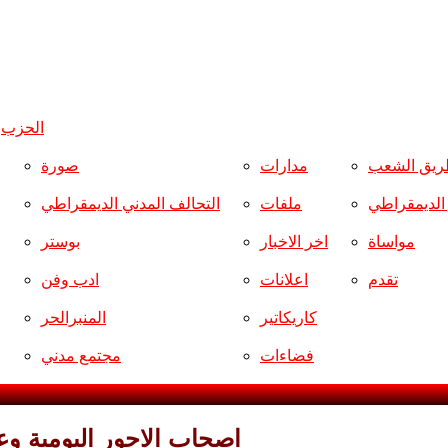
الحزب
و
ريق الشعب
مدارات
صورة
ر الديمقراطي
ملفات
التحالف المدني الديمقراطي
مواساة
اخر الاخبار
بوستر
تقدم
اعلانات
ادب وفن
كاريكاتير
المنبرالحر
فضاءات
مجتمع مدني
اصحاب الاجور اليومية وعم