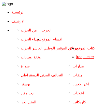
الرئيسية
الارشیف
الحزب
من الحزب
اقسام الموقع
شهداء الحزب
كتاب الموقع
وثائق المؤتمر الوطني العاشر للحزب
Iraqi Letter
وثائق وبيانات
مدارات
صورة
ملفات
التحالف المدني الديمقراطي
اخر الاخبار
بوستر
اعلانات
ادب وفن
كاريكاتير
المنبرالحر