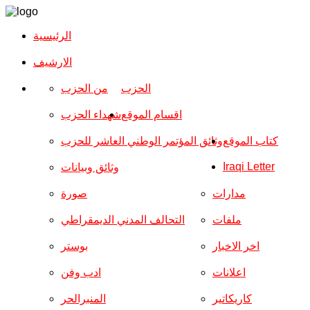
الرئيسية
الارشیف
الحزب
من الحزب
اقسام الموقع
شهداء الحزب
كتاب الموقع
وثائق المؤتمر الوطني العاشر للحزب
Iraqi Letter
وثائق وبيانات
مدارات
صورة
ملفات
التحالف المدني الديمقراطي
اخر الاخبار
بوستر
اعلانات
ادب وفن
كاريكاتير
المنبرالحر