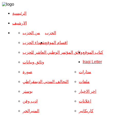
الرئيسية
الارشیف
الحزب
من الحزب
اقسام الموقع
شهداء الحزب
كتاب الموقع
وثائق المؤتمر الوطني العاشر للحزب
Iraqi Letter
وثائق وبيانات
مدارات
صورة
ملفات
التحالف المدني الديمقراطي
اخر الاخبار
بوستر
اعلانات
ادب وفن
كاريكاتير
المنبرالحر