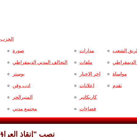
الحزب
و
ريق الشعب
مدارات
صورة
ر الديمقراطي
ملفات
التحالف المدني الديمقراطي
مواساة
اخر الاخبار
بوستر
تقدم
اعلانات
ادب وفن
كاريكاتير
المنبرالحر
فضاءات
مجتمع مدني
نصب "إنقاذ العراق