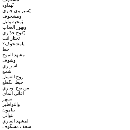
بْهداوه
يْسير وي جاري
ومشحوف
بْمحبه وليل
وبهور العذاب
يْفوج حدّاري
تختار انت
يامشحوف؟
حط
مشهد الموج
وشوف
اسراري
شمع
روح العسل
خيط انگطع
من بوح اوتاري
اغاني الماي
تسهر
والنواطير
ينامون
بتوالي
المشهد العاري
سعف مسگوف