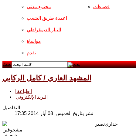
فضاءات
مجتمع مدني
اعمدة طريق الشعب
التيار الديمقراطي
مواساة
تقدم
بحث
المشهد العاري / كامل الركابي
| طباعة |
البريد الإلكتروني
التفاصيل
نشر بتاريخ الخميس, 08 أيار 2014 17:35
حذاري
نصير
مشحوفين
مشحوف