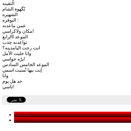
التقينه
بْگهوة الشام
الشهيره
النوفره :
عمي ماعدنه
مكان ولاكراسي!
الموعد االرابع
تواعدنه چذب
انت رحت اليامدينه؟
وانا خليت الأمل
برّه حواسي!
الموعد الخامس السادس
إنت بيها نْسيت اسمي
وانا
حد هل يوم
ناسي!
< السابق
التالي >