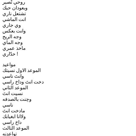
روحي تْصير
وبعودان حبك
تشتعل ناري
انت الماشي
وي جاري
وانت بعكس
وجه الريح
وجه الماي
ماخذ عمري
حدّاري !
مواعيد
الموعد الاول نسيتك
وانتَ ناسي
دخت انتَ وداخ راسي
الموعد الثاني
نسيت انتَ
وچنت بالصدفه
ناسي
مادخت انتَ
ولاانا ابغيابك
داخ راسي
الموعد الثالث
تواعدنه