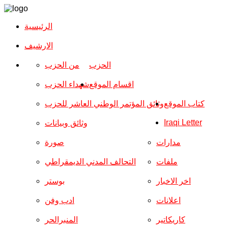
الرئيسية
الارشیف
الحزب
من الحزب
اقسام الموقع
شهداء الحزب
كتاب الموقع
وثائق المؤتمر الوطني العاشر للحزب
Iraqi Letter
وثائق وبيانات
مدارات
صورة
ملفات
التحالف المدني الديمقراطي
اخر الاخبار
بوستر
اعلانات
ادب وفن
كاريكاتير
المنبرالحر