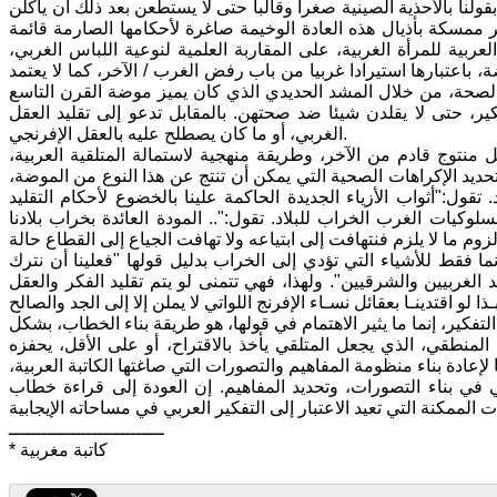
ولنا بالأحذية الصينية صغرا وقالبا حتى لا يستطعن بعد ذلك أن يأكلن
 ممسكة بأذيال هذه العادة الوخيمة صاغرة لأحكامها الصارمة قائمة
عربية للمرأة الغربية، على المقاربة العلمية لنوعية اللباس الغربي،
باعتبارها استيرادا غربيا من باب رفض الغرب / الآخر، كما لا يعتمد
الصحة، من خلال المشد الحديدي الذي كان يميز موضة القرن التاسع
ر، حتى لا يقلدن شيئا ضد صحتهن. بالمقابل تدعو إلى تقليد العقل
الغربي، أو ما كان يصطلح عليه بالعقل الإفرنجي.
منتوج قادم من الآخر، وطريقة منهجية لاستمالة المتلقية العربية،
تحديد الإكراهات الصحية التي يمكن أن تنتج عن هذا النوع من الموضة،
قول:"أثواب الأزياء الجديدة الحاكمة علينا بالخضوع لأحكام التقليد
لوكيات الغرب الخراب للبلاد. تقول:".. المودة العائدة بخراب بلادنا
ا فقط للأشياء التي تؤدي إلى الخراب بدليل قولها "فعلينا أن نترك
 الغربيين والشرقيين". ولهذا، فهي تتمنى لو يتم تقليد الفكر والعقل
فكير، إنما ما يثير الاهتمام في قولها، هو طريقة بناء الخطاب، بشكل
لمنطقي، الذي يجعل المتلقي يأخذ بالاقتراح، أو على الأقل، يحفزه
لإعادة بناء منظومة المفاهيم والتصورات التي صاغتها الكاتبة العربية،
 بناء التصورات، وتحديد المفاهيم. إن العودة إلى قراءة خطاب
ــــــــــــــــــــــــــــ
* كاتبة مغربية