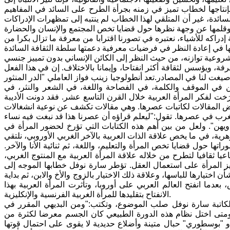
إنتاجها لخطاب تميز في زمنه بجرأة الطرح على السائد في المفاهيم
سائدة، غير أن المتلقي لهذا الخطاب لم ينتبه إلى تمظهرات الإدراكات
راكه للأشياء، نعتبره في تصورنا اقترابا من معرفة ما تزال بكرا من
 مشروعية توازنه، من حيث النظر إلى الكائن الإنساني بدون تمييز جنسي
، ويؤسس لثقافة أكثر انفتاحا، وإيمانا بالاختلاف. إن في هذا الفعل
غت لنا في المصادر.تعد أنطولوجيا زينب فواز العاملي "الدر المنثور
ن في الموقف والكلمة، في الفصاحة واللغة، في الشعر والنثر، في
الجاهلي إلى حدود القرن 19، من الأعمال التي أرَخت لفكر المرأة العربية خلال القرن التاسع عشر. فقد دونت الأديبة
بعض المقالات لكاتبات عصرها. وهي مقالات تكشف عن نوعية انشغالات
غرب في عصرها. تقول:"ليعلم قراؤه أن عصرنا هذا قد نبغت فيه نساء
يهن". ولعل من بين أهم هذه الكتابات التي تؤرخ لحضور المرأة في
ية، في ما يخص علاقة الذات العربية بالآخر الغربي الأوروبي، نلتقي
تها حول قضايا تخص المرأة والتعليم، واللغة، ثم ثنائية الأنا والآخر.
ماعيا ثقافيا لتطرح من خلاله علاقة المرأة العربية مع المنتوج الغربي،
ز المرأة على استعمال العقل. تؤطر سارة نوفل خطابها الموجه إلى
 اختيارها للباسها، وعلاقة ذلك الاختيار بالزوج والأخ والابن، ثم بداية
عدما انفتح العالم العربي على أوروبا، وتأثرت المرأة العربية بهذا
الانفتاح بتقليدها للمرأة الغربية الفرنسية والإنكليزية.
 الكاتبة سارة نوفل صلب الموضوع، وتكتب:"ومن البديهي المقرر في
 ومتى اختل نظام هذه الدورة الطبيعي كان الجسم معرضا لكثرة من
"بوسطوري" حبال متينة وأضلاع حديدية لا يقوى على احتمال قوتها