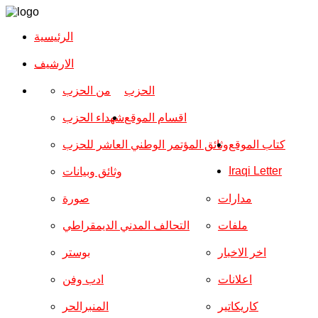
الرئيسية
الارشیف
الحزب
من الحزب
اقسام الموقع
شهداء الحزب
كتاب الموقع
وثائق المؤتمر الوطني العاشر للحزب
Iraqi Letter
وثائق وبيانات
مدارات
صورة
ملفات
التحالف المدني الديمقراطي
اخر الاخبار
بوستر
اعلانات
ادب وفن
كاريكاتير
المنبرالحر