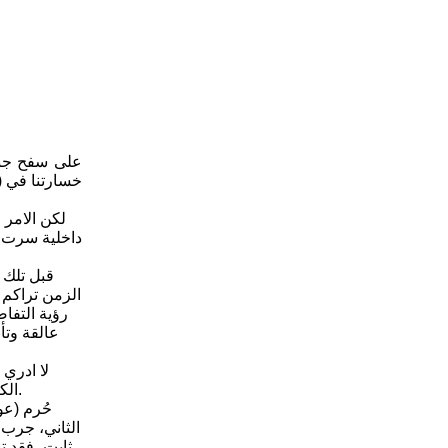
على سفح جبل
خسارتنا في (ق
لكن الامر 
داخلية سرت ا
قبل تلك 
الزمن تراكم 
رؤية التفا
عالقة وتأ
لا ادري
الكثيرة التي رافقت حياته والواقع الاسود الذي كان يعيشه، الاّ انه كان يلونه بالوردي ولم يفقد يوما قدرته على المزاح والضحك والعرفان بالجميل.
حُرم (عو
الثاني، جرب 
ثابت، فقد ت