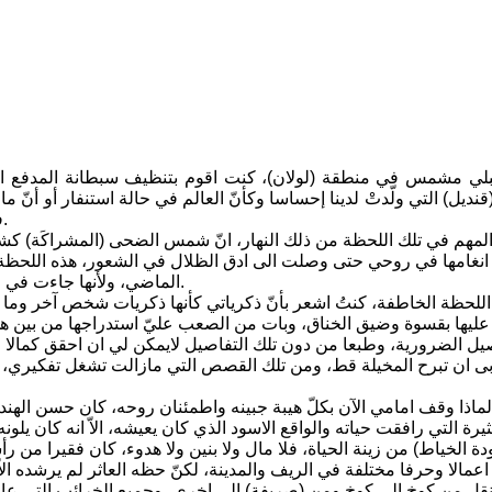
ي مشمس في منطقة (لولان)، كنت اقوم بتنظيف سبطانة المدفع استعد
نديل) التي ولّدتْ لدينا إحساسا وكأنّ العالم في حالة استنفار أو أنّ
فرحنا نتخذ بعض التدابير لكي نخفف من اثار الصدمة وتداعياتها الحزينة.
المهم في تلك اللحظة من ذلك النهار، انّ شمس الضحى (المشراكَة) ك
نغامها في روحي حتى وصلت الى ادق الظلال في الشعور، هذه اللحظة التي
الماضي، ولأنها جاءت في الوقت الذي كاد بريق الذكريات ان ينطفئ وبياضها يوشك على الاختفاء.
اللحظة الخاطفة، كنتُ اشعر بأنّ ذكرياتي كأنها ذكريات شخص آخر وما أن
عليها بقسوة وضيق الخناق، وبات من الصعب عليّ استدراجها من بين هذ
صيل الضرورية، وطبعا من دون تلك التفاصيل لايمكن لي ان احقق كمالا 
بى ان تبرح المخيلة قط، ومن تلك القصص التي مازالت تشغل تفكيري،
 لماذا وقف امامي الآن بكلّ هيبة جبينه واطمئنان روحه، كان حسن ال
دة الخياط) من زينة الحياة، فلا مال ولا بنين ولا هدوء، كان فقيرا من
اعمالا وحرفا مختلفة في الريف والمدينة، لكنّ حظه العاثر لم يرشده ا
نقل من كوخ الى كوخ ومن (صريفة) الى اخرى، وجميع الخرائب التي عاش