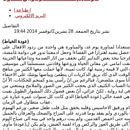
| طباعة |
البريد الإلكتروني
التفاصيل
نشر بتاريخ الجمعة, 28 تشرين2/نوفمبر 2014 19:44
(عودة الخياط)
ادا لمناورة يوم غد، والمناورة هي واحدة من ردود الافعال على
 ما حصل يشبه اهتزازا في الفضاء! وجعل ادمغتنا تدور في دوامة غامضة،
شفت امامي عن مفاتن الحياة وروعتها وقادتني مستسلما الى موسيقى
 لا قيمة زمنية لها، كانت ثمينة، لأنها حملت معها الكثير من مباهج
ا سوى متلصص!، فبالرغم من انّ رأسي يبدو كمنجم للحكايات، الاّ انّ
ا الضباب الكثيف الذي يحجب الكثير من الصور والملامح ويمنعني من
في اية رواية ، لكنّ عزائي، أنّ بعض فصول ذلك المشوار الطويل بقيت
 هي قصة خالي (عودة الخياط) الذي كانت كل سنوات عمره عبارة عن
عقاب متطاول في الزمان.
هندام ورقيق الاحاسيس وقلبه يخفق مثل قلب طفل صغير، ورغم الهموم
 رأسه حتى اخمص القدمين، ولم يبت درهم واحد في بيته الى صباح اليوم
لاّ الى طريق العوز والركض وراء لقمة العيش، ولم يكن ل(عودة) مأوى
 فيها كانت مغمورة بمياه المراحيض والرائحة العطنة، تزوج من ابنة