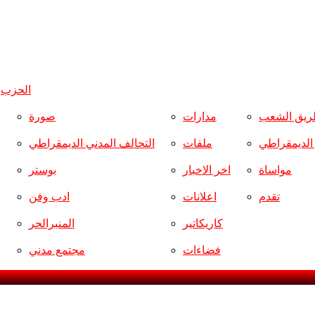
الحزب
و
ريق الشعب
مدارات
صورة
ر الديمقراطي
ملفات
التحالف المدني الديمقراطي
مواساة
اخر الاخبار
بوستر
تقدم
اعلانات
ادب وفن
كاريكاتير
المنبرالحر
فضاءات
مجتمع مدني