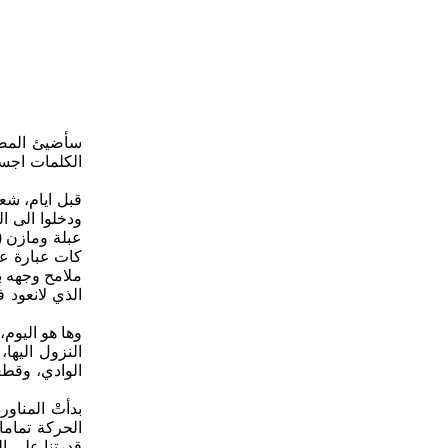
سأضيئ المصاب
الكلمات اجسا
قبل ايام، شع
ودخلوا الى ا
عبلة ومازن (ا
كات عبارة عن
ملامح وجهه ب
الذي لانعود 
وها هو اليوم،
النزول اليه
الوادي، وقطع
بدأتْ المناو
الحركة تمام
قدرتنا على ال