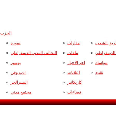
الحزب
و
ريق الشعب
مدارات
صورة
ر الديمقراطي
ملفات
التحالف المدني الديمقراطي
مواساة
اخر الاخبار
بوستر
تقدم
اعلانات
ادب وفن
كاريكاتير
المنبرالحر
فضاءات
مجتمع مدني