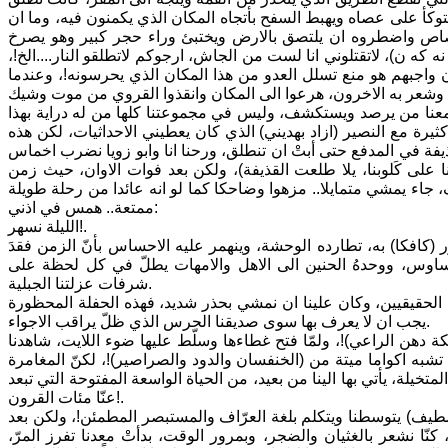
يتوكأ على عصاه ويهبط السفح بأتجاه المكان الذي يكمنون فيه، وما ان
رصاص واضطروه ان يلتصق بالارض ويختبئ وراء حجر كبير وهو يصرخ
 كه ن)، لاتقتلوني انا لست من الجاش، ارجوكم لاتطلقو النار....الخ!،
ان واجبهم هو منع تسلل العدو من هذا المكان الذي يحرسونه!، وعندما
كن معنا من يرصد ويستكشف، وليس في مجموعتنا كلها من له دراية بهذا
رة مع النصير (ازاد بهديني) الذي كان يعطيني الاحداثيات، لكن هذه
يفة في المدفع حتى أبتْ ان تنطلق، ورحنا انا وابو زويا نضرب اخماس
على كَلوبنا، يلا طلعت القذيفة)، ولكن بعد فوات الاوان، حيث زمن
 جاء يمشي متمايلا.. مزهوا وضاحكا كما لو انه عائدا من رحلة طويلة
ممتعة.. همس في اذني:
الليلة نسهر!.
(كافكا) به، تطارده الوحشة، وينهمر عليه الاحساس بأنّ الزمن فقدَ
وساوس، ووحدهُ الحنين الى الاهل والامهات يطلّ في كل لحظة على
شرفات عزلتنا الجبلية.
ى الحقيقيين، وكان علينا ان نمشي بحذر شديد، فهذه الحفلة المحظورة
يجب ان لا يعرف بها سوى صديقنا الحرس الذي ظلّ يراقب الاجواء.
ة دهن الراعي)!، ولمّا فتح غطاءها وسلّط عليها ضوء اللايت، شاهدنا
به اكواما ميتة من (الخنفسان والدود والصراصير)!، لكنّ المغامرة
متخيلة، يأتي بها الينا من بعيد، من الحياة الواسعة المفتوحة التي تبعد
عنّا مئات القرون!.
اصطيف) يتوسطنا ويتكلم بلغة العرّاف والمستبصر المطمئن!، ولكن بعد
نّا نشعر بالغثيان والضجر، وبمرور الوقت، بدأتْ معدنا تفرز المرّ،