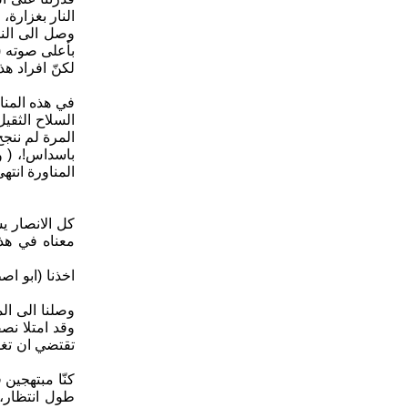
النار بغزارة،
وصل الى الن
بأعلى صوته (ن
لكنّ افراد ه
في هذه المنا
السلاح الثقي
المرة لم ننج
باسداس!، ( و
المناورة انت
كل الانصار ي
معناه في هذه
اخذنا (ابو ا
وصلنا الى ال
وقد امتلا نص
تقتضي ان تغلق
كنّا مبتهجين
طول انتظار، 