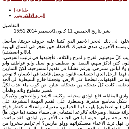
| طباعة |
البريد الإلكتروني
التفاصيل
نشر بتاريخ الخميس, 11 كانون1/ديسمبر 2014 15:51
لود الى ذلك الحجر الاحمر الذي كتبنا عليه حروف حريتنا، سأجعل
ان يسمع الآخرون صدى شعورك بالافتقاد حين تفجر في اعماق الهاوية
يا(ابو اصطيف)!.
ب كلّ موهبتهم الفرح والمرح والكلام، فأجتهدوا في ترتيب الفوضى،
لون كثر، اذكرُ منهم، الفقيد ابو اصطيف وابو اسيل وابو عواطف وابو
كياج ولا لباس مسرحي، ورغم فشلنا في تقديم المسرحية، لكنّ التمارين
 فهذا الرجل الذي اختصاصه قانون ويعمل قاضيا في الانصار، لا توحي
جة من القهقهات، تبطحنا على الارض، وتجعلنا خارج السيطرة الى الحد
ره ودعابته، كانت كلّ ضحكة من ضحكاته عبارة عن كوب ماء عذب لكلّ
نصير مقطوع وتائه وظمآن.
وادي المقابلة، قاع الوادي سحيقة، وكثيفة الاشجار والصخور، ولايمكن
لى شكل مجاميع صغيرة، وسيطرنا على القمم المهمة المشرفة على
كان (ابو اصطيف) يلهب فينا الحماس، معنوياته وانفعالاته كعطر فواح
ا توجه نيرانها نحوه، اما في الجانب الآخر من الوادي، فقد توقفت
 فهل ترك الاعداء معسكراتهم وولوا هاربين؟ ام تراهم سخروا من
 التي تقطع الطريق الذي ينحدر من القمة ويتجه الى المقر، كانت تطلق