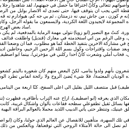
 واصواتهم تتعالى وكأنّ اختراقا ما حصل في جبهتهم!، لقد شاهدوا رجلا 
قطة التي يجب ان يتوقف فيها، حتى تصدى له الانصار بوابل من ال
ه م كوزن ، من جاش نيم، نه دزمنتان ، ئم بي جه كم، هيوادارم ته قه نه
ذه المجموعة لايجيدون اللغة الكردية، ولايسمعون ما يقوله الرجل، وك
ساد بعض الهرج وشعر به الاخرون، هرعوا الى المكان وانقذوا القروي من موت وشيك!.
ورة، كنتُ مع النصير (ابو زويا) نتولى مهمة الرماية بالمدفعية، لم ي
ل، وعلى الرغم من اني استخدمته في معارك (قنديل) واطلقت قذائف كثي
ح في مشاركة الاخرين بتنفيذ الخطة كما هو مطلوب، فما ان وضعنا القذ
بعد صفنات واقتراحات وكَول بسم اللة الرحمن الرحيم، وحاطين ادينا 
هى، فخاب أملي وشعرت كأنّ احدا ركلني في مؤخرتي!، بينما ابو اصطيف،
شعرون بأنهم ولدوا يتامى، لكنّ البعض منهم كان شعوره باليتم كشعور 
 الوديان المعتمة!، فلا شيء يُضئ الروح ولا رائحة انفاس تطرد ال
صطيف) قبل منتصف الليل بقليل الى اعلى السفح، كنّا اربعة من اليتام
مكان الذي يعرفه (ابو اصطيف)، ازاح عنه التراب بأظافره، فظهرت (تنك
فها بسائل ثقيل تطفوعلى سطحه فقاعات بألوان واشكال غريبة، كانت تش
 عينيك، وتنتظر حتى يأتي الدبيب اللذيد محملا بالعوالم البراقة البهية ال
 في تلك السهرة، متأهبين للانفصال عن العالم الذي حولنا، وكان (ابو 
لم نصل الى حالة الأمتلاء الروحي التي توقعناها، وبالعكس من ذلك، ك