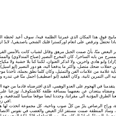
يح فوق هذا المكان الذي غمرتنا الظلمة فيه!، سوف أعيد لحظة الخ
دا تحتفلُ وترقص على انغام اوركسترا قلبك الشجي ياصديقي!، لابدّ 
ر البعض منّا، بأنّ صمت الجبل مرهق وقاتل لشباب كانت بالأمس القري
لمسرح من بابه الساخر!، كان المخرج النصير (صباح المندلاوي) والممث
زاد) وابو هادي واخرين، ولا اتذكر العنوان، لكننا كنا بلا خشبة ولا م
 حفلات ضحك متصل، واكثر ما يدفعنا اليه، هو دور النصير (ابو اسيل)،
أية علامة من علامات الفن والتمثيل، وكان كلما نطق بجملة، تأخذنا مو
فيه الى التمرين ثانية، وكان الفقيد (ابو اصطيف) اجمل منّا في تند
 يتقدمنا في الهجوم على العدو الوهمي، الذي افترضناه قادما من جهة ال
ا، وضفتاه يبتعدان عن بعضهما بمسافة طلقة كلاشنكوف!، توزعنا ع
نا الطرق المؤدية الى مقراتنا، وحددنا ايضا موقعا مناسبا للمدفعية، و
في زنزانة ضيقة!، وصرخاته كالرعد المتمادي في سماء معتمة (ها خوتي ها)!.
رة، وراح الرصاص يئزّ من كلّ صوب وناحية، كل مجموعة اتخذت لها هدف
ا، وساد المنطقة صمت مستفز اثارَ الغيض والغضب في نفوس الانصار،
وصول اليهم!؟، ام انّ المكان خالٍ من الاعداء اصلا!؟، لكنّ المجموعة