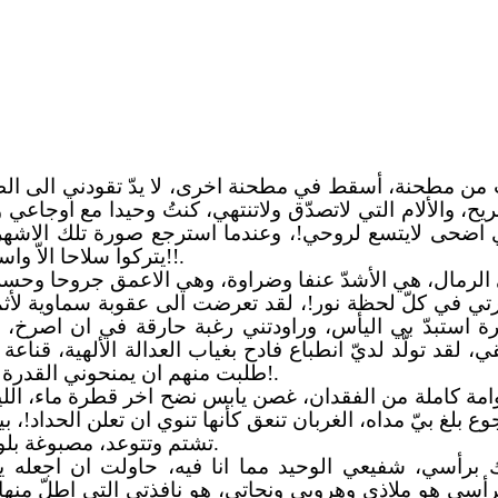
من مطحنة، أسقط في مطحنة اخرى، لا يدّ تقودني الى الط
يح، والألام التي لاتصدّق ولاتنتهي، كنتُ وحيدا مع اوجاعي
ي اضحى لايتسع لروحي!، وعندما استرجع صورة تلك الاشهر ف
يتركوا سلاحا الاّ واستخدموه لصيدي، اين هم الان؟!، خرق، لاقيمة في مضمونها!!.
الرمال، هي الأشدّ عنفا وضراوة، وهي الاعمق جروحا و
ي في كلّ لحظة نور!، لقد تعرضت الى عقوبة سماوية لأثمٍ ل
 استبدّ بي اليأس، وراودتني رغبة حارقة في ان اصرخ، ان 
، لقد تولّد لديّ انطباع فادح بغياب العدالة الألهية، قناعة
طلبت منهم ان يمنحوني القدرة على الاستمرار!، وقفوا ضدي، ولم يلقوا بظلّهم عليّ ساعة!.
مة كاملة من الفقدان، غصن يابس نضح اخر قطرة ماء، الليل 
لجوع بلغ بيّ مداه، الغربان تنعق كأنها تنوي ان تعلن الحداد!،
تشتم وتتوعد، مصبوغة بلون اصفر، لون المصير المرعب، الذي بات على مرمى حجر.
برأسي، شفيعي الوحيد مما انا فيه، حاولت ان اجعله يقظ
سي هو ملاذي وهروبي ونجاتي، هو نافذتي التي اطلّ منها