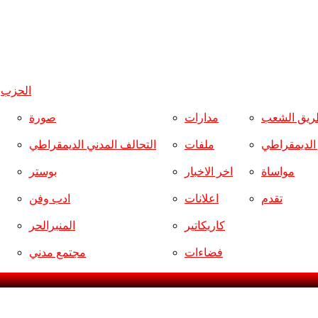
الحزب
و
ريق الشعب
مدارات
صورة
ر الديمقراطي
ملفات
التحالف المدني الديمقراطي
مواساة
اخر الاخبار
بوستر
تقدم
اعلانات
ادب وفن
كاريكاتير
المنبرالحر
فضاءات
مجتمع مدني