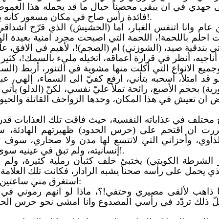
جهدي في ان يبقى محصناً حيال ما قد يحمله هذا الغموض 
فائدة رأس صاح في مكان مسعور كأنه برميل بارود على اهبة الانفجار؟!، أليس الجنون افضل حالا؟!.
ن عام وانا اتنفس الغبار، اما (الحشيش) الذي قرّح اشدا
 احلم باللحمة!، اللحمة التي اصبحت مجرد امنية بعيدة الم
ي بندقية صيد، (الشوزني) ام (الصجم)!، لأهيم في الافق، 
، أناجيه، أنظر في قرارة أعماقه، أتخيله مليء بالسمك!، كث
ميع الانواع التي أكلت منها مشوية في التنور، أربط (السط
و قد امتلأ، أسحبه بتأني، ارفع كفيّ الى السماء، إلهي، عب
ية) بحجم الأصبع، رائحة تملأ عليّ نفسي، لكنّ (الدلو) يأت
فض ان تعيش في هذا المكان، وحدها الزواحف القاتلة والحيو
مختلف في عذاباته النفسية، حيث فاقت تلك العذابات قدر
ررت ان اقتحم على (حرس الحدود) ظهيرتهم الهادئة، سو
اوي، وأحزاني التي لاتتسع لها مدن ولا صحاري، سوف تم
إنسانيته، ولم تبق في عينيه سوى نظرة باهتة هي اقرب الى نظرة من يوشك على الاحتضار!.
الشرطة الكويتي) يختبئ خلف كثبان رملية كثيرة، ولم ي
ذي يحمل على رأسه صحناً يشبه الرادار، فكانت تلك العلا
استغرق مني ساعتين فوق رمال تلتهب، داهمتني الكثير من الهواجس والشكوك:
 ذاهب لألقى مصيري وحتفي!؟، ماذا لو انهم رموني في ز
كلّ ذلك تردّد في رأسي المصدوع وانا امشي نحو حرس الحد