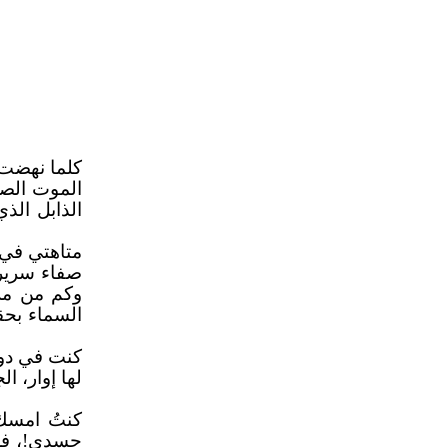
كلما نهضت 
الموت الصر
الذابل الذ
متاهتي في 
صفاء سريرت
وكم من مرة
السماء بحقي
كنت في دوا
لها إوار، ا
كنتُ امسك 
جسدي!، فرأ