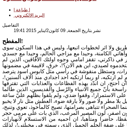
| طباعة |
البريد الإلكتروني
التفاصيل
نشر بتاريخ الجمعة, 09 كانون2/يناير 2015 19:41
!
المفطح
ريق ولا اثر لخطوات اتبعها، وليس في هذا السكون سوى
 وآهاتي الكامنة، وحيدا مع مزاجي الحالم، وحيدا مع جسدي
ي ذاكرتي، تقفز امامي وجوه اولئك الأفّاقين، الذين لم
حسرات، وستظل منقوشة في رأسي مثل كابوس اسود يترصد
م ارتكبه، او ربما ارتكبه احد اجدادي منذ الاف السنين!،
احتج، ان اندّد بهذه الفظاعات والعذابات التي تقترفها
 راسخة بأنّ جميع الانبياء والرُسل والقديسين، الذين طالما
بلا مطر ولا صور ولا بارقة ضوء، العطش مثل نار لا يخبو
 بينما الصحراء تتباهى بصرامتها، تصيح كالمأخوذ، تعوي وتنبح،
ا، حاضرا ومتأهبا، ان احميه من الاستسلام لأنهيارات
 على ضفة الحلم الجميل الذي رسمته في مخيلتي!، لذلك