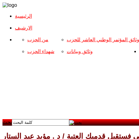
الرئيسية
الارشیف
ثائق المؤتمر الوطني العاشر للحزب
من الحزب
وثائق وبيانات
شهداء الحزب
بحث
 فستقبل قدميك العتبة / د . مؤيد عبد الستار