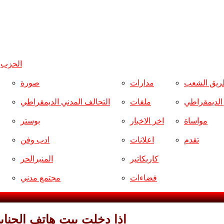
الحزب
و
ريق الشعب
مدارات
صورة
ر الديمقراطي
ملفات
التحالف المدني الديمقراطي
مواساة
اخر الاخبار
بوستر
تقدم
اعلانات
ادب وفن
كاريكاتير
المنبرالحر
فضاءات
مجتمع مدني
اذا دخلت بيت هاتف الجنابي