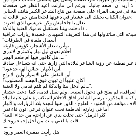
لا أريد أن أضعه جانبا... ورغم اني مازلت اعيد النظر في صفحاته
عنوان الكتاب يحيلك الى عشتار في دعوتها لجلجامش حين قالت له:
تعال يا جلجامش وكن عريسي الذي اخترت
اذا دخلت بيتنا فستقبل قدميك العتبة والدكة.
ته التي ساتناولها في هذا التعريف التمهيدي، قصيدة زيارات عراقية
"أسمال ملقاة في الطرقات
وأتربة تعلو الأشجار، كؤوس فارغة،
أحلام تعوي ليل نهار وكمثرى لاتدري
هل كافور فيها ام طعم الهجر ،...."
"أين الأنهار، جنائن آلهة خدعونا،
أين النقش على الاسوار وأين الابراج
أكان عليها ان تهوي فوق الجسد المصلوب؟
لم أدخل بيتا والدكةُ لم تلثم قدمي ولا العتبة...".
أما في زيارته الخاطفة تحت عنوان فرعي: نون فاء نقرأ
"كثر الرمل ُ حتى تخلت يدي عن ازاحته من حذاء اللغة
قلت يا لغتي مـت من أجل إحياء روحـك
........
هل رأيـت بمقبرة العمر ورودا