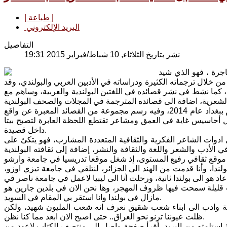
| طباعة |
البريد الإلكتروني
التفاصيل
نشر بتاريخ الثلاثاء, 10 شباط/فبراير 2015 19:31
هاجرة ، فهو الذي شيد
من خلال ترجماته الكثيرة ودراساته في الأدبين العربي والبولندي، وقد
خيرة، كما نشط في نشر قصائده في اللغتين البولندية والعربية، وساهم مع
ويعد كتاب: إذا دخلت بيتنا فستقبل قدميك العتبة، آخر كتاب صدر له عن دار الروسم ببغداد عام 2014، وفيه رسم مجموعة من القصائد المعبرة عن واقع
ال أحاسيس غاية في العمق ومشاعر تقتطع اللحظة العابرة لتصبح بيتا
داخل قصيدة.
دوات الشاعر الفكرية والثقافية المتعددة المشارب، فهو يتكئ على
 الأدب والشعر واللغة والثقافة والنشر، إضافة إلى ثقافته البولندية
ندا، وأنا قدمت من الهند الى الجزائر، لنتلقي في جامعة تيزي اوزو،
ل سوية في تدريس مادة الأدب والنقد عام 1984، وغادر كلانا الجزائر عام 1988، عاد هو الى بولندا ثانية، ورحلت أنا الى ليبيا لاعمل في جامعة ناصر في
ت قليلة سمحت فيها ظروف المهجر، وها نحن الان في بلدين جارين هو
مازال في بولندا وانا استقر بي المقام في السويد.
قافة وادب الى ابناء شعب شقيق نعرف انه شعب المليون شهيد، ولكن
ظلت عيوننا ترنو نحو العراق.. حتى اصبح الان ابعد مما كنا نظن.
ـذ استلمته من البريد، أقرأ صفحة واصل إلى منتصف الكتاب لاعود من