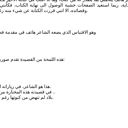
اية، ربما استعيد الصفحات خشية الوصول الى نهاية الكتاب، فكأنني 
وقصائده، الا انني قررت الكتابة عن شيء منه رغبة في تعريف القراء على صفحة من نتاج الشاعر الكبير هاتف الجنابي.
وهو الاقتباس الذي يضعه الشاعر هاتف في مقدمة قصيد
هذه اللمحة من القصيدة تقدم صورة غير نمطية عن رؤية الشاعر لبلاده التي زارها حتى انه يتساءل صادقا:
هذا هو الشاعر، في زياراته العراقية، لم يفلح في دخول العتبة... ولم تقبل قدمه، كما ادعت عشتار.
في قصيدته هذه المختارة من كتابه المذكور ، يرسم الشاعر آفاق الاحلام المنكسرة على عتبة البلاد ..
بلاد لم تنهض من كبوتها رغم الاف مؤلفة من الجنود - العلوج - الذين هبوا لنجدة بلاد الزيارات والأنهار.