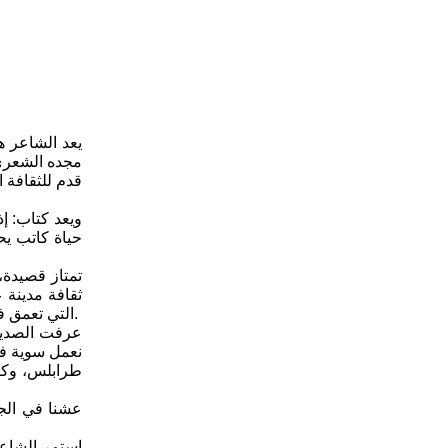
يعد الشاعر ها
مجده الشعري و
قدم للثقافة ا
حياة كاتب يح
تمتاز قصيدة،
ثقافة مدينة ع
التي تعمق في لغتها حتى اضحى احد رموز الثقافة يشار له بالبنان هناك، وتربع على موقع ثقافي رفيع المستوى، إذ شغل موقعا تدريسيا في جامعة وارشو.
عرفت الصديق 
طرابلس، وكان
عشنا في الجز
استمر الشاعر