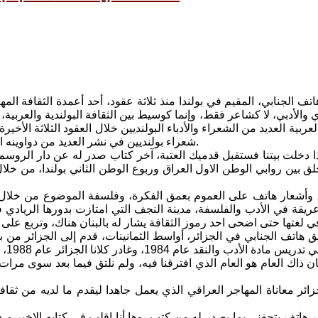
تف الجنابي، المقيم في بولندا منذ ثلاثة عقود، أحد أعمدة الثقافة الم
الأدبي، لا كشاعر فقط، وإنما كوسيط بين الثقافة البولندية والعربية، 
لعربية العديد من الشعراء والأدباء البولنديين خلال العقود الثلاثة الأ
شعراء بولنديين في نشر العديد من دواوينه الشعرية، اضافة الى قصائده المترجمة في المجلات والصحف البولندية.
لق بين روابي الوطن الاول العراق وربوع الوطن الثاني بولندا، من خل
 وأشعار هاتف على العموم بعمق الفكرة، وفلسفة الموضوع من خلال ا
ريقة في الأدب والفلسفة، مدينة النجف التي امتازت بدورها الريادي في
هاتف الجنابي في الجزائر، أواسط الثمانينات، قدم إلى الجزائر من بول
نعم
 ذاك العام هو العام الذي افترقنا فيه، ولم نلتق فيما بعد سوى مرا
ائر معاناة المهاجر العراقي الذي يعمل جاهدا ليقدم ما لديه من ث
 هاتف يتحفني بما يصدر له من كتب، وها أنا اقلب في كتابه الاخير م