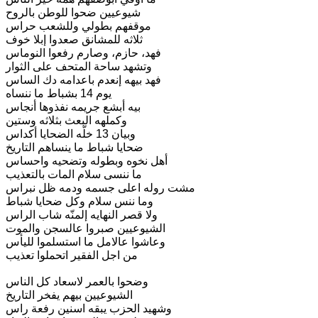
شيوعيين ضحوا للوطن بالروح
موقفهم بطولي وللشعب حراس
ثلاثه للمشانق صعدوا إبلا خوف
فهد، حازم، وصارم رفعوا النوماس
وتشهد ساحة المتحف على الثوار
فهد بيهه إنعدم باعدامه دك الساس
يوم 14 بشباط ما ننساه
بيه أبشع جريمه نفذوها أنجاس
وكملهه البعث بثلاثه وستين
وبيان 13 خلّه الضحايا أكداس
ضحايا شباط ما ينساهم التاريخ
أهل نخوه وبطوله وتضحيه واحساس
ما ننسى سلام المات بالتعذيب
مشت روله اعلى جسمه ودمه ظل نبراس
وما ننس سلام وكل ضحايا شباط
ولا قصر النهايه إلمنّه شاب الراس
الشيوعيين صبروا عالسجن والموت
وعاشوا عالامل ما استسلموا لليأس
من اجل الفقير اتحملوا تعذيب
وضحوا بالعمر لاسعاد كل الناس
الشيوعيين بيهم يفخر التاريخ
وشهيد الحزب يبقه اسنين رفعة راس