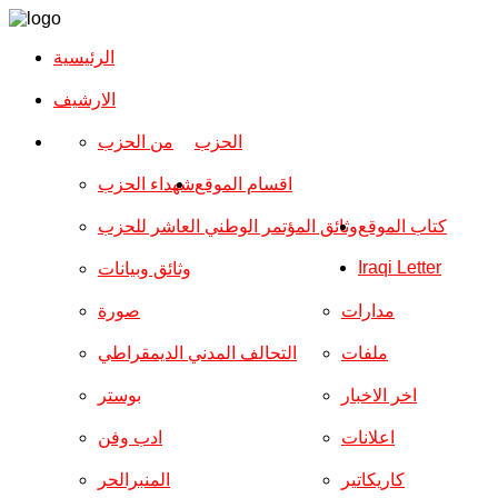
الرئيسية
الارشیف
الحزب
من الحزب
اقسام الموقع
شهداء الحزب
كتاب الموقع
وثائق المؤتمر الوطني العاشر للحزب
Iraqi Letter
وثائق وبيانات
مدارات
صورة
ملفات
التحالف المدني الديمقراطي
اخر الاخبار
بوستر
اعلانات
ادب وفن
كاريكاتير
المنبرالحر