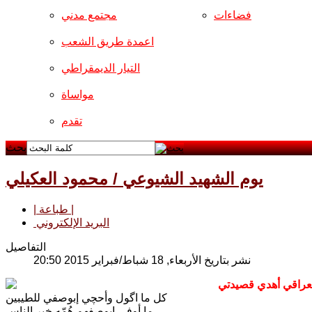
فضاءات
مجتمع مدني
اعمدة طريق الشعب
التيار الديمقراطي
مواساة
تقدم
بحث
يوم الشهيد الشيوعي / محمود العكيلي
| طباعة |
البريد الإلكتروني
التفاصيل
نشر بتاريخ الأربعاء, 18 شباط/فبراير 2015 20:50
كل ما اگول وأحچي إبوصفي للطيبين
ما أوفي ابوصفهم هُمّه خير الناس