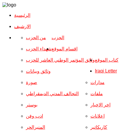
الرئيسية
الارشیف
الحزب
من الحزب
اقسام الموقع
شهداء الحزب
كتاب الموقع
وثائق المؤتمر الوطني العاشر للحزب
Iraqi Letter
وثائق وبيانات
مدارات
صورة
ملفات
التحالف المدني الديمقراطي
اخر الاخبار
بوستر
اعلانات
ادب وفن
كاريكاتير
المنبرالحر