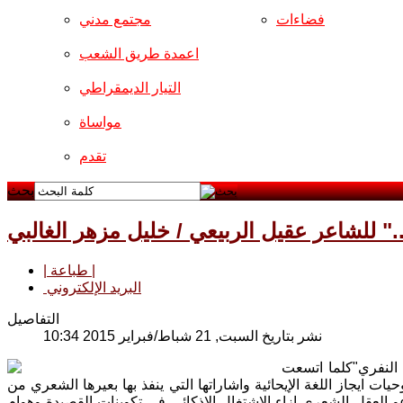
فضاءات
مجتمع مدني
اعمدة طريق الشعب
التيار الديمقراطي
مواساة
تقدم
بحث
." للشاعر عقيل الربيعي / خليل مزهر الغالبي
| طباعة |
البريد الإلكتروني
التفاصيل
نشر بتاريخ السبت, 21 شباط/فبراير 2015 10:34
 النفري"كلما اتسعت
ت ايجاز اللغة الإيحائية واشاراتها التي ينفذ بها بعيرها الشعري من
عو العقل الشعري ازاء الاشتغال الإذكائي في تكوينات القصيدة،وهوام