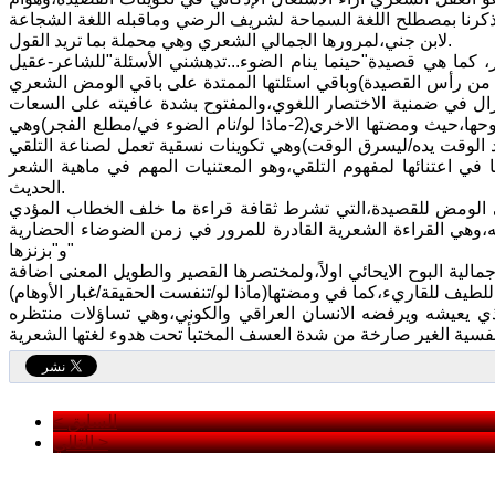
ي تذكرنا بمصطلح اللغة السماحة لشريف الرضي وماقبله اللغة الشجاعة
لابن جني،لمرورها الجمالي الشعري وهي محملة بما تريد القول.
شعر، كما هي قصيدة"حينما ينام الضوء...تدهشني الأسئلة"للشاعر-عقيل
العدد133،(1-ماذا لو /هاجرت الفكرة.../ من رأس القصيدة)وباقي اسئلتها الممتدة على باقي الومض الشعري
ال في ضمنية الاختصار اللغوي،والمفتوح بشدة عافيته على السعات
الكبيرة في تصريحها لخطابها الادبي،ومن إيجازات الشغل الإذكائي لعلم اللغة وسموحها،حيث ومضتها الاخرى(2-ماذا لو/نام الضوء في/مطلع الفجر)وهي
مد الوقت يده/ليسرق الوقت)وهي تكوينات نسقية تعمل لصناعة التلقي
ا في اعتنائها لمفهوم التلقي،وهو المعتنيات المهم في ماهية الشعر
الحديث.
ي الومض للقصيدة،التي تشرط ثقافة قراءة ما خلف الخطاب المؤدي
ه،وهي القراءة الشعرية القادرة للمرور في زمن الضوضاء الحضارية
و"بزنزها"
مالية البوح الايحائي اولاً،ولمختصرها القصير والطويل المعنى اضافة
 يعيشه ويرفضه الانسان العراقي والكوني،وهي تساؤلات منتظره
< السابق
التالي >