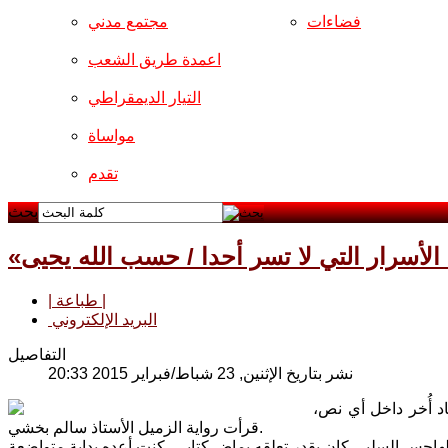
فضاءات
مجتمع مدني
اعمدة طريق الشعب
التيار الديمقراطي
مواساة
تقدم
بحث
 الأسرار التي لا تسر أحدا / حسب الله يحيى
| طباعة |
البريد الإلكتروني
التفاصيل
نشر بتاريخ الإثنين, 23 شباط/فبراير 2015 20:33
د أُخر داخل أي نص،
قرأت رواية الزميل الأستاذ سالم بخشي.