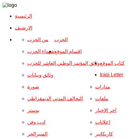
الرئيسية
الارشیف
الحزب
من الحزب
اقسام الموقع
شهداء الحزب
كتاب الموقع
وثائق المؤتمر الوطني العاشر للحزب
Iraqi Letter
وثائق وبيانات
مدارات
صورة
ملفات
التحالف المدني الديمقراطي
اخر الاخبار
بوستر
اعلانات
ادب وفن
كاريكاتير
المنبرالحر