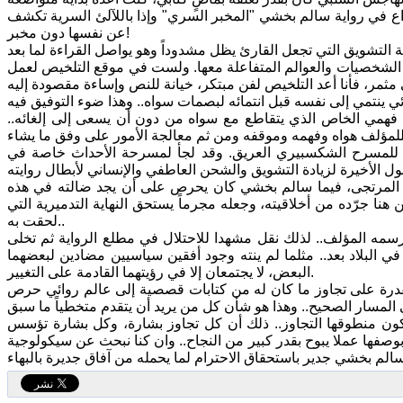
داع في رواية سالم بخشي "المخبر السري" وإذا باللآلئ السرية تكشف
عن نفسها دون مخبر!
وات الشخصيات والعوالم المتفاعلة معها. ولست في موقع التلخيص لعمل
فهمي الخاص الذي يتقاطع مع سواه من دون أن يسعى إلى إلغائه..
ً ذكياً للمسرح الشكسبيري العريق. وقد لجأ لمسرحة الأحداث خاصة في
ه المرتجى، فيما سالم بخشي كان يحرص على أن يجد ضالته في هذه
من هنا جرّده من أخلاقيته، وجعله مجرماً يستحق النهاية التدميرية التي
لحقت به..
رسمه المؤلف.. لذلك نقل مشهدا للاحتلال في مطلع الرواية ثم تخلى
ي البلاد بعد.. مثلما لم ينته وجود أفقين سياسيين مضادين لبعضهما
البعض، لا يجتمعان إلا في رؤيتهما القادمة على التغيير.
قدرة على تجاوز ما كان له من كتابات قصصية إلى عالم روائي حرص
ون منطوقها التجاوز.. ذلك أن كل تجاوز بشارة، وكل بشارة تؤسس
 بوصفها عملا يبوح بقدر كبير من النجاح.. وان كنا نبحث عن سيكولوجية