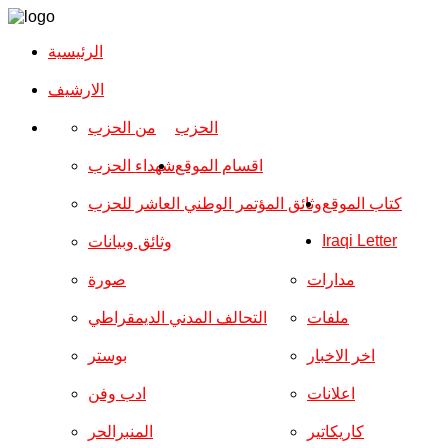
الرئيسية
الارشیف
الحزب
من الحزب
اقسام الموقع
شهداء الحزب
كتاب الموقع
وثائق المؤتمر الوطني العاشر للحزب
Iraqi Letter
وثائق وبيانات
مدارات
صورة
ملفات
التحالف المدني الديمقراطي
اخر الاخبار
بوستر
اعلانات
ادب وفن
كاريكاتير
المنبرالحر