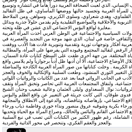
 الإنساني، الذي لعبت الصحافة العربية دوراً هاماً في انتشاره وتوسيع
لمرأة العربية وتجسيد حالتها ووضعها المأساوي، في ظل التقاليد
ير القلماوي، وهدى شعراوي، وسلوى الكزبري، وسواهن. ومن الملاحظ
بوية والأخلاقية والمواضيع التقليدية ولم يقدمن حلولاً جذرية وبدائل
مغايرة لواقع البؤس الاجتماعي الذي عشن في ظله وتحته.
لات السياسية والاجتماعية في الوطن العربي أخذت المرأة العربية
الثقافي خاصة في لبنان، الذي شهد موجة من التجديد والعصرنة في
عربية أفكار وتوجهات ثورية وتقدمية وتنويرية قادت هذا الأدب ووقفت
ر الرفض لتقاليد المجتمع وقيوده التي يفرضها على المرأة، والمطالبة
لحياة المختلفة. من جهة أخرى طفت على السطح كتابات غادة السمان،
الأوضاع الاجتماعية، ألا أن أدبها ظل أدباً برجوازياً ولم يلامس واقع
الكريمة . وخلت كتاباتها من صور المرأة العربية الكادحة والمناضلة
ل التغيير الثوري المنشود، وطغت السلبية والإتكالية والخوف والعجز
أدب في الجانب الروائي فيما بعد عدد من الكاتبات والروائيات اللواتي
لاجتماعية، ولنفاق المجتمعات العربية التي تحاصر وتخنق المرأة وتقف
وائيات: نوال السعداوي وليلى العثمان وعالية شعيب وحنان الشيخ
فدوى طوقان، التي كانت جريئة في التعبير عن واقع الظلم والبؤس
 الاجتماعي، بإرهاصاته وتناقضاته، والدعوة إلى الانطلاق والمجابهة
يش ورجاء بكرية وشوقيه عروق منصور ونداء خوري وفاطمة ذياب ورجاء
الاجتماعي القاتم والبائس والحالك، وصراع المرأة مع الحياة وتحديها
ية الشاملة، رغم ظهور الكثير من الكتابات التي تصب في نبع السلبية
والعجز والعقم الفكري، وتنحصر في محور الذاتية والفردية.