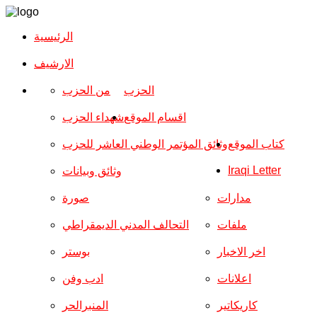
الرئيسية
الارشیف
الحزب
من الحزب
اقسام الموقع
شهداء الحزب
كتاب الموقع
وثائق المؤتمر الوطني العاشر للحزب
Iraqi Letter
وثائق وبيانات
مدارات
صورة
ملفات
التحالف المدني الديمقراطي
اخر الاخبار
بوستر
اعلانات
ادب وفن
كاريكاتير
المنبرالحر