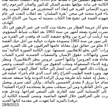
ن حادثة "قطار الموت"المعروفة في تموز عام 1963. توجهت الكاتبة في بداية مؤلفها بتقديم الشكر للدكتور والفنان المرحوم رافد
 ودوره الإنساني الفريد في إنقاذ أحد المحتجزين في قطار الموت. وقد
ناء فترة سجنه في سجن "نقرة السلمان" بعد انقلاب البعث في عام
هوده القيمة في تنقيح هذا الكتاب متمنية له مزيدا من الانتاج الأدبي
الهادف.
محو آثار جريمة القطار من مخيلة بنت كانت في عمر الزهور في ذلك
الوقت، راعها ما رأت وما سمعت وأرادت أن تسطر ما تختزنه من ذاكرة مؤلمة استمرت لفترة بضعة أشهر من سنة 1963 بعد انقلاب شباط المشؤوم،
القصة أرتأيت أن أمزج بين وقائع حقيقية كانت قد وقعت في الفترة من
ا لا تخلو من حقائق حول معاناة عاشها العراقيون في تلك الفترة. ففي
أتم"، في إشارة إلى مجزرة 8 شباط 1963 "عروس الثورات" التي يحلو للانقلابيين تسميتها، تورد الكاتبة الصورة التالية:"منذ
سين وانتهاكات حقوق الإنسان والتصفيات الجسدية لخيرة الشباب
داة هذه العروس! ولكنها أحسن عروس بنظر الانقلابيين!!، وبنظر
 لرؤية الدماء المسفوكة وسلب الحقوق من كافة فئات الشعب وحصر
وروايات ذلك العهد المرعب لتصل إلى حكاية "قطار الموت" الشهيرة.
عهد. وتورد قصة الطبيب الجراح رافد أديب الذي قام بأجراء عملية في
يعمل له عملية بأية طريقة ويزيل الزائدة الدودية وإما سيفقد صديقه
ام حياً يرزق لا يتعدى الخمسين بالمائة....ولكن كيف سيرى ويعمل
لى الإنسيابية التي تشد القارئ على السعي لقراءتها. وتدخل هذه
لى العراقيين خلال العقود الماضية. ونتمنى للسيدة الكاتبة أن
ترفدنا بالمزيد كما تعهدت في مقدمة كتابها الجديد.
28/9/2015