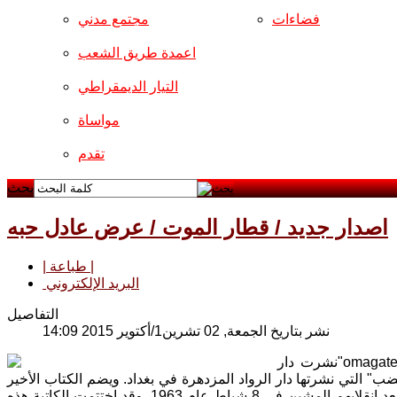
فضاءات
مجتمع مدني
اعمدة طريق الشعب
التيار الديمقراطي
مواساة
تقدم
بحث
اصدار جديد / قطار الموت / عرض عادل حبه
| طباعة |
البريد الإلكتروني
التفاصيل
نشر بتاريخ الجمعة, 02 تشرين1/أكتوير 2015 14:09
ت دار"omagate"
 التي نشرتها دار الرواد المزدهرة في بغداد. ويضم الكتاب الأخير
عشر قصص قصيرة تحكي عن معاناة الشعب العراقي في ظل حكم حزب البعث بعد انقلابهم المشين في 8 شباط عام 1963. وقد اختتمت الكاتبة هذه