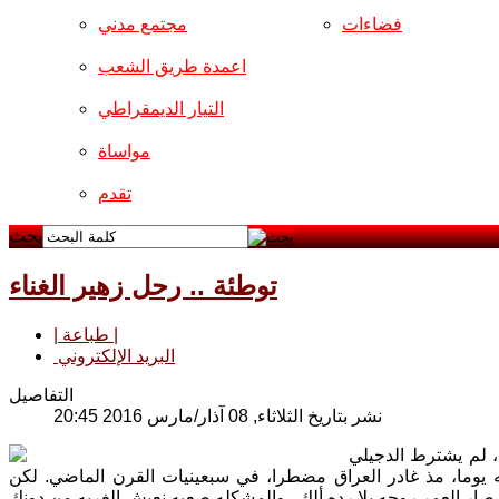
فضاءات
مجتمع مدني
اعمدة طريق الشعب
التيار الديمقراطي
مواساة
تقدم
بحث
توطئة .. رحل زهير الغناء
| طباعة |
البريد الإلكتروني
التفاصيل
نشر بتاريخ الثلاثاء, 08 آذار/مارس 2016 20:45
 لم يشترط الدجيلي
ه يوما، مذ غادر العراق مضطرا، في سبعينيات القرن الماضي. لكن