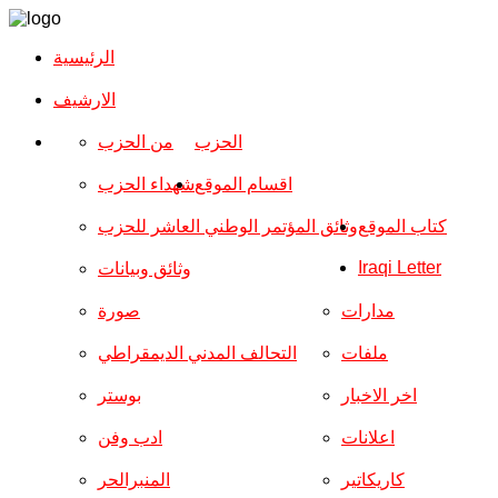
الرئيسية
الارشیف
الحزب
من الحزب
اقسام الموقع
شهداء الحزب
كتاب الموقع
وثائق المؤتمر الوطني العاشر للحزب
Iraqi Letter
وثائق وبيانات
مدارات
صورة
ملفات
التحالف المدني الديمقراطي
اخر الاخبار
بوستر
اعلانات
ادب وفن
كاريكاتير
المنبرالحر