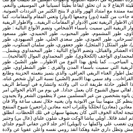
ة الايقاع لا بد ان تخلق ايقاعاً بطيئاً انسيابياً في الموسيقى والنغم،
 ممتدة مع امتداد الهور والذي لا ينتج الكثير من الترددات الصوتية.
جاءت من كلمة (دور) وجمعها (ادوار) وتعني المقام والمقامات، كما
لاطوار الريفية تعني الادوار او المقامات الريفية... والاطوار الريفية
ار الريفية التي سميت بأسماء الأشخاص، وتضم الأنواع التالية : طور
رجاوي، طور المشموم، طور المحبوب، طور الحميدي، طور مسعود
السرحاني، طور العبودي، طور سعدي الحلي، طور الصيهودي، طور
، طور المثكل ( المثجل)، طور جعفوري، طور سلمان المنكوب، طور
العشائر والقبائل، وتضم الأنواع التالية : طور المحمداوي ويشمل...
حمداوي الواجف (الكحلاوي)، طور المحمداوي الموال (الفالحية).....
لمياحي.... كما يلحق بهذا النوع من الاطوار... طور الصُبيّ، طور
 الريفية التي سميت بأسماء المدن والقرى : طور الشطراوي، طور
 اطوار الغناء الريفي العراقي، والذي يتميز بنغمته الحزينة وطابع
 القراءات... وقد سمي بهذا الاسم (الصُبي) نسبة الى اول شخص غناه،
ذا الطور حادثة طريفة ادت الى ولادته وانتشاره في أوساط الريف
 اهالي سوق الشيوخ كان يعمل حدادا.. في يوم من الايام الخوالي امر
ان ياتوه بشخصين من غير المسلمين ممن لا ينظمون الشعر ولا يجيدون
 ينظم كل منهما بيتا من الابوذية وان يغنيه خلال نصف ساعة والا فان
لو معادين (معادن) انخلكًنا وللتراب احنه معادين (راجعين) شيوخ المنتفج
تيجة لحالة الخوف التي كان يعيشها سبهان في تلك اللحظات، انطلق
ثم انشد قائلا.. اويلي يباشا الوكت شوف شلون علباي (عال بي) وجثير
ن تغضب علي واكملها ب (أيويلي) آخر جلد لاجن جفاني اليوم جلداي
و امش وتظل داري خلية وهكذا انقذ رومي نفسه واعلن عفويا عن ولادة