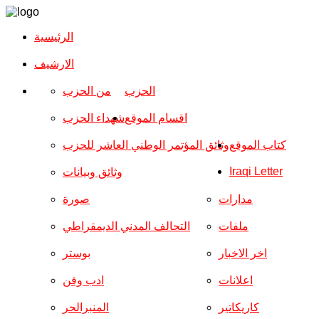
الرئيسية
الارشیف
الحزب
من الحزب
اقسام الموقع
شهداء الحزب
كتاب الموقع
وثائق المؤتمر الوطني العاشر للحزب
Iraqi Letter
وثائق وبيانات
مدارات
صورة
ملفات
التحالف المدني الديمقراطي
اخر الاخبار
بوستر
اعلانات
ادب وفن
كاريكاتير
المنبرالحر