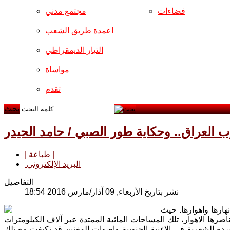
فضاءات
مجتمع مدني
اعمدة طريق الشعب
التيار الديمقراطي
مواساة
تقدم
بحث
ب العراق.. وحكاية طور الصبي / حامد الحيدر
| طباعة |
البريد الإلكتروني
التفاصيل
نشر بتاريخ الأربعاء, 09 آذار/مارس 2016 18:54
نهارها واهوارها. حيث
صرها الاهوار، تلك المساحات المائية الممتدة عبر آلاف الكيلومترات
مفردة الشعرية في الاغنية الجنوبية واصوات المغنين قد تكيفت مع تلك