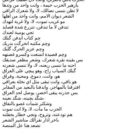
يازهير الحزب خيمة ، وانت واحد من وتدها
لا تظن ننسى نضالك، لا، ولا شعرك الراقي
الشعر ديوان الامم، وانت واحد من اهلها
مو غريب تموت، لا، ولا غربة لتهدك
تندفن لا ما تندفن، تنزرع شدة قصايد
تجي يومية لعندك
چم كتاب اندفن گبلك
وچم مكتبه انحرگت بدربك
وچم عزيز الحرگ گلبك
وچم قصيدة انمنعت وكسرو غصنهه
بس بقينه نقره شعرك، وشعر مظفر صديقك
احنه ما ننسى ربعنه، لا، ولا ننسى شعرنه
گبلك السياب راح، وهو يبچي على العراق
هو، وانت، دموع، ومحبة، وفراق
هو باقي، وانت تبقى مثل اي نخلة بعراقي
افترقنا بالمهاجر، واندفنا بالبعيد من المقابر
بس جذرنه يبقى اخضر، يوصل لحد العراق
شگد بچينه، شگد نعينه،
وشكثر شمات غصو بالنفاق
الحزب ما مات، لا، ولا انت تموت
هم تودعنه، وتروح، وتجي خطار بحفلنه
باخر اذار نقرالك مناشير الشعر
تصعد هنا عل المنصة