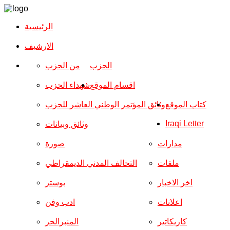
الرئيسية
الارشیف
الحزب
من الحزب
اقسام الموقع
شهداء الحزب
كتاب الموقع
وثائق المؤتمر الوطني العاشر للحزب
Iraqi Letter
وثائق وبيانات
مدارات
صورة
ملفات
التحالف المدني الديمقراطي
اخر الاخبار
بوستر
اعلانات
ادب وفن
كاريكاتير
المنبرالحر