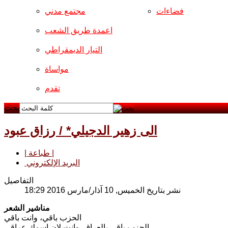
فضاءات
مجتمع مدني
اعمدة طريق الشعب
التيار الديمقراطي
مواساة
تقدم
بحث
الى زهير الدجيلي* / رزاق عبود
| طباعة |
البريد الإلكتروني
التفاصيل
نشر بتاريخ الخميس, 10 آذار/مارس 2016 18:29
مناشير الشعر
الحزب باقي، وانت باقي
الحزب باقي بالعراق، وانت لان اسمك عراقي