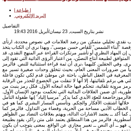
| طباعة |
البريد الإلكتروني
التفاصيل
نشر بتاريخ السبت, 23 نيسان/أبريل 2016 19:43
اب نقدي تحليلي متمكن من رصد العلامات في نصوص محددة، ارتأى
قصة "أبناء الشمس" للقاص حسن موسى"، وبهذا نرى أن الكتاب يتخذ
إن المهاد النظري أو تأشير مرتكزات القراءة عبر المنهج النقدي، قد
توافق لطبيعة أنتاج النصيّن، من اعتبار الرؤى الذاتية التي تقود إلى
ى. وفي الحقلين كليهما ،نرى أن ثمة قراءة استثنائية للنص. فالرمز
ائياً من ضرورات المعنى العام، بحيث تتخلق وحدات صغيرة تسير مع
المعرفية في العقل الباطن، باحثة عن موطئ قدم لكي تكون فاعلة
ي هي برغم تلقائيتها، إلا أنها لا تنفلت من الخضوع للحذر من الرقابة
ز مرونة تلقائية، تتحكم فيها حالة انبعاثه الأول. فكل رمز ينبث من
رية، أي ضمن العلاقات البدائية التي تحكمت بوجود الإنسان الأول.
لرموزخاضعة للعوّد الأبدي كما يذكر "مرسيا إلياد" إنها طفولة التأمل
لالها اشتقت الأفكار والحِكم. وتأسس المسار البشري كما هو في
ي الخطاب الأدبي مساحة من الحرية، وفضاء من التداول. فالرمز كما
ما أكد ــ يعتمد الاشارات الدالة، ويهتم بعلاقات التضاد بين الظواهر
أسطورية. فالرمز من هذا المنطلق يعتمد على متن راكز، يقود بطبيعة
. فهو ــ أي النص ــ تعبير مجازي عن الواقع. بمعنى يتوجب أن يكون
مستمَدة من وجوده المعرفي أولاً، ومن تداوله المعرفي ثانياً ومن اجرائه