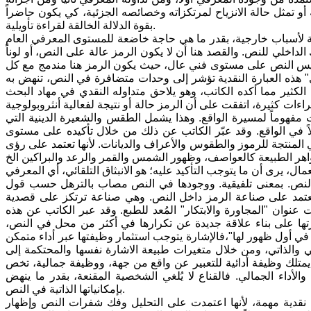
أو تمثل حالة الانزياح لمرتكزاته وخصائصه الجزئية، كي يكون حاضراً
بقوة الدلالة الخالقة لقراءة تأويلية.
 لأسباب خارجية، بقدر ما هي حاجة خاضعة للمستوى المعرفي العام
الداخلي للنص. والقصد هنا أن لا يكون الرمز عالة على النص، أو لوناً
ن تأسيس النص على مستوى فني عال، حيث يكون الرمز هنا مندمج مع كل
ي" هذه العبارة النقدية تؤشر إلى وحدات متضافرة في النص، تنهض به
الكثير مما أكده الكاتب، وهو يلاحق متداوله النقدي في مهاد البحث
اءات كثيرة، اتفقت على أن الرمز حالة أو نتيجة لفعالية أنثروبولوجية
فهوماً لمسيرة الواقع. وهذا يشمل الطقس والشعيرة الدينية التي
 في الواقع. وقد عبّر الكاتب عن ذلك من خلال تأكيده على مستوى
ي المنتجة للرموز والطقوس والأعراف والديانات. لأنها تعتمد على رؤى
، يرى أن ما يتوجب التأكيد عليه؛ هو الانبثاق التلقائي، أي المعرفي
النص. بمعنى تلفيقية. ووجودها في النص مصاب بالترهل حسب قول
 تعتمد على صناعة الرمز داخل النص. وهي صناعة ترتكز على قصدية
ان "المجاورة والابتكار" المُعد للطبع. وقد عبر الكاتب عن هذه
رتها على بناء علاقة جديدة عن تكرارها في أكثر من محل في النص،
ها في أول ظهور لها"،فالإشارة يتوجب استثمار وظيفتها عبر أداء متمكن
والذاتي، ومن خلال متغيرات طبيعة الاشارة نفسها والمحتكمة إلى
و يمتلك وظيفة أدائية للتعبير عن واقع من جهة، ووظيفة جمالية، تخص
لأداء الجمالي. فالقناع لا يُلغي الشخصية المقنعة، بقدر ما ينهض
بإمكانياتها الذاتية في النص.
قدية مهمة، لأنها اعتمدت على التحليل وفك شفرات النص وإظهار