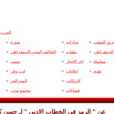
الحزب
و
ريق الشعب
مدارات
صورة
ر الديمقراطي
ملفات
التحالف المدني الديمقراطي
مواساة
اخر الاخبار
بوستر
تقدم
اعلانات
ادب وفن
كاريكاتير
المنبرالحر
فضاءات
مجتمع مدني
عن " الرمز في الخطاب الادبي " لـ حسن ك