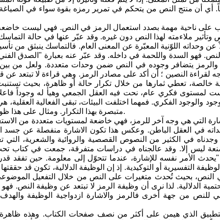
ثاً. أي أن منتج النص من يتحكم في تمرير رمزه بقوة سواء في الصياغة 
تب على ناحية مهمة بصدد استعمال الرمز في النص. فهي ليست خاضعة
 وتأثير ملاءمته لهذا النص دون غيره. وقد عبّر عنها في حالة التماسك 
اً عن وحداته اللوّنية المعبّرة عن المعنى العام. فالتماسك ينبثق م
نص. فهو السدة واللحمة في داخله. وقد عبّر عنه بعبارة "الصدق الفن
ياً. والرمز يتضافر وجوده في النص ضمن وحدات متعددة. ولعل من بين 
ه لقراءة النصين ؛ أن أكد على مصادر الرمز. وهي قراءة لا تبتعد عن قر
خالصة، تعطي ثمارها من خلال تكرار حالة أو ظاهرة، بحيث تستنبت م
ت لمستوى فكري عام، نحت فيه العقل الجمعي وهيأ له وجوداً فاعلاً
جود والوجود الفكري. فمهما اختلفت البيئات، تبقى الفعالية العقلية، ه
متبصرة بهذا التكرار. ومثال على هذا ظواهر الطبيعة كالعواصف، وظهور الشمس والقمر والرعد والبراكين الخ.
ارة التي هي وجه آخر للرمز، فهي خاضعة لمستويات متعددة من الاستعمال
داته في العقل الباطن. وعكس هذا تكون الاشارة منفصلة عن جسد 
 وجدناه في الكثير من النصوص القصصية والروائية والشعرية، التي
ة ليس إلا. وقد عالجناه في دراسات متفرقة، جمعت في كتاب تحت عنو
يحدث الأمر نفسه للإشارة، عندما تتحوّل إلى معلومة. حين تفقد قد
لوظيفة التفسيرية أو التوكيدية. إذ إن الوظيفة الدلالية، تكون قد حققت
 النص، بحيث تُحدث متغيرات على النص من خلال التفعيل الموضوعي 
تمية الدلالية. لذا نرى أن وظيفة الرمز لا تبتعد عن وظيفة النص. فه
عي للنص من جهة أخرى فالرمز والاشارة ازدواجية الوظيفة والهدف وا
تطبيق الذي هيمن على أكثر من نصف صفحات الكتاب. وهذه ظاهرة ن