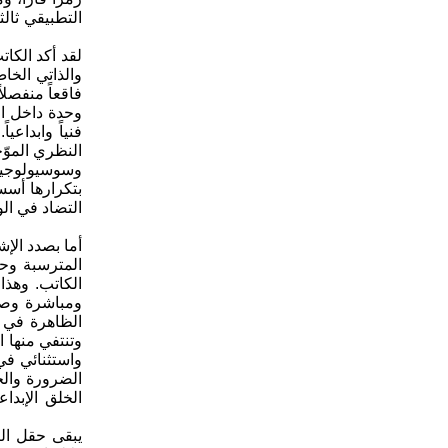
التطبيقي ثال
لقد أكد الكا
والذاتي الخاص
فاقعاً منفصل
وحدة داخل ال
فنياً وابداع
النظري الموّج
وسوسيولوجية 
بتكرارها أسس
التضاد في الو
أما بصدد الإش
المترسبة وح
الكاتب. وهذا
ومباشرة وصنع
الظاهرة في "
وتنتفي منها ا
واستثنائي في
الضرورة والح
الخلق الإبدا
يبقى حقل ال