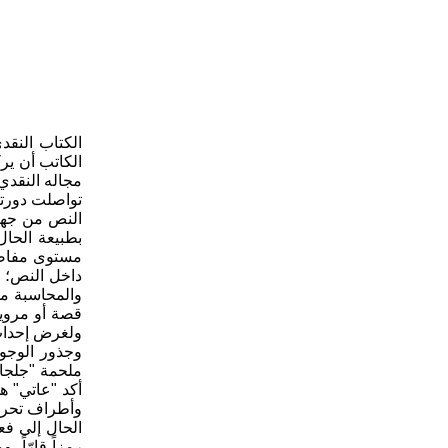
الكتاب النق
الكاتب أن ير
مجاله النقدي
تواصلت دورته 
النص من جهة،
بطبيعة الحال
مستوى مفاصل
داخل النص؛ نا
والمحاسبة من
قصة أو مروية
ولغرض إحداث ا
وجذور الوجو
ملحمة "جلجام
أكد "عاتي" هو
وأطراف تحريك
الحال إلى فع
رمزاً قارّاً،