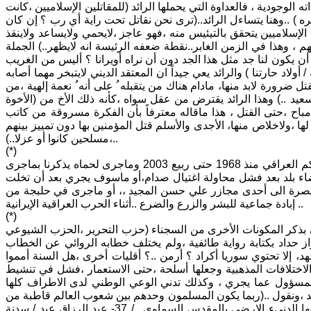
الوجودية ، فالعداوة التي يحملها الرائد (للمقاتلين الإسلاميين ،كانت
ره ) ..وهنا يتساءل الرائد..(ترى نحن نقاتل تحت راية أي رب ؟ إن كان
سلاميين ..(القضاء على رب الإسلاميين يتحقق بالتيئيس منه ،فهو عاجز ،لايحمي ولايساعد ولاينقذ
 لهم ، وهذا في الزمن الغابر..نقطة ضعفه الرئيسة انه لايظهر..) الجملة
ن يكون لنا جد مثل هذا الجد دون أن نراه أويرانا ؟ أليس من الغريب
يت الكبير المغلق وأن نعيش نحن في التراب ؟!../ ص6- إفتتاحية / أولاد حارتنا ) والرائد يعي جيداً ان المعتقد الديني لايتبخر مهما أصابه
ل ضرورة لابد منها، مادام هناك من يتقبله ُ على أنه ُ نعمة إلهية ،من
 ..) وهذا الرائد يقترض من عقل سواه ،كأنه ذلك الأخ من (الأخوة
باح ،حتى القتل ، هذا ماقاله معترفاً بأن الفكرة مسروقة من كاتب
 ماديا لها ،ولاخلاص منها، الأجدى والأسلم قتل المؤمنين بها دون تمييز بينهم
،مسلحين كانوا أو عزلا..)..
(*)
مكابدات السنة مع السلطة العلوية ،لاتختلف عن مكابدات الشيعة العراقية مع الحاكم العراقي منذ 1968 حتى ربيع 2003 وماجرى لحماه يذكرنا بماجرى
قضاء بلد بعد فشل محاولة اغتيال صدام،أو ماسوف يجري بعد أن تخلت
 1991،حيث تحولت ساحة سعد في البصرة الى أحدى مجازر علي حسن المجيد ،، أو ماجرى في حلبجة من
إبادة جماعية للبشر والزرع والضرع ..أثناء الحرب العراقية الإيرانية ..
(*)
تفي بذكر المكونات الأخرى من السجناء (حزب التحرير ،الحزب الشيوعي
22) وبالطريقة هذه قام المؤلف فوّاز حداد بكتابة رواية طائفية ،ولم يختلف خطابه الروائي عن الخطاب
 إلا تحتوي سوريا أكراد ؟ أرمن ..؟ أقليات أخرى ،هل السنة أمموا
الاختلافات المذهبية وجعلها أسلحة ،حتى الاستعمار ،فشل في تنشيط
المسؤول عما يجري ، وكذلك تدني الوعي الوطني لدى الاطراف كلها
عيد ،ونقول ..(ربما يكون المسلمون وحدهم بين شعوب العالم قاطبة من
تحكمهم ،فكرياً وسياسيا ودينياً ،حروب خيضت قبل عشرات القرون ،وقد التبس فيها الدنيء الارضي بالمقدس السماوي ../ 37- عبد الرزاق عيد / سدنة