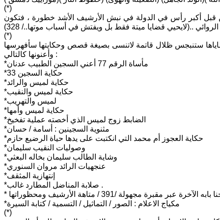
(*)
ف من قبل أكبر رأس في الدولة في نبش الأرشيف الأشد خطورة ، فتكون
(*)
تلك الذرة التاريخية المتشظية في مدينة حماه شباط 1982ومن شظاياها ستنبجس ظلال قاتمة لاتنسى بصيغة قصص وحكايتها سأفهرسها
وأعنونها كالتالي :
*مأساة الرقم 77 أعني السجين الطبيب عدنان
*حكاية السجين 33
*حكاية لميس والرائد
*حكاية لميس والنقيب
*لميس والتهريب
*حكاية لميس وأمها
*الضابط زوج لميس الذي أخصته عملية تفخيخ
*مثنوية السجينين : أسامة / حسان
*حكاية العجوز أم محمد التي انكتبت على يدها حياة الرضيع حازم
*وصوليات النقيب سليمان
*وشاية الطالب سليمان بخاله البعثي
*عنجهيات الرائد مروان السنوري
*إنتهازية المثقف
*صلابة المناضل المطارد غالب .
*مكياج الاعلام : الصور / التماثيل / التسمية / كتابة السيرة
(*)