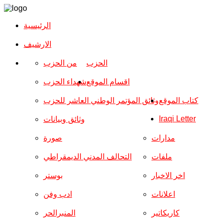
الرئيسية
الارشیف
الحزب
من الحزب
اقسام الموقع
شهداء الحزب
كتاب الموقع
وثائق المؤتمر الوطني العاشر للحزب
Iraqi Letter
وثائق وبيانات
مدارات
صورة
ملفات
التحالف المدني الديمقراطي
اخر الاخبار
بوستر
اعلانات
ادب وفن
كاريكاتير
المنبرالحر