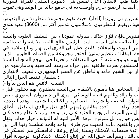
 كلية طب الاسنان أعني لميس هي الانموذج السلبي للمرأة السورية
(*)
سليمة نسرين في روايتها (العار) ،حيث تقوم مجموعة متطرفة من الهندوس
(*)
ندوس..فإن فوّاز حدّاد ، يتناوله عموديا ، بين السلطة العلوية والسنة
ة شيخ الجامع السني (إنتصار للطائفة على السنة ، ليت الرئيس عالج الفتنة بلا شعارات طائفية
 من البيوت والمحلات كانت تصل الى القرى ليل نهار وتباع علانية في
لطليعة المقاتلة ، تنظيم سني)..أحتجز مجموعة من الضباط العلويين الذين
يهم هو وجماعته ؟! في المعتقلات وتحديدا في مهجع السجناء السنة
ان المسلمين بحرب طائفية ،من جراء مدرسة المدفعية ومامارسوه من
دان التنظيم لمعظم كوادره واعتقال الآلاف../ 320) ومن الحوار بين الشيخ حامد والناطق عن القصر الجمهوري ،النقيب الإنتهازي
سليمان نلتقط الحوار التالي :
(- النقيب : لاتنس هم الذين بدأوا
- الشيخ حامد : لاتقل هم ،قل مجموعة ناقمة على الدولة ، ولكي تدرك نتائج ماقد يحصل ،المجانين هنا يأملون بالانتقام من السنة يعتقدون أنهم يحللون قتل
 حوار من نوع آخر ، بين النقيب والرائد وثالثهم قنينة الويسكي ، يرى الرائد مروان السنوري ،ليس
 القوات الخاصة والشرطة العسكرية والكتائب الشعبية . وهذه التعددية
 تعدد أزياء ------- تعدد مقاتلين (منهم الذي قتل ،والذي لم يقتل ، أطلق
فال من الموت ،لم يجمع الجنود على رب واحد .رب الا نتقام وحده كان
 حواريا، بل منولوغ ..وهذا الأمر انتبه له المؤلف فواز حداد، ونقل
راض والتنفيج ،بات الحديث من طرف واحد واتخذ تسلسلا رتيبا إلى أين
فيزيقي على طول عدة صفحات ،لايمتلك وسيلة إقناع روائية ، فالعسكر هم العسكر في
ذلك ، وهم أبعد خلق الله عن إنتاج الاسئلة الاشكالوية الوجودية أقول