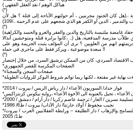
هياكل الوهم / نقد العقل الفقهي )
(*)
اية ..(هل كان الجنود مجرمين ، أم حولتهم الأباحة إلى قتلة ؟ هل لأن
(*)
(لم يكونوا منفذين للأوامر فقط ..الله لم يكن هاجسهم ، تخلصوا منه ، أطلقوا العنان لأحقاد غامضة ملتبسة بالتاريخ والدين والفقر والغزو والحسد والكراهية
،كانوا برابرة قتلة ومتوحشين أنذالا ..) والسؤال هنا ، ألا ينسحب مابين القوسين على مَن أقترفوا تلك الجريمة البشعة بحق طلاّب مدرسة المدفعية، هل
جريمتهم انهم من العلويين ؟ نرى أن المؤلف يثبت الجريمة وهو على
مبعدة موضوعية ، ويركز فقط على ماجرى في حماه !!
(*)
*الصفحات المكرسة للقصر الجمهوري
*صفحات السجن والسجناء
----------------------------------------------------------------------------------------
*فواز حداد/ السوريون الأعداء / دار رياض الريس / بيروت / 2014
*تسليمة نسرين / العار / ترجمة عاصم زكريا / دار آرام / دمشق / 2000
*نجيب محفوظ / أولاد حارتنا/ دار الآداب/ بيروت / ط6/ 1986
*د.عبد الرزّاق عيد / سدنة هياكل الوهم/ نقد العقل الفقهي / يوسف القرضاوي بين التسامح والإرهاب / دار الطليعة – ورابطة العقلانيين العرب / بيروت/
ط1/ 2005