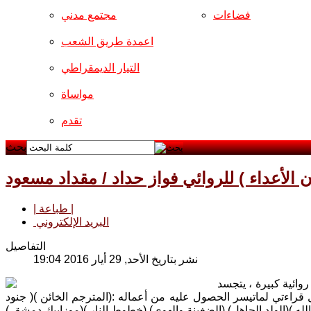
فضاءات
مجتمع مدني
اعمدة طريق الشعب
التيار الديمقراطي
مواساة
تقدم
بحث
 الأعداء ) للروائي فواز حداد / مقداد مسعود
| طباعة |
البريد الإلكتروني
التفاصيل
نشر بتاريخ الأحد, 29 أيار 2016 19:04
وائية كبيرة ، يتجسد
ل قراءتي لماتيسر الحصول عليه من أعماله :(المترجم الخائن )( جنود