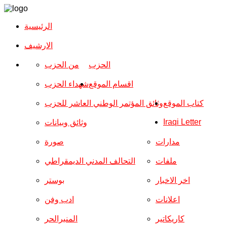
الرئيسية
الارشیف
الحزب
من الحزب
اقسام الموقع
شهداء الحزب
كتاب الموقع
وثائق المؤتمر الوطني العاشر للحزب
Iraqi Letter
وثائق وبيانات
مدارات
صورة
ملفات
التحالف المدني الديمقراطي
اخر الاخبار
بوستر
اعلانات
ادب وفن
كاريكاتير
المنبرالحر