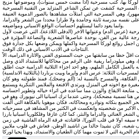
اثر لوركا بها، كتب مسرحية (اذا مضت خمس سنوات)، وموضوعها مزيج
 المسرحية كشفت عن تمكن الشاعر المتزايد من التقنية المسرحية
مهور)، وهي المسرحية التي امتلأت مشاهدها بالصور الدموية العنيفة
لى نفسه مدرسة ثابتة وجامدة ولا طرازا محددا من الشعر والدراما،
وانما يعود دائما ليستلهم احساسات الواقع الاسباني ومواضيعه.
سرحية (عرس الدم) وعنوانها الاخر (الدفلى اللاذعة)، التي عرضت لأول
بلغت درجة عالية من الفن، بوحدة عناصرها الشعرية والنصاعة المؤثرة في
 من اجمل روائع لوركا المسرحية واكملها ويمكن وضعها بكل جدارة فوق
النتاجات في الادب الاسباني في ذلك الوقت.
 اقلّ حظا من سابقتها من حيث المستوى الفني والاثارة الدرامية، الاّ
)، وهي ميلودراما ريفية على الرغم من محاكاتها للاستبداد الذي وصل
 بالعمل الكامل الملهم، وهو احد اجزاء الثلاثية الدرامية حيث اطلق
الفكاهة، والمسرح بالنسبة له: (ألم وضحك)، فمنذ طفولته وهو كان
غيرة مع اخوته في المنزل ويرتدي الاقنعة والملابس التنكرية ويستمع
متابعة الايقاع والوزن مما ساعده في اثراء خياله وتطوير احساسه
 هنا تسمية مضحكة)، وحتى عندما ترك اسبانيا الى نيويورك وهو في
الجميع بنكاته ونوادره ومحاكاته، فكان موهوبا بالفكاهة التي ألّفت
مال البارزة في الشعر الغنائي والدراما والنثر، كما كان عازفا وفلكلوريا اسبانيا بارزا
 سيفه اولا في قلب الثور)!، فاقتادته فرقة الرماة الفاشية في زمن
يحب شعبه، كان نشيدا خالدا من اناشيد الوطن، فعاش في قلوب ملايين