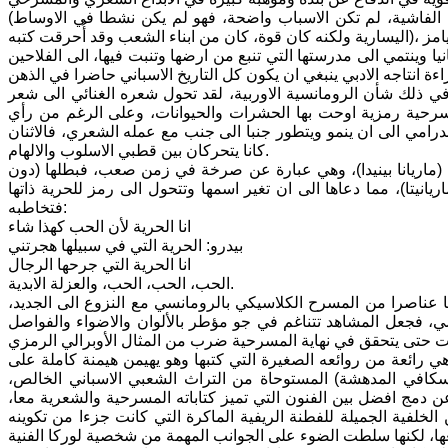
(في عام 1936 سُحل فيدريكو كارثيا لوركا في شوارع غرناطة ليواجه فرقة الرماة الفاشية، لم تكن الاسباب واضحة، فهو لم يكن نشطا في الاوساط
ا وينتمي الى مدرستها التي تنبع من ارضها وتنبت فيها، الى الفلاحين
 ذلك شأن الرومانسية الاوربية، لقد تحول شعره الغنائي الى شعر
رحية رمزية اوحت بها الحشرات والحيوانات، وعلى الرغم من رأي
الدرامي الى ان ينمو ويتطور جنبا الى جنب مع عمله الشعري، فالاثنان
كانا يتحركان بين قطبي الاسلوب والالهام.
كتب لوركا عمله الدرامي الثاني (ماريانا بينيدا)، وهي عبارة عن صرخة في زمن صعب، فبطلها (دون
انيتا)، مما دعاها الى ان تغير اسمها وتتحول الى رمز للحرية ذاتها
فتخاطبه:
انا الحرية لأن الحب كهذا شاء
بيدرو: الحرية التي في سبيلها هجرتني
انا الحرية التي جرحها الرجال
الحب، الحب، الحب، والعزلة الابدية.
كا عناصرا من المسرح الكلاسيكي بالرومانسي مع النزوع الى الجديد،
ي، فجعل المشاهد تتناغم في جو مؤطر بالألوان والاضواء والفواصل
ي رائعة من روائعه الصغيرة التي كتبها وهو يهيمن هيمنة كاملة على
سكافي المدهشة) المستوحاة من التراث الشعبي الاسباني الخالص،
ن دمج افضل بين الفنون التي تميز كتاباته المسرحية والشعرية معا،
فية الجميلة للفطنة الريفية الماكرة التي كانت جزءا من تكوينه