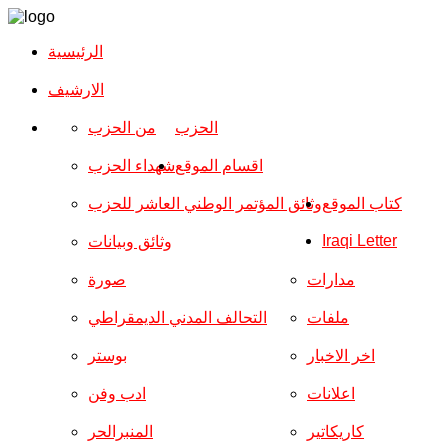
الرئيسية
الارشیف
الحزب
من الحزب
اقسام الموقع
شهداء الحزب
كتاب الموقع
وثائق المؤتمر الوطني العاشر للحزب
Iraqi Letter
وثائق وبيانات
مدارات
صورة
ملفات
التحالف المدني الديمقراطي
اخر الاخبار
بوستر
اعلانات
ادب وفن
كاريكاتير
المنبرالحر