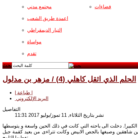
فضاءات
مجتمع مدني
اعمدة طريق الشعب
التيار الديمقراطي
مواساة
تقدم
بحث
الحلم الذي اثقل كاهلي (4) / مزهر بن مدلول
| طباعة |
البريد الإلكتروني
التفاصيل
نشر بتاريخ الثلاثاء, 11 تموز/يوليو 2017 11:31
الكبير!. دخلت الى باحته التي كانت في ذلك الحين واسعة و يتوسطها
قين شاهقين وصبغها بالجص الابيض وكانت تتراءى من بعيد كقمة جبل
تغطيها الثلوج.