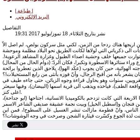
| طباعة |
البريد الإلكتروني
التفاصيل
نشر بتاريخ الثلاثاء, 18 تموز/يوليو 2017 19:31
ن اريجها هناك ردحا من الزمن، لكني مثل سركون بولص، لم اصل الاّ
 فتوارت جميعها خلف وحشية اصداء الطبول وغزارة المشاهد الرعوية!.
 الهوائية، حين كان يجوب (عكَد الهوا)، يلاحق الذين تعطروا برائحة
القرويين، سنوات وهو يحاول قراءة وجوه الزبائن، حتى جاءه طيف في
اقعة الطف)، فيأخذه ويذهب الى قرية اسمها (البيضان)، وفيها سيعثر
على كنز!.
ربعة التي كانت تزدحم بالكوميديا الانسانية، اجتاحها (ابو جداحة)،
 الناس، وانّ فطومة مازالت تنشر الغسيل على السطوح!، فمن اين