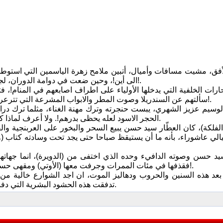
الأفق، مشيت مسافات وأميال، أتبين ملامح زهرة الياسمين التي استوط
الى أين!، وحين ضعت في دوامة الدوران، لجأت الى ذكرياتي التي لولاها لكانت الطريق نحو البلاد مظلمة وموحشة!.
ارات الخلفية التي يدخلها الأولياء على اطراف اصابعهم في المنام!،
سألتهم عن السندريلا وصوت المطر والابواب المشرعة التي تترعرع وراء ستائرها الاسطورة وتكبر!، فكان الردّ: (دوام الحال من المحال)!.
وسيم عزيز الشهري، يبست حنجرته وترك مهنة الغناء، مثلما ترك دراجته
الحجر الاسود لعله يحظى بدرهم!. ولا أعرف لماذا كان يشعر بأنه من أقبح الرجال، وأنّ فوزه بأنثى من رابع المستحيلات!؟.
لفلكة)، كان العطّار سيد حسن يبيع السحر والبخور على العربنجية و
الي عاشوراء، بأنه ما أن يستيقظ صباحا حتى يجد تحت وسادته كتاب (و
 حسن وصوته الدافيء وحده الذي اختفى من (الدويرة)، انما جهاتها الا
فقذفها في مئات الممرات وجرفت معها (الأوتي) ومقهى حسن فنجان و(اسطبل الخيل) وبيت نجمة عشيقة صديقي الشاعر الاسمر!.
د هذه السنين والحروب ودهاليز الموت، ان اجد الشوارع خالية من
تدفقت هذه الحشود البشرية التي دفنت لذة الجوع وكسّرت قيثارة الشجن وصرخت في وجه الوشوشات!؟.