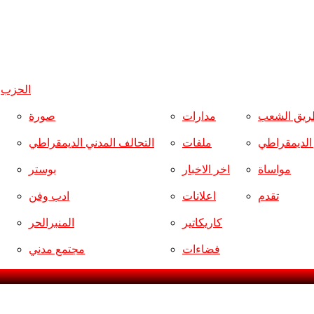
الحزب
و
ريق الشعب
مدارات
صورة
ر الديمقراطي
ملفات
التحالف المدني الديمقراطي
مواساة
اخر الاخبار
بوستر
تقدم
اعلانات
ادب وفن
كاريكاتير
المنبرالحر
فضاءات
مجتمع مدني