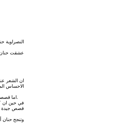
النصراوية حن
عشقت حنان ال
ان الشعر عند
الاحساس المر
اما قصصها فهي تصور مواضيع وقضايا حياتية مستقاة من واقعنا الاجتماعي المعاش، وهي تأخذنا معها بلباقة وعفوية وسلاسة الى عالمها الأدبي الخاص.
في حين ان كت
قصص جيدة ونا
وتنجح حنان أ