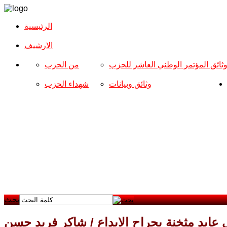
الرئيسية
الارشیف
ثائق المؤتمر الوطني العاشر للحزب
من الحزب
وثائق وبيانات
شهداء الحزب
بحث
 عابد مثخنة بجراح الابداع / شاكر فريد حسن