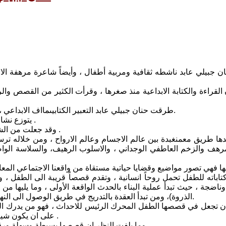
ان جبيلي عابد ناشطه ثقافية ومربية أطفال ، وأيضاً شاعرة مرهفة ال
قراءة والكتابة الابداعية منذ صغرها ، وقرأت الكثير من القصص والرو
طرقت حنان جبيلي عابد التعبير الكتابيىمااف الابداعي ، الفني والأدبي، بحبر القلم وريشة جديدة، لونها الروح الحنانية الانسانية.
يتوزع نشاط حنان بين الشعر والخاطرة الأدبية وقصص الأطفال والقصص للكبار .
وقد جعلت من الشعر رئة تننفس من خلالها ، فتتفث أشجانها وتترجم احاسيسها الداخلية .
ها طريق معمنغبدة بين عالم الاجسام وعالم الارواح ، ومن خلاله تر
هف والزخم العاطفي الوجداني ، والاسلوب الرهيف، والسلاسة الواض
اباته للطفل تحمل روحاً انسانية ، وتقدم قصصاً قريبة الى الطفل ، و
ضجة ، حيث تبدأ عملية البناء بالحدث الواقعة الأولى ، وما يليها من 
الذروة)، ومن تبدأ العقدة بالتدريج في طريق الوصول الى النهاية فضلاً عن عناصر اللغة والأسلوب السردي والحواري ،وأخيراً النهاية.
ن تجعل في قصصها الطفل المحرك الرئيس للاحداث ، فهو من يدرك ال
على ان يكون شيئاً، ومنبع ذلك القدرة التي تكمن في الداخل الانساني،وليس في خارجه .
وما يلفت النظر ان قصصها بسيطة وسهلة ورقيقة، والأحداث فيها مترابطة، واللغة موحية تعبر مباشرة عن المحتوى .