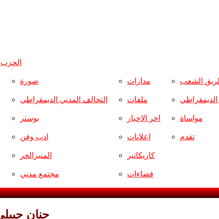
الحزب
و
ريق الشعب
مدارات
صورة
ر الديمقراطي
ملفات
التحالف المدني الديمقراطي
مواساة
اخر الاخبار
بوستر
تقدم
اعلانات
ادب وفن
كاريكاتير
المنبرالحر
فضاءات
مجتمع مدني
حنان جبيلي