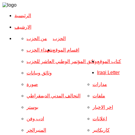
الرئيسية
الارشیف
الحزب
من الحزب
اقسام الموقع
شهداء الحزب
كتاب الموقع
وثائق المؤتمر الوطني العاشر للحزب
Iraqi Letter
وثائق وبيانات
مدارات
صورة
ملفات
التحالف المدني الديمقراطي
اخر الاخبار
بوستر
اعلانات
ادب وفن
كاريكاتير
المنبرالحر