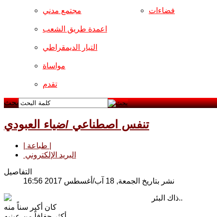
فضاءات
مجتمع مدني
اعمدة طريق الشعب
التيار الديمقراطي
مواساة
تقدم
بحث
تنفس اصطناعي /ضياء العبودي
| طباعة |
البريد الإلكتروني
التفاصيل
نشر بتاريخ الجمعة, 18 آب/أغسطس 2017 16:56
ذاك البئر..
كان أكبر سناً منه
أكثر جفافاً من عينيه