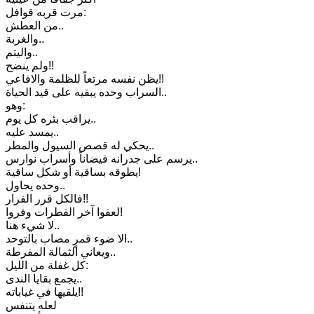
مرت قربه قوافل:
من العطش..
والغربة..
واليتم..
ولم ينضح!!
يظن نفسه مرتعاً للظلمة والافاعي!!
السراب وحده يبقيه على قيد الحياة..
وهو:
يراقب بئره كل يوم..
يمسد عليه..
يحكي له قصص السيول والمطر..
يرسم على جدرانه فيضاناً وأسراب نوارس..
يطوقه بساقية أو شكل ساقية!
وحده يحاول..
فالكل قرر الفرار!!
لعقوا آخر القطرات وفروا!
لا شيء هنا..
الا ضوء قمرٍ مصاب بالتوحد..
ويعاني الثمالة المفرطة..
كل غفلة من الليل:
يجمع بقايا الندى..
يلقيها في غياباته!!
لعله يتنفس