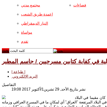
فضاءات
مجتمع مدني
اعمدة طريق الشعب
التيار الديمقراطي
مواساة
تقدم
بحث
لية في كفاية كتابين مسرحيين / جاسم المطير
| طباعة |
البريد الإلكتروني
التفاصيل
نشر بتاريخ الأحد, 29 تشرين1/أكتوير 2017 19:08
ن مقيما في البلاد
 العطلة الدراسية الجامعية. شكرته على هديته الثمينة "كتابين من