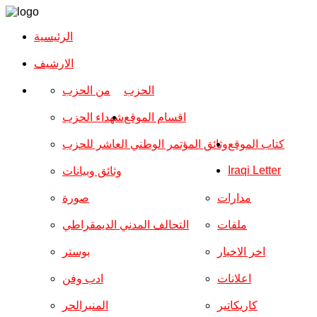
الرئيسية
الارشیف
الحزب
من الحزب
اقسام الموقع
شهداء الحزب
كتاب الموقع
وثائق المؤتمر الوطني العاشر للحزب
Iraqi Letter
وثائق وبيانات
مدارات
صورة
ملفات
التحالف المدني الديمقراطي
اخر الاخبار
بوستر
اعلانات
ادب وفن
كاريكاتير
المنبرالحر