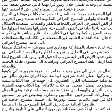
ح". بالنسبة لي وجدت نفسي خلال زمن قراءتهما كأنني شخص يصعد على
شجرة خشنة مركّزا، بيدي وعيني، كي لا اسقط عنها.
ا المتفرعة ، وجدتُ هذا الفنان قد حفر له مكانا مرموقا في التاريخ
ق العطاء وانهاض المسرح العراقي المكبوتة افعاله منذ زمن الحروب
منه باحثا جادا في الفنون المسرحية ونظرياتها ومتابعة اصولها. بدا
ه العميق ، كما وجدتها في الكتابين ذات تأثير مباشر على تكوينه
ادخال ابعاد الحداثة العلمية غير المنفصلة عن الكلمات والمصطلحات
الى عالم المسرح العراقي.
بة عدنان- بغداد بالمشاركة مع داري نشر سوريتين – انه امتلك منطقا
 احمد شرجي، في التحليل والتجريب، افكار رفع المسرح العراقي الى
ثلما ارتقى بلغة المسرح العراقي ودراساته الى مستوى طاقة التجديد
والحداثة.
انتقال من جيل الى جيل جديد ، بمغامرات نظرية وتجريبية، كي يكونوا
ة ركبها الفنان احمد شرجي، فيها مغامرة اقتران نظري متألق بين
نذ بداية خمسينيات القرن العشرين. كان جهده في هذا الكتاب تثبيت
 من التردي والهبوط، بل ضَمَنَ مصير مستقبله بترقية وعي الممثل
ونظريات المسرحيين العالميين ومنظريه وتخليص طوابير الممثلين
ركاكة في فهم علامات الممثل ودورها على خشبة المسرح، خاصة في
ظروفنا الحالية حيث بريق النشاط المسرحي ما زال هابطاً.
د كشفت او تكشف ممكناته من دون التعالي على التاريخ والتاريخ