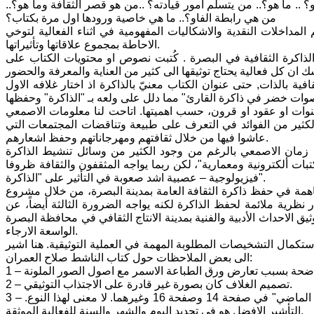
؟ .. ما هو؟.. من يتسلم امور قيادته؟ ..من هو قصر الثقافة وما هو؟..
من هي رابطة الفاو؟.. ما هي خاصية ورودها اول مرة بكتاب؟
المداخلات النقدية والاشكاليات المفهومية في اثناء الفعالية لتوخي
الاحاطة بمجموع علاقاتها وتأثيراتها.
لذاكرة الثقافية في البصرة . كُتبت نصوص او محتويات الكتاب على
فية بالذات, حتى عنوان الكتاب معنيّ بالذاكرة اذ اختار غلافه الاول
وات او عقود او قرون، حسب اهميتها. اتاحت لنا معلومات الاصمعي
الكثير من الفوائد في التعرف على طبيعة وتناقضات المجتمعات التي
عاشوا فيها من خلال ثقافتهم ومهرجاناتهم وحفظ اشعارهم.
من زمان الاصمعي بالرغم من وجود الكثير من وسائل تنشيط الذاكرة
بات ألكترونية ومعمارية"، لكن ربما يواجه المثقفون والثقافة ظروفا
فيزيولوجية – عصبية اشد صعوبة في التأثير على "الذاكرة".
ساهمة في حفظ ذاكرة الثقافة العامة بمدينة البصرة، من خلال مشروع
ظرية ملائمة لحفظ الذاكرة لكنه يواجه الضرورة الثالثة أيضاً، عن
يق الاحداث الأدبية والفنية بمدينة الانتاج الثقافي في محافظة البصرة
الواسعة الارجاء.
تكمال التشخيصات المطلوبة المهمة في العملية التوثيقية. هنا اشير
الى بعض الملاحظات حول كتاب الناشط صلاح العمران:
2 – تصميم الغلاف كان بصورة غير قادرة على الاجتذاب التوثيقي.
3 – اغفل الكاتب عملية التوثيق بالزمان والمكان. مثلا قام بتأشير الزمان بـ "يوم السبت الماضي" في صفحة 14 وصفحة 16 وغيرهما. لا معنى لهذا النوع.
التأشير الافضل هو في تحديد اليوم والشهر والسنة للفعالية الموثقة.