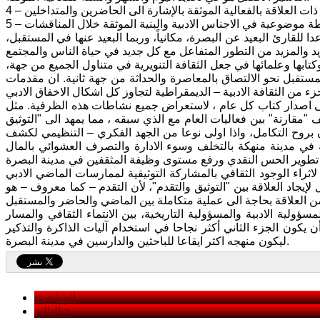
لقارئ البعيد عن البصرة، مكانياً، وربما البعيد عنها في المستقبل،
كتابها وعلمائها في جعل الثقافة التنويرية في متناول الجميع من جهة،
مستقبل نحو الالتصاق بالمعاصرة والحداثة من جهة ثانية. ان مقدمات
نى اصدار كتاب كل عام ، لاستعراض جميع نشاطات هذه الظرفية. مثل
"مقارنة" بين فعاليات العام مع الذي سبقه ، مما يمهد الى "التوثيق
قارن بروح التكامل، واذا اولى نوعا من الجهد الفكري – التنظيمي لكشف
ية في مدينة منهكة بالتخلف وسوء الادارة والتصرف العشوائي بالمال
راء الوجود الثقافي بالمشاركة التوثيقية لممارسات الماضي الادبي
يجاد العلاقة بين "التوثيق والتقدم"، لأن التقدم – كما معروف – هو
ولية الادبية والمسؤولية التاريخية، بين الانتماء الثقافي والمسار
 يكون الجزء الثاني أكثر نجاحا في استخدام آليات الذاكرة والتذكير
ليكون منهجه اكثر ايقاعا للباحثين والدارسين في مدينة البصرة.
< السابق
التالي >