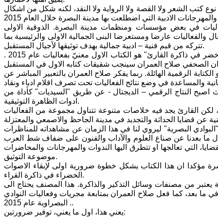
وع كتب الشعر ولا القصة ولا الرواية ولا النقد، لكنه شكل من اشكال
عاليات في بعض مؤسسات ومنظمات مدينة البصرة. الذوقية الاولى
ل والفعاليات عارضا ومستعرضا البنى الجمالية الاولى والرئيسية بما
تتركه من قيم فنية – ادبية جمالية بهدف توثيقها لأجيال المستقبل.
حملتْ احدى صفحات الكتاب الاربعة والسبعين اشارة الى ان كتابا عنوانه "اصوات خضر في ذاكرة القارئ" هو الكتاب الاول معنيّ بفعاليات عام 2015 .
كتابة الرقمية الهائلة. ربما يفكر صلاح العمران بالتعبير المباشر عن
كانية والمساعدة في وضع نتائج الفعاليات تحت تصرف اقلام ادباء ونقاد
ث اصبح النتاج الرقمي – الديجتال - عن طريق "السيديات" كأداة من
ادوات الظاهرة التوثيقية.
لكن القارئ يجد فيه خلاصات متنوعة تتناول مجموعة من الفعاليات
في اول عمره ونشاطه في "البوادي البصرية" ليروي لنا في هذا الزمان عن مشاهداته للمناظرات
جيال ما بعدنا عن صناع العلوم والآداب والفنون على ضفاف شط العرب
ايا، التي تعالجها او تتطرق اليها الندوات والمهرجانات والمحاضرات
موضوعة التوثيق.
صرة مؤكدا ان هذا الكتاب يشكل خطوة ضرورية اولى لإبقاء الاصوات
الخضراء في ذاكرة القراء.
 يعتبر من مصنفات وسائل التذكير والذاكرة. هذا المصنف يحتاج الى
 في ما بعد، كما فعل صلاح العمران بمتابعة مجريات وفعاليات النوادي
البصراوية عام 2015 ..
يعني هذا، اول ما يعني، توفير ضرورتين: