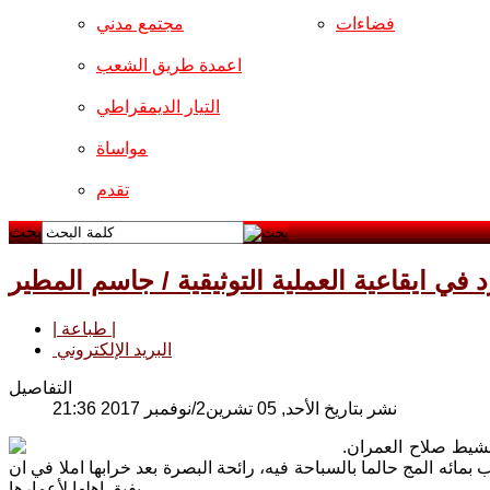
فضاءات
مجتمع مدني
اعمدة طريق الشعب
التيار الديمقراطي
مواساة
تقدم
بحث
رد في ايقاعية العملية التوثيقية / جاسم المطير
| طباعة |
البريد الإلكتروني
التفاصيل
نشر بتاريخ الأحد, 05 تشرين2/نوفمبر 2017 21:36
نشيط صلاح العمران.
ائه المج حالما بالسباحة فيه، رائحة البصرة بعد خرابها املا في ان
يفيق اهلها لأعمارها.