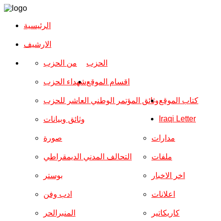
الرئيسية
الارشیف
الحزب
من الحزب
اقسام الموقع
شهداء الحزب
كتاب الموقع
وثائق المؤتمر الوطني العاشر للحزب
Iraqi Letter
وثائق وبيانات
مدارات
صورة
ملفات
التحالف المدني الديمقراطي
اخر الاخبار
بوستر
اعلانات
ادب وفن
كاريكاتير
المنبرالحر