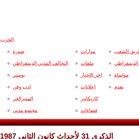
الحزب
و
ريق الشعب
مدارات
صورة
ر الديمقراطي
ملفات
التحالف المدني الديمقراطي
مواساة
اخر الاخبار
بوستر
تقدم
اعلانات
ادب وفن
كاريكاتير
المنبرالحر
فضاءات
مجتمع مدني
الذكرى 31 لأحداث كانون الثاني 1987 في منطقة بهدينان* / النصير يوسف أبو الفوز