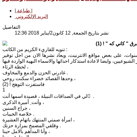
| طباعة |
البريد الإلكتروني
التفاصيل
نشر بتاريخ الجمعة, 12 كانون2/يناير 2018 12:36
ق " كاني كه " ! (1)
تنويه للقاريء الكريم من الكاتب :
مشق) سبق ونشرت قبل عدة سنوات، على بعض مواقع الانترنيت، ويعاد نشرها الان من اجل توفير
لحظة الرثاء ،
غادرني الحزن والدمع والمخاوف .
وحدها القصائد خضراء سكنت روحي ،
فاستفزت التوهج ! (2)
1
لي في الصداقات النبيلة ، قصيدة اسمها أنت ِ .
وأنت ِ أميرة الذكرى ،
جراح السنين ،
خلاصة الخيبات .
امرأة صمتي المنتهك باتهام العشيرة ،
وقلقي المضمخ بمرارة حزنك .
وأنا المداهم بالامل حينا ،