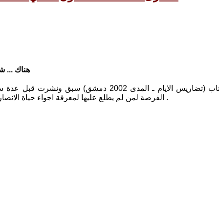
هناك ... شر
المادة من كتاب (تضاريس الايام ـ المدى 2002 د
الفرصة لمن لم يطلع عليها لمعرفة اجواء حياة الانصار الشيوعيين، وايضا لاعادة استذكار احداثها والاسماء البهية الواردة فيها .