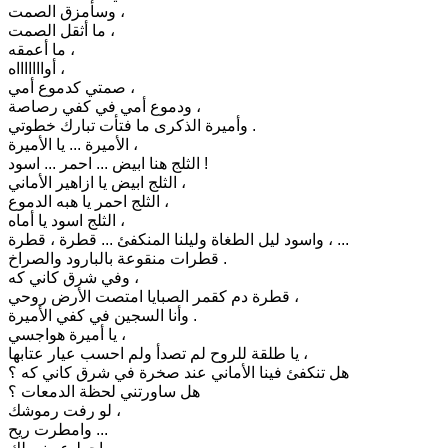
وسأمزق الصمت ،
ما أثقل الصمت ،
ما أعمقه ،
أواااااااه ،
صمتي كدموع أمي ،
ودموع أمي في كفي رصاصة ،
وأميرة الذكرى ما فتأت تبارك خطوتي .
الأميرة ... يا الأميرة ،
الثلج هنا ابيض ... احمر ... اسود !
الثلج ابيض يا ازاهير الأماني ،
الثلج احمر يا هبه الدموع ،
الثلج اسود يا أماه ،
واسود ليل الطغاة وليلنا المنكفئ ... قطرة ، قطرة ، ...
قطرات منقوعة بالبارود والصراخ .
وفي شرق كاني كه ،
قطرة دم كقمر الصبايا امتصت الأرض روحي ،
وأنا السجين في كفي الأميرة .
يا أميرة هواجسي ،
يا طلقة للروح لم تصدأ ولم احسب عيار عتابها ،
هل تنكفئ فينا الأماني عند صخرة في شرق كاني كه ؟
هل ساورتني لحظة الدمعات ؟
لو رفت رموشك ،
وامطرت ريح ...