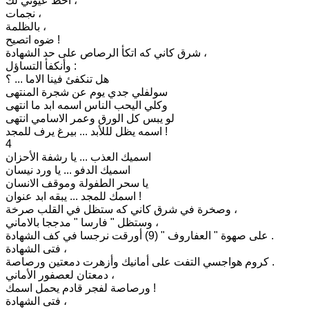
احط عيوني لك ،
نجمات ،
بالظلمة ،
ضوه اتصيح !
شرق كاني كه اتكأ الرصاص على حد الشهادة ،
وأنكفأ التساؤل :
هل تنكفئ فينا الاما ... ؟
سولفلي جدي يوم عن شجرة المنتهى
وكلي اليحب الناس اسمه ابد ما انتهى
لو يبس كل الورق وعمر الاسامي انتهى
اسمه يظل لللأبد ... بيرغ يرف للمجد !
4
اسميك العذب ... يا رشفة الأحزان
اسميك الدفو ... يا ورد نيسان
يا سحر الطفولة وموقف الانسان
اسمك للمجد ... يبقه ابد عنوان !
وصخرة في شرق كاني كه ستظل في القلب صرخة ،
وستظل " فارسا " مدججا بالاماني ،
على صهوة " العفاروف " (9) أورقت نرجسا في كف الشهادة .
فتى الشهادة ،
كروم هواجسي التفت على أمانيك وأزهرت دمعتين ورصاصة .
دمعتان لعصفور الأماني ،
ورصاصة لفجر قادم يحمل اسمك !
فتى الشهادة ،