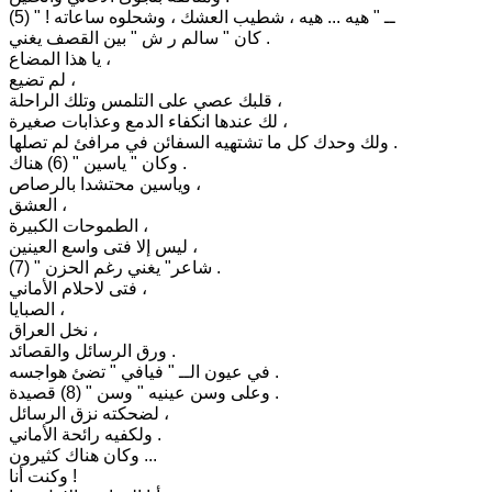
ــ " هيه ... هيه ، شطيب العشك ، وشحلوه ساعاته ! " (5)
كان " سالم ر ش " بين القصف يغني .
يا هذا المضاع ،
لم تضيع ،
قلبك عصي على التلمس وتلك الراحلة ،
لك عندها انكفاء الدمع وعذابات صغيرة ،
ولك وحدك كل ما تشتهيه السفائن في مرافئ لم تصلها .
وكان " ياسين " (6) هناك .
وياسين محتشدا بالرصاص ،
العشق ،
الطموحات الكبيرة ،
ليس إلا فتى واسع العينين ،
شاعر" يغني رغم الحزن " (7) .
فتى لاحلام الأماني ،
الصبايا ،
نخل العراق ،
ورق الرسائل والقصائد .
في عيون الــ " فيافي " تضئ هواجسه .
وعلى وسن عينيه " وسن " (8) قصيدة .
لضحكته نزق الرسائل ،
ولكفيه رائحة الأماني .
وكان هناك كثيرون ...
وكنت أنا !