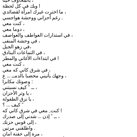
بالمخاوف حينا ،
وبك في كل لحظة !
ما اخترت غيرك امرأة لقصائدي ،
رغم أحزاني ووحشة هواجسي .
كنت معي ،
دوما معي ،
في استدارات العواطف والعواصف ،
في وحشة المنفى ،
في زهو الجبل،
في التماعات البنادق ،
في ابتداءات الأغاني والمطر !
كنت معي ،
في شرق كاني كه معي ،
وجهك يأتيني مخضبا بالدمــ ... ع ،
وصوتك مكابرا :
ــ " كيف نسيتني ،
يا وتر الأحزان ،
يا نزق الطفولة ،
كيف ... ؟ "
كنت ِ معي في شرق كاني كه !
ــ " إذن ... شدني إلى صدرك ،
إلى قوس حزنك ،
واطلقني مرتين .
مرة إلى حفنة امان ،