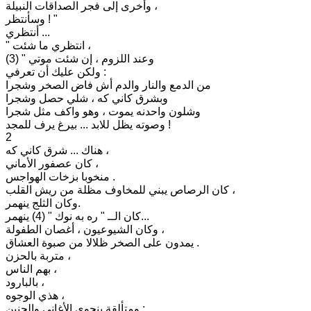
وأخرى إلى فجر الصداقات النبيلة ،
وسأنتظر ! "
أنتظري ...
" انتظري ما شئت ،
وعند اللزوم ، إن شئت موتي " (3)
ولكن عليك أن تعرفي :
من الدمع والنار والدم أش فاض الصخر وشجرا
وبشرق كاني كه ، شلي حصل وشجرا
وشلون واحدنه يموت ، وهو واكف مثل شجرا
وصوته يظل للابد ... بيرغ يرف للمجد !
2
هناك ... شرق كاني كه ،
كان عصفور الأماني ،
منخوبا بزخات الهواجس .
كان الرصاص يبني للمخاوف مظلة من ريش القلب ،
وكان الثلج ينهمر.
كان الــ " ره به نوك " (4) ينهمر...
وكان الشيوعيون ، أغصان الطفولة ،
يمدون على الصخر ظلالا من صبوة العشاق .
متربة بالحزن ،
بهم الناس ،
بالبارود ،
هذي الوجوه ،
ومتألقة بنجوى الأغاني والحنين :