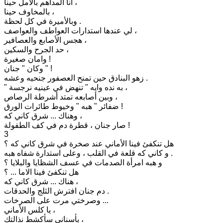
أنا المداهم بالامل حينا ،
بالمخاوف حينا ،
وبالأميرة في كل لحظة .
لي عندها استدارات العواطف والعواصف ،
هجس الأصابع والعصافير ،
حد الجرح والسكين ،
وامان صغيرة !
وكان " جنان " !
زهو البنادق حين تمنح العصفور جنحيه وعشه .
" به نده وايه " تنهض في عينيه نرجسة ،
وبين أصابعه تمتد أشرطة الرصاص ،
ضفائر " هبه " وخيوط طائرات الورق !
وهناك ... شرق كاني كه ،
صار جنان ، قطرة دم في كف الطفولة !
3
هل تنكفئ فينا الأماني عند صخرة في شرق كاني كه ؟
و كاني كه قلعة في القلب ، وعلى استدارة شفاه هبه .
و هبه امرأة الصدمات في عسف الشظايا والبلايا ؟
هل تنكفئ فينا الاما ... ؟
هناك ... شرق كاني كه ،
دم جنان افترش الثلج والحدقات .
وصرختي مرت على الصرخات ...
يا كلس الأماني ،
بأسناني سأكشط نذالتك ،