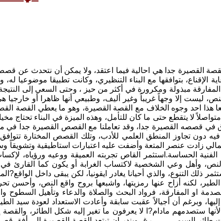
لقصة القصيرة جدا هي احالية فيما اعتقد، ولا يمكن أن نتحدث عن قصص
ية الإقناع، بتوافقها مع البناء التنظيري، وكانت تطبيقا موضوعيا ل
المفارقة مبذولة ومكرورة في أكثر من حيز ، وحتى السعي إلى النتي
نص، ليست إلا وجهاً غريباً وغير أليف، وطبيعي أنها ظاهرا أو خارجي
عا هذا احد وجوه الخلاف مع القصة القصيرة، وهو ما يعطي القصة القصي
متواصلاً لا يتقطع حتى ما كان للتأمل، وهذه الميزة في البناء تحتاج 
 في قصصه القصيرة جدا، وقد تعاملنا مع القصص القصيرة جدا في مجمو
 فيه دون تجاوز المنطق العلمي للأدب، وتلك القصص المختارة تتواف
الي زادت عنصر المتعة وأضفت عليه اعتبارات استاطيقية وتشويقاً وسح
الفنية الحساسة.استثمر القاص تجربته العميقة ووعيه ورؤياه، لإكسا
نص، وأهل وعي الشخصية لاكتساب الغرابة أو يكون كما القارئ في تل
مر ذلك التنوع، والذي أحيانا يغادر ايقونيا، لكن يبقى داخل الواقع?ال
طير، لكنه أزاح عنها رمزيتها، واشبعها بروح واقع النص، وأحسن تح
صدمة او المفارقة، فرواد البحث والصلاة والدعاء وتأهيل السطوح والأ
إليها، وبرغم أن أجيالاً عقبت سابقة وأعادت الاستعداد لعودة سيد ال
لأنها ستصدمهم مادام?ا لا يعرفون ما تغير إليه شكل الطائر، والقصة 
ت طائر السيمــــــــــرغ، ويندر ان تبتعد القصة القصيرة إلى أفق 