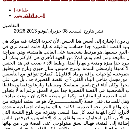
| طباعة |
البريد الإلكتروني
التفاصيل
نشر بتاريخ السبت, 08 حزيران/يونيو 2013 20:26
 دون الإشارة إلى أسس هذا الجنس، لأن تجربة الكتابة فيه مؤكد هي
ه، وبنية القصة القصيرة جدا حساسة ودقيقة عمليا، فأنت لست ترى في
جة الذي يسبقها، هو مرتبط بشخصية على الغالب هامشية، وهي صراحة
ا هي مألوفة ومن لحم ودم، لك? من الجهة الأخرى هي كاركتر يمكن أن
رة جدا ميزة ومتعة وانبهاراً أيضا، وطبعا الأداء صعب في هذا الجنس
مخيالاً عميقاً وارسطي السمة، وفرج خميس، مثال حيوي وبارع في تخليق
عتيه (واجهات براقة ورماد الاقاويل)، كنماذج تتوافق مع التأسيس
ق مع مجمل مناحي البناء الفني ?ي القصة القصيرة جدا، بل هي على
راً، وكان أداء فرج ياسين متماسكا ومنتظما وبارعا ودقيقا ومحافظا
ب الشخصية في القصة القصيرة جدا ميزة العمق برغم انه لا يتجاوز
قيه الصدمة او المفارقة، وكما لم ينمطه فكان ان تنوعت نماذجه
مؤهل للصدمة، ففي قصة (السيمــــــــــرغ)، هو قد استمد ايقونته من
ريك واقع النص نحو الصدمة، فكانت هناك مقومات اجتماعية متعددة
براج، لكن النهاية تبدد كل هذا السعي وتفرغه من بلوغ النتيجة التي
طيور الأثير، لكن المخاوف تنمو والقلق يربك الأحاسيس، فيرفض الناس
إضافة إلى المتعة، فهناك نسق ميثولوجي أغنى القصة وزاد من بهائها
قصي قد يحتاج الى دعم من رموز ودلالات، لكن القاص فرج ياسين جعل