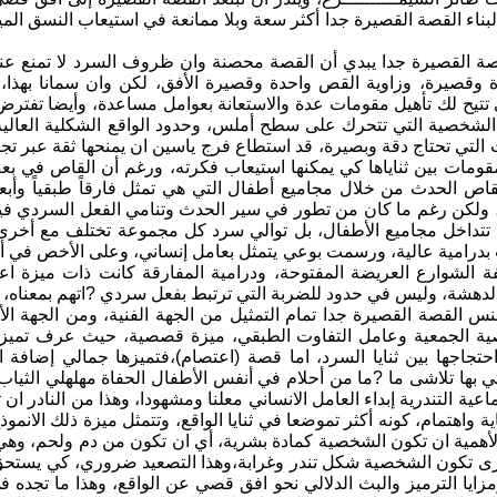
 لبناء القصة القصيرة جدا أكثر سعة وبلا ممانعة في استيعاب النسق الم
ة القصيرة جدا يبدي أن القصة محصنة وان ظروف السرد لا تمنع عنها ب
 وقصيرة، وزاوية القص واحدة وقصيرة الأفق، لكن وان سمانا بهذا، 
 تتيح لك تأهيل مقومات عدة والاستعانة بعوامل مساعدة، وأيضا تفترض ما
لشخصية التي تتحرك على سطح أملس، وحدود الواقع الشكلية العالية س
التي تحتاج دقة وبصيرة، قد استطاع فرج ياسين ان يمنحها ثقة عبر ت
لمقومات بين ثناياها كي يمكنها استيعاب فكرته، ورغم أن القاص ف
ص الحدث من خلال مجاميع أطفال التي هي تمثل فارقاً طبقياً وأبعا
 ولكن رغم ما كان من تطور في سير الحدث وتنامي الفعل السردي في
لم تتداخل مجاميع الأطفال، بل توالي سرد كل مجموعة تختلف مع 
ت بدرامية عالية، ورسمت بوعي يتمثل بعامل إنساني، وعلى الأخص في أ
ة الشوارع العريضة المفتوحة، ودرامية المفارقة كانت ذات ميزة اع
لدهشة، وليس في حدود للضربة التي ترتبط بفعل سردي ?اتهم بمعناه، وإ
س القصة القصيرة جدا تمام التمثيل من الجهة الفنية، ومن الجهة الأ
ة الجمعية وعامل التفاوت الطبقي، ميزة قصصية، حيث عرف تميز القص
تجاجها بين ثنايا السرد، اما قصة (اعتصام)،فتميزها جمالي إضافة ال
تي بها تلاشى ما ?ما من أحلام في أنفس الأطفال الحفاة مهلهلي الثيا
ماعية التندرية إبداء العامل الانساني معلنا ومشهودا، وهذا من النادر 
 واهتمام، كونه أكثر تموضعا في ثنايا الواقع، وتتمثل ميزة ذلك الانم
أهمية ان تكون الشخصية كمادة بشرية، أي ان تكون من دم ولحم، وهي
 تكون الشخصية شكل تندر وغرابة،وهذا التصعيد ضروري، كي يستحق اه
زايا الترميز والبث الدلالي نحو افق قصي عن الواقع، وهذا ما تجده 