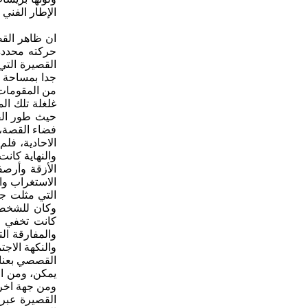
الإطار الفني
ان ظاهر القص
حركته محددة
القصيرة التي
جدا بمساحة ا
من المقومات 
غلغلة تلك ا
حيث طور القا
فضاء القصة،
الاحادية، ف
والنهاية كان
الأزقة وأرصف
الاستغراب وا
التي مثلت جن
وكان للشخصي
كانت تخفي اح
والمفارقة ال
والنكهة الاجت
القصصي بعناية
يمكن، ومن ال
ومن جهة اخرى
القصيرة عبرم