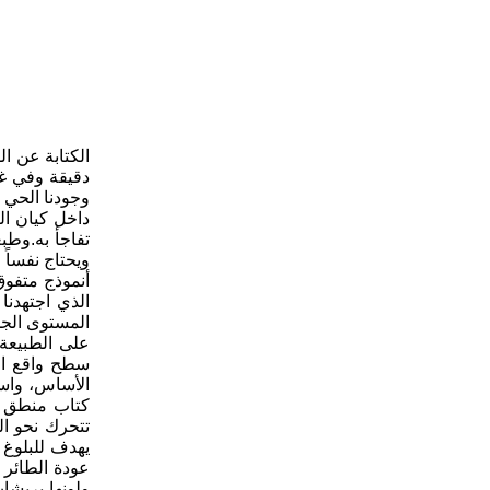
الكتابة عن ا
دقيقة وفي غا
وجودنا الحي 
داخل كيان ال
تفاجأ به.وطب
ويحتاج نفساً 
أنموذج متفوق
الذي اجتهدنا
المستوى الجم
على الطبيعة 
سطح واقع ال
الأساس، واستث
كتاب منطق ال
تتحرك نحو ال
يهدف للبلوغ 
عودة الطائر 
ولونها بريشا