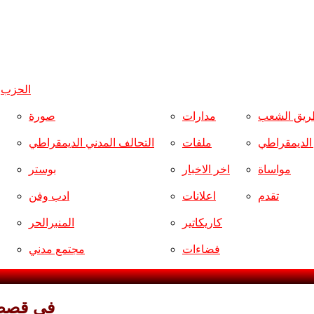
الحزب
و
ريق الشعب
مدارات
صورة
ر الديمقراطي
ملفات
التحالف المدني الديمقراطي
مواساة
اخر الاخبار
بوستر
تقدم
اعلانات
ادب وفن
كاريكاتير
المنبرالحر
فضاءات
مجتمع مدني
في قصص فرج