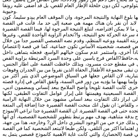
يثولوجي، لكن دون خلخلة الإطار العام للقص، بل قد أضفى عليه رونقا
وحيوية.
لوغ النهاية والنتيجة المرجوة، وان الموقف العام يبدو سليما، كون
لابد أن نقر بان هناك مهمة هي صعبة إلى حد ما، فأنت في القصة
 لا يمكن افتراضه، لتبلغ النتيجة المرجوة لها، فيما القصة القصيرة
رعة الحركة نحو النتيجة، وا?تخدام الزاوية الواحدة للقص، وغيرها
جربته القيمة ووعيه المنظم، وقدم نصه القصصي القصير جدا من خلال
ي بعض قصصه، شخصيته الأساس تكون جماعية، كما في قصة (اعتصام)
داً أخرى، واستثمر عدم سكون خيالهم الواسع، فجعله يتماهى داخل
ه،حافظ?القاص فرج ياسين على وحدة السرد المرتبطة بزاوية القص
أخرى في مقطع حدث مسرود، وبذلك حافظت القصة على اطار الجنس،
ن تبقى مجموعة الأطفال الحفاة الذين نفروا من بين الجدران وفوهات
تبارية، لان القاص جعلها في السياق الموضوعي الذي يثير أكثر من
نما يهمها ما يؤديه من دور فني السمة، واتفق القاص في إدارة قصته
خرى كانت القصة تلويحاً واضح الملامح ببعد إنساني وبمضمون ادبي،
ة السبعينية وهيمنتها على إبراز عوامل التفاوت الطبقي، لكنها
ى ابراز ذلك التفاوت ببعد انساني مشهود من خلال النهاية الرامية
ب، وللقاص: ان نقول انك منحت القصة القصيرة جدا إضافة إلى المتعة
ان تجده حتى في القصة القصيرة. ان القصة القصيرة جدا تراعي الانموذج
وذج بدقة متناهية، بهدف مهم يرتبط بتطوير للشخصية القصصية، أي انها
 بذلك جزء حي من الوجود البشري داخل الن? وخارجه، هذا من جهة،
تماما اكثر من التلقي، ولكن طبعا لاتبتعد الشخصية كما في القصة
في قصة (الحصان)، والتي كانت غاية الأهمية كانموذج قصصي يتمل به