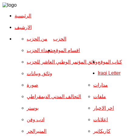
الرئيسية
الارشیف
الحزب
من الحزب
اقسام الموقع
شهداء الحزب
كتاب الموقع
وثائق المؤتمر الوطني العاشر للحزب
Iraqi Letter
وثائق وبيانات
مدارات
صورة
ملفات
التحالف المدني الديمقراطي
اخر الاخبار
بوستر
اعلانات
ادب وفن
كاريكاتير
المنبرالحر