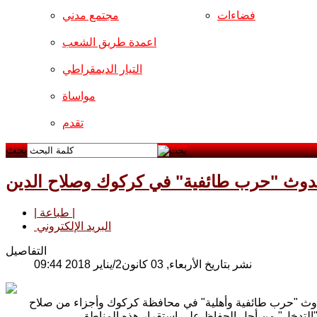
فضاءات
مجتمع مدني
اعمدة طريق الشعب
التيار الديمقراطي
مواساة
تقدم
بحث
 حدوث "حرب طائفية" في كركوك وصلاح الدين
| طباعة |
البريد الإلكتروني
التفاصيل
نشر بتاريخ الأربعاء, 03 كانون2/يناير 2018 09:44
 حدوث "حرب طائفية وأهلية" في محافظة كركوك وأجزاء من صلاح