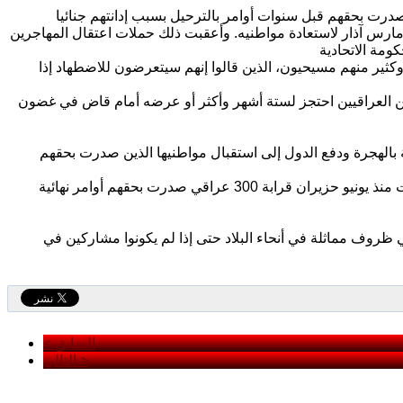
ير منهم مسيحيون، الذين قالوا إنهم سيتعرضون للاضطهاد إذا
من العراقيين احتجز لستة أشهر وأكثر أو عرضه أمام قاض في غضون
ة بالهجرة ودفع الدول إلى استقبال مواطنيها الذين صدرت بحقهم
وتشير معلومات قدمها محامو العراقيين إلى المحكمة إلى أن سلطات الهجرة اعتقلت منذ يونيو حزيران قرابة 300 عراقي صدرت بحقهم أوامر نهائية
روف مماثلة في أنحاء البلاد حتى إذا لم يكونوا مشاركين في
< السابق
التالي >