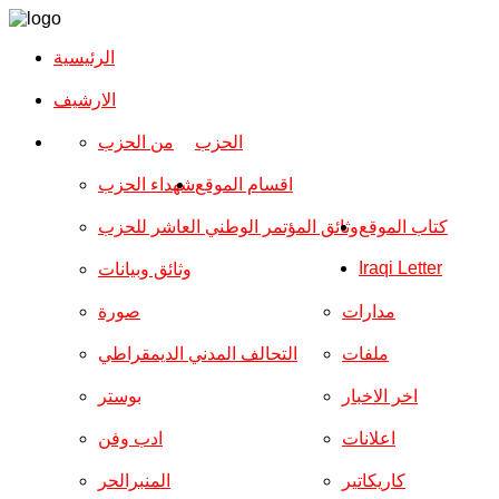
الرئيسية
الارشیف
الحزب
من الحزب
اقسام الموقع
شهداء الحزب
كتاب الموقع
وثائق المؤتمر الوطني العاشر للحزب
Iraqi Letter
وثائق وبيانات
مدارات
صورة
ملفات
التحالف المدني الديمقراطي
اخر الاخبار
بوستر
اعلانات
ادب وفن
كاريكاتير
المنبرالحر