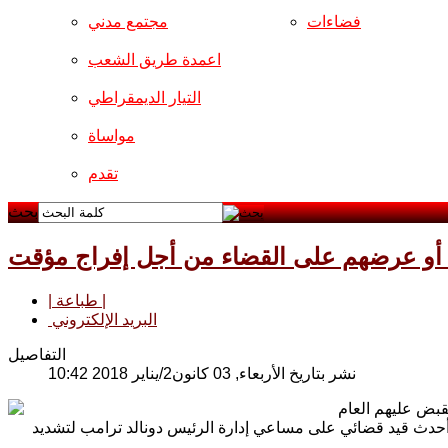
فضاءات
مجتمع مدني
اعمدة طريق الشعب
التيار الديمقراطي
مواساة
تقدم
بحث
 أو عرضهم على القضاء من أجل إفراج مؤقت
| طباعة |
البريد الإلكتروني
التفاصيل
نشر بتاريخ الأربعاء, 03 كانون2/يناير 2018 10:42
قبض عليهم العام
أحدث قيد قضائي على مساعي إدارة الرئيس دونالد ترامب لتشديد