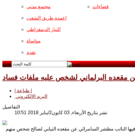
فضاءات
مجتمع مدني
اعمدة طريق الشعب
التيار الديمقراطي
مواساة
تقدم
بحث
ن مقعده البرلماني لشخص عليه ملفات فساد
| طباعة |
البريد الإلكتروني
التفاصيل
نشر بتاريخ الأربعاء, 03 كانون2/يناير 2018 10:51
 فيها النائب مطشر السامرائي عن مقعده النيابي لصالح شخص متهم