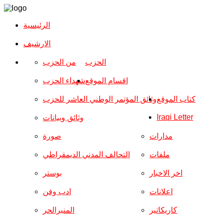
الرئيسية
الارشیف
الحزب
من الحزب
اقسام الموقع
شهداء الحزب
كتاب الموقع
وثائق المؤتمر الوطني العاشر للحزب
Iraqi Letter
وثائق وبيانات
مدارات
صورة
ملفات
التحالف المدني الديمقراطي
اخر الاخبار
بوستر
اعلانات
ادب وفن
كاريكاتير
المنبرالحر