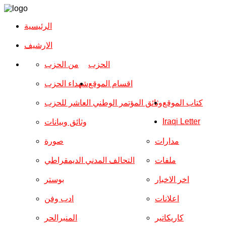
الرئيسية
الارشیف
الحزب
من الحزب
اقسام الموقع
شهداء الحزب
كتاب الموقع
وثائق المؤتمر الوطني العاشر للحزب
Iraqi Letter
وثائق وبيانات
مدارات
صورة
ملفات
التحالف المدني الديمقراطي
اخر الاخبار
بوستر
اعلانات
ادب وفن
كاريكاتير
المنبرالحر