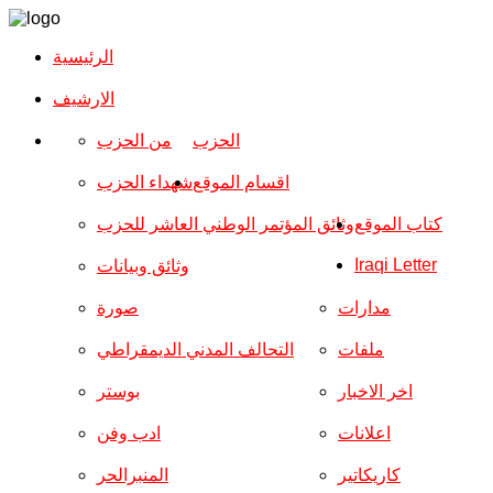
الرئيسية
الارشیف
الحزب
من الحزب
اقسام الموقع
شهداء الحزب
كتاب الموقع
وثائق المؤتمر الوطني العاشر للحزب
Iraqi Letter
وثائق وبيانات
مدارات
صورة
ملفات
التحالف المدني الديمقراطي
اخر الاخبار
بوستر
اعلانات
ادب وفن
كاريكاتير
المنبرالحر