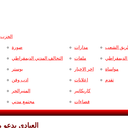
الحزب
و
ريق الشعب
مدارات
صورة
ر الديمقراطي
ملفات
التحالف المدني الديمقراطي
مواساة
اخر الاخبار
بوستر
تقدم
اعلانات
ادب وفن
كاريكاتير
المنبرالحر
فضاءات
مجتمع مدني
العبادي يدعو م