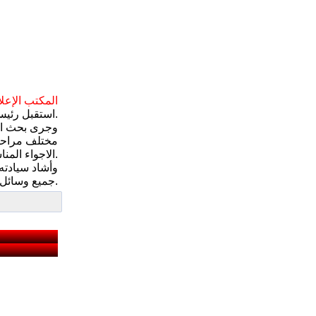
المكتب الإعل
استقبل رئيس مجلس الوزراء الدكتور حيدر العبادي مساء اليوم الجمعة رئيس واعضاء المفوضية العليا المستقلة للانتخابات.
وجرى بحث الاس
مختلف مراحل ا
الاجواء المناسبة لمشاركتهم.
وأشاد سيادته 
جميع وسائل الإعلام الوطنية لتشجيع المواطنين للحصول على البطاقة الانتخابية وحثهم على التسجيل والمشاركة الواسعة في الانتخابات بموعدها المقرر.