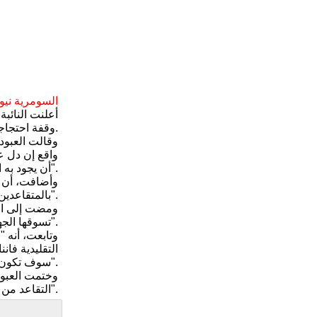
السومرية نيوز
أعلنت النائب
وقفة احتجاجية أمام المبنى التقاعد لحين حل "أزمة" الدائرة.
وقالت العبود
واقع إن دل ع
أن يجود به الإنسان".
وأضافت، أن 
بالمتقاعدين والمرمية في ممرات المبنى المتهالك وهي عرضة للأمطار في الشتاء والغبار والأتربة في الصيف".
ومضت إلى الق
تسوقها الجهات الرسمية هي الأزمة المالية وقلة التخصيصات".
وتابعت، أنه 
التقليدية فان
سوف تكون عرضة للتلف والضياع".
وختمت العبود
التقاعد من بناية وتوفير موظفين لإنجاز المعاملات".