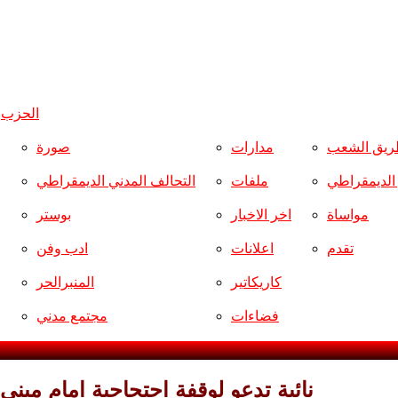
الحزب
و
ريق الشعب
مدارات
صورة
ر الديمقراطي
ملفات
التحالف المدني الديمقراطي
مواساة
اخر الاخبار
بوستر
تقدم
اعلانات
ادب وفن
كاريكاتير
المنبرالحر
فضاءات
مجتمع مدني
نائبة تدعو لوقفة احتجاجية امام مبنى 