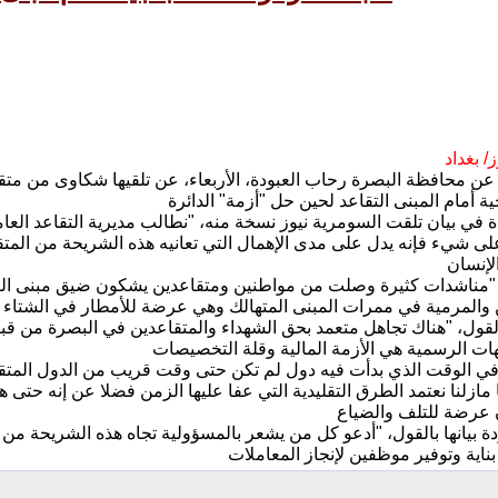
/ بغداد
ة عن محافظة البصرة رحاب العبودة، الأربعاء، عن تلقيها شكاوى من متق
ة في بيان تلقت السومرية نيوز نسخة منه، "نطالب مديرية التقاعد العا
لى شيء فإنه يدل على مدى الإهمال التي تعانيه هذه الشريحة من المت
"مناشدات كثيرة وصلت من مواطنين ومتقاعدين يشكون ضيق مبنى التقا
ول، "هناك تجاهل متعمد بحق الشهداء والمتقاعدين في البصرة من قبل ا
"في الوقت الذي بدأت فيه دول لم تكن حتى وقت قريب من الدول المتق
نا مازلنا نعتمد الطرق التقليدية التي عفا عليها الزمن فضلا عن إنه حتى 
ة بيانها بالقول، "أدعو كل من يشعر بالمسؤولية تجاه هذه الشريحة من 