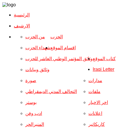
الرئيسية
الارشیف
الحزب
من الحزب
اقسام الموقع
شهداء الحزب
كتاب الموقع
وثائق المؤتمر الوطني العاشر للحزب
Iraqi Letter
وثائق وبيانات
مدارات
صورة
ملفات
التحالف المدني الديمقراطي
اخر الاخبار
بوستر
اعلانات
ادب وفن
كاريكاتير
المنبرالحر