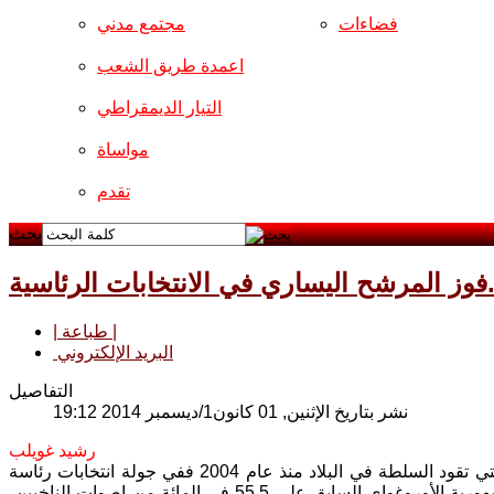
فضاءات
مجتمع مدني
اعمدة طريق الشعب
التيار الديمقراطي
مواساة
تقدم
بحث
فوز المرشح اليساري في الانتخابات الرئاسية
| طباعة |
البريد الإلكتروني
التفاصيل
نشر بتاريخ الإثنين, 01 كانون1/ديسمبر 2014 19:12
رشيد غويلب
جدد الناخبون في الأوروغواي للمرة الثالثة ثقتهم بمرشح جبهة "أمبليو" اليسارية، التي تقود السلطة في البلاد منذ عام 2004 ففي جولة انتخابات رئاسة
الجمهورية، التي جرت الأحد الفائت حصل تاباريه فاثكيث، مرشح اليسار ورئيس جمهورية الأوروغواي السابق على 55,5 في المائة من اصوات الناخبين،