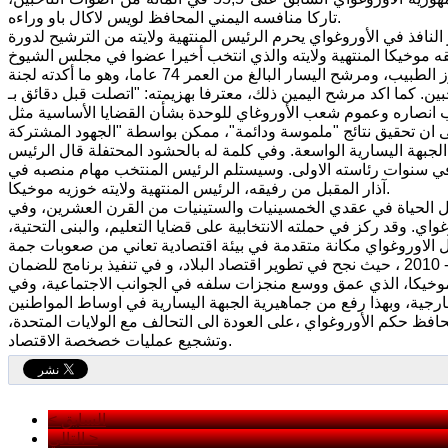
تاركا منافسه اليمني المحافظ لويس لاكال باو وراءه.
بلاد في سنوات 2005 / 2010. علماً ان الدستور النافذ في الأوروغواي يحرم الرئيس المنتهية ولايته من الترشيح لدورة
وكانت جميع استطلاعات الرأي التي جرت بعد إدلاء الناخبين باصواتهم قد اشرت فوز الطبيب، ومرشح اليسار البالغ من العمر 74 عاما، وهو ما أكدته لجنة
جزئية، بعد فرز 72 في المائة من اصوات الناخبين. كما اكد مرشح اليمين ذلك، معترفا بهزيمته: "اتصلت قبل دقائق بـ
خب انصاره وعموم شعب الأوروغاي للوحدة بشأن القضايا الأساسية مثل
لجبهة اليسارية الواسعة. وفي كلمة له بالحشود المحتفلة قال الرئيس
ة في سنوات رئاسته الاولى. وسيستلم الرئيس المنتخب مهام منصبه في
آذار المقبل من رفيقه، الرئيس المنتهية ولايته خوزيه موخيكا.
خل الحياة في عقدي الخمسينيات والستينيات من القرن العشرين، وفي
اي. وقد ركز في حملته الانتخابية على قضايا التعليم، والبنى التحتية،
وجاء نجاح فاثكيت على خلفية المنجزات التي حققها في دورة رئاسته الاولى 2005 - 2010 ، حيث نجح في تطوير اقتصاد البلاد، و في تنفيذ برنامج للضمان
ه موخيكا، الذي عمق ووسع منجزات سلفه في الجوانب الاجتماعية، وفي
فظ حكم الأوروغواي ،على العودة الى التحالف مع الولايات المتحدة،
وتشجيع عمليات خصخصة الاقتصاد.
< السابق
التالي >