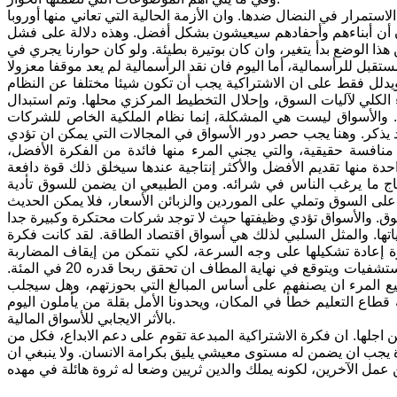
لاستمرار في النضال ضدها. وان الأزمة الحالية التي تعاني منها أوروبا
ون أن أبناءهم وأحفادهم سيعيشون بشكل أفضل. وهذه دلالة على فشل
ن هذا الوضع بدأ يتغير، وان كان بوتيرة بطيئة. ولو كان حوارنا يجري في
، ويدلل فقط على ان الاشتراكية يجب أن تكون شيئا مختلفا عن النظام
ء الكلي لآليات السوق، وإحلال التخطيط المركزي محلها. وتم استبدال
يم. والأسواق ليست هي المشكلة، إنما نظام الملكية الخاص للشركات
د يذكر. وهنا يجب حصر دور الأسواق في المجالات التي يمكن ان تؤدي
منافسة حقيقية، والتي يجني المرء منها فائدة من الفكرة الأفضل،
 منها تقديم الأفضل والأكثر إنتاجية عندها سيخلق ذلك قوة دافعة
إنتاج ما يرغب الناس في شرائه. ومن الطبيعي ان يضمن للسوق تأدية
ى السوق وتملي على الموردين والزبائن الأسعار، فلا يمكن الحديث
تها. والمثل السلبي لذلك هي أسواق اقتصاد الطاقة. لقد كانت فكرة
ة إعادة تشكيلها على وجه السرعة، لكي نتمكن من إيقاف المضاربة
بواردات الأسر وميزانيتها. وكذلك الحال في قطاع الصحة، حيث يجري خصخصة المستشفيات ويتوقع في نهاية المطاف ان تحقق ربحا قدره 20 في المئة.
يع المرء ان يصنفهم على أساس المبالغ التي بحوزتهم، وهل سيجلب
ع التعليم خطأ في المكان، ويحدونا الأمل بقلة من يأملون اليوم
بالأثر الايجابي للأسواق المالية.
اجلها. ان فكرة الاشتراكية المبدعة تقوم على دعم الابداع، فكل من
جب ان يضمن له مستوى معيشي يليق بكرامة الانسان. ولا ينبغي ان