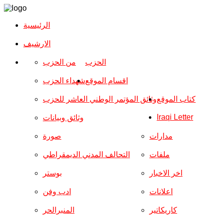
الرئيسية
الارشیف
الحزب
من الحزب
اقسام الموقع
شهداء الحزب
كتاب الموقع
وثائق المؤتمر الوطني العاشر للحزب
Iraqi Letter
وثائق وبيانات
مدارات
صورة
ملفات
التحالف المدني الديمقراطي
اخر الاخبار
بوستر
اعلانات
ادب وفن
كاريكاتير
المنبرالحر