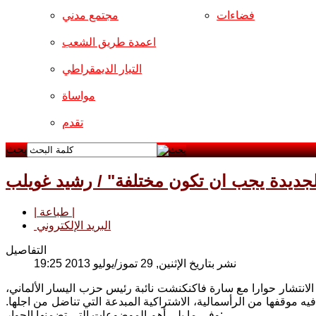
فضاءات
مجتمع مدني
اعمدة طريق الشعب
التيار الديمقراطي
مواساة
تقدم
بحث
 الجديدة يجب ان تكون مختلفة" / رشيد غويلب
| طباعة |
البريد الإلكتروني
التفاصيل
نشر بتاريخ الإثنين, 29 تموز/يوليو 2013 19:25
 الانتشار حوارا مع سارة فاكنكنشت نائبة رئيس حزب اليسار الألماني،
 فيه موقفها من الرأسمالية، الاشتراكية المبدعة التي تناضل من اجلها.
وفي ما يلي أهم الموضوعات التي تضمنها الحوار: