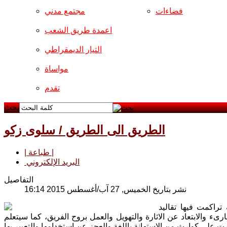
فضاءات
مجتمع مدني
اعمدة طريق الشعب
التيار الديمقراطي
مواساة
تقدم
بحث
الطريق الى الطريق / سلوى زكو
| طباعة |
البريد الإلكتروني
التفاصيل
نشر بتاريخ الخميس, 27 آب/أغسطس 2015 16:14
اكمت فيها تقاليد
ء والابتعاد عن الاثارة والتهويل والعمل بروح الفريق، كما سيتعلم