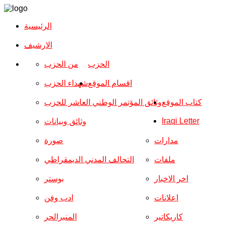
الرئيسية
الارشیف
الحزب
من الحزب
اقسام الموقع
شهداء الحزب
كتاب الموقع
وثائق المؤتمر الوطني العاشر للحزب
Iraqi Letter
وثائق وبيانات
مدارات
صورة
ملفات
التحالف المدني الديمقراطي
اخر الاخبار
بوستر
اعلانات
ادب وفن
كاريكاتير
المنبرالحر