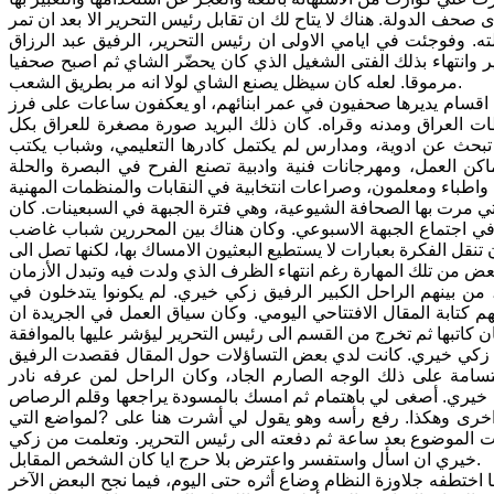
 الدولة. هناك لا يتاح لك ان تقابل رئيس التحرير الا بعد ان تمر
ه. وفوجئت في ايامي الاولى ان رئيس التحرير، الرفيق عبد الرزاق
ير وانتهاء بذلك الفتى الشغيل الذي كان يحضّر الشاي ثم اصبح صحفيا
مرموقا. لعله كان سيظل يصنع الشاي لولا انه مر بطريق الشعب.
قسام يديرها صحفيون في عمر ابنائهم، او يعكفون ساعات على فرز
ظات العراق ومدنه وقراه. كان ذلك البريد صورة مصغرة للعراق بكل
بحث عن ادوية، ومدارس لم يكتمل كادرها التعليمي، وشباب يكتب
اكن العمل، ومهرجانات فنية وادبية تصنع الفرح في البصرة والحلة
 مرت بها الصحافة الشيوعية، وهي فترة الجبهة في السبعينات. كان
ي اجتماع الجبهة الاسبوعي. وكان هناك بين المحررين شباب غاضب
قل الفكرة بعبارات لا يستطيع البعثيون الامساك بها، لكنها تصل الى
ن بينهم الراحل الكبير الرفيق زكي خيري. لم يكونوا يتدخلون في
هم كتابة المقال الافتتاحي اليومي. وكان سياق العمل في الجريدة ان
ق زكي خيري. كانت لدي بعض التساؤلات حول المقال فقصدت الرفيق
سامة على ذلك الوجه الصارم الجاد، وكان الراحل لمن عرفه نادر
 خيري. أصغى لي باهتمام ثم امسك بالمسودة يراجعها وقلم الرصاص
اخرى وهكذا. رفع رأسه وهو يقول لي أشرت هنا على ?لمواضع التي
ت الموضوع بعد ساعة ثم دفعته الى رئيس التحرير. وتعلمت من زكي
خيري ان اسأل واستفسر واعترض بلا حرج ايا كان الشخص المقابل.
اختطفه جلاوزة النظام وضاع أثره حتى اليوم، فيما نجح البعض الآخر