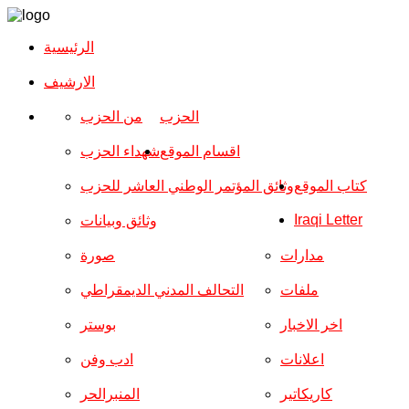
الرئيسية
الارشیف
الحزب
من الحزب
اقسام الموقع
شهداء الحزب
كتاب الموقع
وثائق المؤتمر الوطني العاشر للحزب
Iraqi Letter
وثائق وبيانات
مدارات
صورة
ملفات
التحالف المدني الديمقراطي
اخر الاخبار
بوستر
اعلانات
ادب وفن
كاريكاتير
المنبرالحر