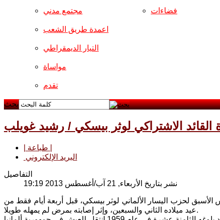
فضاءات
مجتمع مدني
اعمدة طريق الشعب
التيار الديمقراطي
مواساة
تقدم
بحث
 القائد الاشتراكي لوثر بيسكي / رشيد غويلب
| طباعة |
البريد الإلكتروني
التفاصيل
نشر بتاريخ الأربعاء, 21 آب/أغسطس 2013 19:19
 الأسبق لحزب اليسار الألماني لوثر بيسكي، قبل أربعة أيام فقط من
عيد ميلاده الثاني والسبعين، وإثر إصابته بمرض لم يمهله طويلا.
ولد بيسكي في 17 آب 1941 في مقاطعة شليسفيغ- هولشتاين في غرب ألمانيا. وعند بلوغه الثامنة عشرة في عام 1959 انتقل للعيش في جمهورية ألمانيا