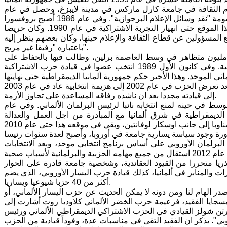
م الثقافة في جامعة كارل ماركس في مدينة لايبزغ، وحصل في عام
1969 على شهادة الدكتوراه في مجال وسائل الإعلام والشبيبة، لقاء أطروحته الموسومة "نقد وسائل الإعلام البرجوازية". وفي عام 1986 أصبح بروفسورا
ثم رئيسا للمدرسة العليا لعلوم السينما والتلفزيون في مدينة بوتسدام، وبقي في هذا الموقع حتى انهيار التجربة الاشتراكية في عام 1990. وكان حريصا
مسؤولين عن قطاع الثقافة والإعلام حينها، وكان بعضهم ينظر إليه
باعتباره "رفيقا غير مريح".
سي بعد كلمة ألقاها في 4 تشرين الثاني 1989 أمام نصف مليون متظاهر في وسط العاصمة برلين، وطالب فيها بالحفاظ على
جمهورية ألمانيا الديمقراطية، مع تجديدها وبناء الاشتراكية المتلازمة مع الديمقراطية. وفي كانون الأول 1989 انتخب عضوا في قيادة حزب الاشتراكية
وفي عام 1993 انتخب بيسكي رئيسا للحزب الجديد وظل يقوده حتى عام 2000 . وبعد تعرض الحزب في عام 2002 إلى هزيمة انتخابية عاد في عام 2003
إلى قيادته مجددا بعد ان ناشده رفاقه المساعدة على تجاوز الأزمة.
ين والوسط في حينه لمنع انتخابه نائبا لرئيس البرلمان الألماني. وفي عام
ة الديمقراطية في شرق ألمانيا مع المبادرة من اجل العمل والعدالة
رة وجود سياسة يسارية جامعة في أوروبا، وأصبح لعدة سنوات رئيسا
منه دخلت الأحزاب المنضوية في الحزب في عام 2009 انتخابات البرلمان الأوروبي على أساس برنامج انتخابي موحد، وبعد الانتخابات
يا متحررا من القيود العقائدية، وشخصية جامعة قادرة على الحوار
ت والمنابر في ألمانيا، كذلك قيادة حزب اليسار الأوروبي، الذي يضم
أكثر من 40 حزبا شيوعيا ويساريا.
در الهام لنا ومن دونه لا يمكن الحديث عن حزب اليسار الألماني، أو
 الإشادة بسجايا الفقيد، فزعيمة حزب الخضر الألماني كلاوديا روت أشارت إلى
رتن شولز القيادي في الحزب الاشتراكي الديمقراطي الألماني ورئيس
ي". يذكر ان الفقيد التقى في مناسبات عدة، وفوداً قيادية من الحزب