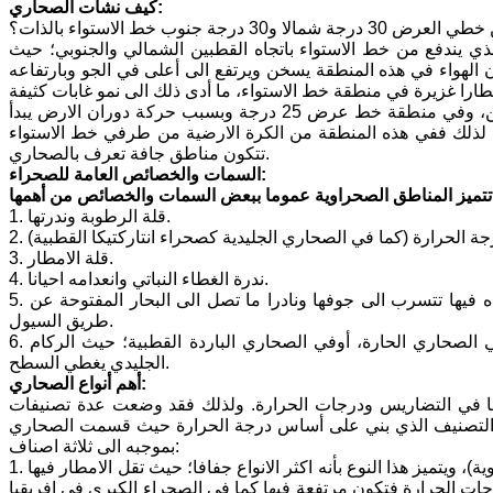
كيف نشأت الصحاري:
ب خط الاستواء بالذات؟
لذي يندفع من خط الاستواء باتجاه القطبين الشمالي والجنوبي؛ حيث
الهواء في هذه المنطقة يسخن ويرتفع الى أعلى في الجو وبارتفاعه
أمطارا غزيرة في منطقة خط الاستواء، ما أدى ذلك الى نمو غابات كثيفة
في المنطقة. وبعد أن يتخلص الهواء من حمولته من البخار تتجه حركته نحو القطبين، وفي منطقة خط عرض 25 درجة وبسبب حركة دوران الارض يبدأ
 لذلك ففي هذه المنطقة من الكرة الارضية من طرفي خط الاستواء
تتكون مناطق جافة تعرف بالصحاري.
السمات والخصائص العامة للصحراء:
ئص من أهمها:
1. قلة الرطوبة وندرتها.
3. قلة الامطار.
4. ندرة الغطاء النباتي وانعدامه احيانا.
5. تميز معظم المناطق الصحراوية بأنها ذات تصريف مائي داخلي وذلك يعني ان المياه فيها تتسرب الى جوفها ونادرا ما تصل الى البحار المفتوحة عن
طريق السيول.
6. تتميز الصحاري بوجود الرمال اضافة الى الحصى والصخور الرسوبية احيانا كما في الصحاري الحارة، أوفي الصحاري الباردة القطبية؛ حيث الركام
الجليدي يغطي السطح.
أهم أنواع الصحاري:
ينها في التضاريس ودرجات الحرارة. ولذلك فقد وضعت عدة تصنيفات
 هو التصنيف الذي بني على أساس درجة الحرارة حيث قسمت الصحاري
بموجبه الى ثلاثة اصناف:
1. الصحاري الحارة: وهي تلك التي يزيد فيها متوسط درجات الحرارة على (18 درجة مئوية)، ويتميز هذا النوع بأنه اكثر الانواع جفافا؛ حيث تقل الامطار فيها
درجات الحرارة فتكون مرتفعة فيها كما في الصحراء الكبرى في افريقيا