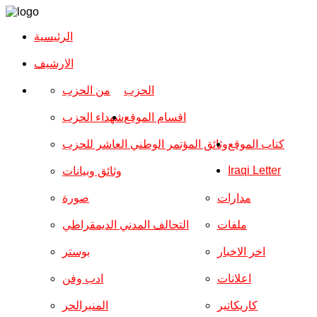
الرئيسية
الارشیف
الحزب
من الحزب
اقسام الموقع
شهداء الحزب
كتاب الموقع
وثائق المؤتمر الوطني العاشر للحزب
Iraqi Letter
وثائق وبيانات
مدارات
صورة
ملفات
التحالف المدني الديمقراطي
اخر الاخبار
بوستر
اعلانات
ادب وفن
كاريكاتير
المنبرالحر