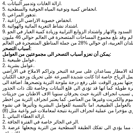
4. ازالة الغابات وتدمير النباتات.
5. انخفاض كمية ونوعية المياه الجوفية والسطحية.
6. تدهور المراعي.
7. انخفاض خصوبة الاراضي الزراعية.
8. اشتداد نشاط التعرية المائية والهوائية.
ويعتبر التصحر اليوم مشكلة عالمية تعاني منها العديد من البلدان في كافة انحاء العالم وقد بلغ مجموع المساحات المتصحرة في العالم حوالي 46 مليون
أسباب التصحر:
يمكن أن نعزو أسباب التصحر الى مجموعتين من العوامل:
1. عوامل طبيعية.
2. عوامل بشرية.
ة الامطار يساعدان على سرعة التبخر وتراكم الاملاح في الاراضي
تعمل الرياح خاصة اذا كانت شديدة السرعة على تحريك وزحف الكثبان
لوحتها بمرور الوقت على رفع درجة ملوحة التربة وتصحرها. اضافة الى
ة طويلة كما انها قد تؤدي الى قلع النباتات وخاصة تلك ذات الجذور
يول تسبب انجراف التربة حيث يجرفان سنويا الاف الاطنان من جزيئات
يوم والكبريت وغيرها من العناصر. كما يعتبر انجراف التربة من اخطر
ق بالعوامل الطبيعية, اما بالنسبة للعوامل البشرية وتأثيرها في نشوء
1. ازالة الغطاء النباتي.
2. الرعي الجائر خاصة في الفترة الجافة.
3. المعاملات الزراعية غير الواعية مثل حرث التربة في أوقات الجفاف غير المناسبة مما يؤدي الى تفكك الطبقة السطحية من التربة ويجعلها عرضة