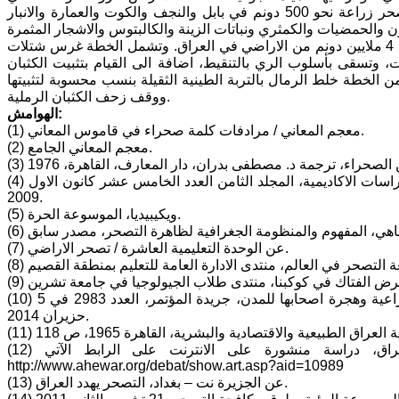
المناطق الصحراوية. وحسب بيانات وزارة الموارد المائية فقد شملت مكافحة التصحر زراعة نحو 500 دونم في بابل والنجف والكوت والعمارة والانبار
أما بالنسبة لوزارة الزراعة فقد وضعت خطة لمكافحة التصحر الذي يغطي اكثر من 4 ملايين دونم من الاراضي في العراق. وتشمل الخطة غرس شتلات
ة، بواقع 30 ألف شتلة في عشر واحات، وتسقى بأسلوب الري بالتنقيط، اضافة الى القيام بتثبيت الكثبان
1500 متر داخل الكثبان، كذلك تتضمن الخطة خلط الرمال بالتربة الطينية الثقيلة بنسب محسوبة لتثبيتها
ووقف زحف الكثبان الرملية.
الهوامش:
(1) معجم المعاني / مرادفات كلمة صحراء في قاموس المعاني.
(2) معجم المعاني الجامع.
(4) علي غليس ناهي، المفهوم والمنظومة الجغرافية لظاهرة التصحر، مجلة ميسان للدراسات الاكاديمية، المجلد الثامن العدد الخامس عشر كانون الاول
2009.
(5) ويكيبيديا، الموسوعة الحرة.
(7) عن الوحدة التعليمية العاشرة / تصحر الاراضي.
(10) ىطالب العنزي، التصحر في العراق تسبب بفقدان 100 ألف دونم من الاراضي الزراعية وهجرة اصحابها للمدن، جريدة المؤتمر، العدد 2983 في 5
حزيران 2014.
(12) د. هاشم نعمة، مشكلة التصحر وابعادها الاقتصادية والاجتماعية في العراق، دراسة منشورة على الانترنت على الرابط الآتي:
http://www.ahewar.org/debat/show.art.asp?aid=10989
(13) عن الجزيرة نت – بغداد، التصحر يهدد العراق.