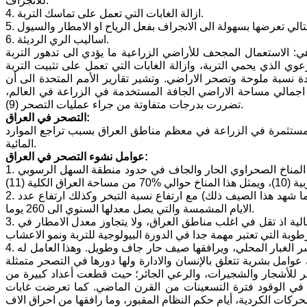
للانجراف.
4. ازالة الغابات التي تعمل على تماسك التربة.
6. اساليب الري الرديئة.
ي: الاستعمال المجحف للأراضي الزراعية ما يؤدي الى تدهور التربة
عوي الذي يحمي التربة، وازالة الغابات التي تعمل على تثبيت التربة
نسبة ملوحة وتصحر الاراضي. وتشير تقارير الأمم المتحدة الى أن
قد سنويا حوالي 24 مليار طن من التربة السطحية، وأن حوالي %70 من اجمالي مساحة الاراضي الجافة المستخدمة في الزراعة في العالم،
تضررت بدرجات متفاوتة من جراء عمليات التصحر (9).
التصحر في العراق:
المستثمرة في الزراعة في معظم مناطق العراق بسبب تراجع الموارد
المائية.
عوامل نشوء التصحر في العراق:
1. ان %90 من مساحة العراق تقع ضمن منطقة المناخ الجاف وشبه الجاف حيث يقع المناخ الصحراوي الحار والجاف في حدود منطقة السهل الرسوبي
2. ارتفاع درجات الحرارة في الصيف التي تصل احيانا الى أكثر من 50 درجة مئوية (كما شهد هذا الصيف ذلك) مع ارتفاع نسبة التبخر وكذلك ارتفاع عدد
الايام المشمسة والتي يصل معدلها السنوي الى 260 يوما.
3. هبوط نسبة تساقط الامطا، وتفاوت كمياتها بين 5 - 15 سم، متأثرة بنسبة التبخر العالية اذ تقل في اغلب مناطق العراق، ولا يتجاوز معدل الامطار في
4. الرياح السائدة في العراق هي الرياح الشمالية الغربية الجافة والحارة وتعمل على نشر الغبار المحلي، ويرافقها صيف حار جاف وطويل. وهذا العامل له
وامل بشرية تتعلق بالإنسان والادارة ولها دورها في التصحر متمثلة
ائر للأشجار والشجيرات، والرعي الجائر؛ حيث قطعت أعداد كبيرة من
 في الوقود فترة التسعينات من القرن الماضي. كما تعرضت غابات
كات الكردية، أيام حكم النظام المقبور، وما رافقها من احراق الاف