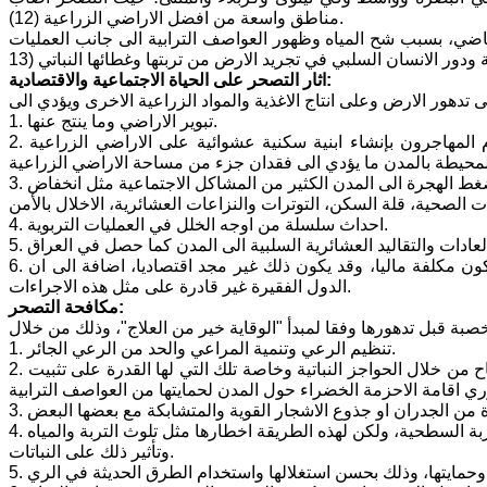
مناطق واسعة من افضل الاراضي الزراعية (12).
ضي، بسبب شح المياه وظهور العواصف الترابية الى جانب العمليات
اثار التصحر على الحياة الاجتماعية والاقتصادية:
1. تبوير الاراضي وما ينتج عنها.
2. تزايد هجرة سكان الريف والرعاة نحو المدن طلبا للعمل ولحياة أفضل حيث يقوم المهاجرون بإنشاء ابنية سكنية عشوائية على الاراضي الزراعية
3. خسارة القوى العاملة في الريف ما يؤدي الى نقص الايدي العاملة في الريف ويولد ضغط الهجرة الى المدن الكثير من المشاكل الاجتماعية مثل انخفاض
4. احداث سلسلة من اوجه الخلل في العمليات التربوية.
6. الاضرار الكبيرة التي يحدثها التصحر، تحتاج الى استصلاح الاراضي الزراعية والتي تكون مكلفة ماليا، وقد يكون ذلك غير مجد اقتصاديا، اضافة الى ان
الدول الفقيرة غير قادرة على مثل هذه الاجراءات.
مكافحة التصحر:
1. تنظيم الرعي وتنمية المراعي والحد من الرعي الجائر.
2. العمل على تثبيت الكثبان الرملية عن طريق انشاء الحواجز العمودية على اتجاه الرياح من خلال الحواجز النباتية وخاصة تلك التي لها القدرة على تثبيت
4. الطرق الكيميائية مثل استخدام مشتقات النفط وتكون على شكل رذاذ يلقى على التربة السطحية، ولكن لهذه الطريقة اخطارها مثل تلوث التربة والمياه
وتأثير ذلك على النباتات.