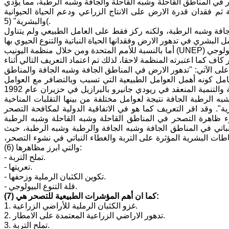
ر في المناطق القاحلة وشبه القاحلة والجافة وشبه الرطبة، مما يؤدي
ية ثم فقدان قدرة الارض على الانتاج الزراعي ودعم الحياة الحيوانية
والبشرية" (5(.
لجافة وشبه الرطبة، ولكنه ركز فقط على العامل الطبيعي ولم يتناول
أما بالنسبة للأمم المتحدة ومن خلال منظمة اليونيب (UNEP) فقد عرفت التصحر أثناء انعقاد مؤتمر نيروبي بأنه "انخفاض أو تدهور قدرة الانتاج البيولوجي
اف كما اعتبرته المنظمة لاحقا، لذلك تم اعتماد التعريف التالي أثناء
شاري المعني بتقييم التصحر في نيروبي عام 1990 والذي نص على الآتي: "تدهور الارض في المناطق الجافة وشبه الجافة والمناطق
شامل كونه أهمل العوامل الطبيعية التي تسبب وبالتضافر مع العوامل
البشرية في نشوء التصحر وتفاقمه. لاحقا توصل مؤتمر الامم المتحدة المعني بالبيئة والتنمية المنعقد في ريودي جانيرو بالبرازيل في حزيران عام 1992
به الرطبة الجافة نتيجة لعوامل مختلفة من بينها التقلبات المناخية
التعريف كما هو في الاتفاقية الدولية لمكافحة التصحر (UNCCD) والتي بدورها اقرت عام 1996. ويعتبر تعريف الامم
ء ظاهرة التصحر في المناطق القاحلة وشبه القاحلة وشبه الرطبة
 النباتي في المناطق الجافة وشبه الجافة والرطبة وشبه الرطبة، حيث
طات البشرية المؤثرة على التربة والغطاء النباتي في نشوء التصحر،
والتي ابرز مظاهرها (6):
- تملح التربة.
- تعريتها.
- تكوين الكثبان الرملية وزحفها.
- قلة التنوع البيولوجي.
كما ان أهم المؤشرات الطبيعية للتصحر هي (7):
1. غزو الكثبان الرملية للأراضي الزراعية.
2. تدهور الاراضي الزراعية المعتمدة على الامطار.
3. تملح التربة.