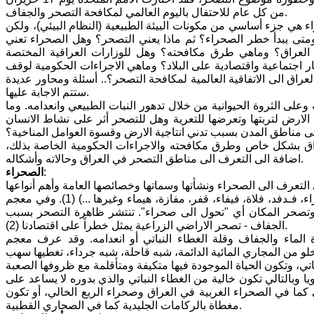
من كل عام للاحتفال باليوم العالمي لمكافحة التصحر والجفاف.
ء هي جزء أساسي من مكونات البيئة الطبيعية (النظام البيئي)، ولكن
 ومتى يبدأ خطر الصحراء؟ ثم ماذا يعني التصحر؟ وهل الصحراء تعني
العراق؟ وماهي طرق مكافحته؟ وهل للوزارات العراقية المختصة
ار اجتماعية واقتصادية على البلاد؟ وماهي الاجراءات الحكومية لوقف
اق الى الاتفاقية العالمية لمكافحة التصحر؟.. أسئلة ومحاور عديدة
ستتم الاجابة عليها.
على الثروة الحيوانية من خلال تدهور النبات الطبيعي وانعدامه. وما
 الارض لتربتها وتعرضها للتعرية وهل للتصحر أثر على نشاط الانسان
لى مناطق المدن بسبب تدني انتاجية الارض وقسوة العوامل المناخية؟
اق بشكل خاص وطرق مكافحته والاجراءات الحكومية الخاصة بذلك،
اضافة الى التعرف الى مناطق التصحر في العراق وحالاته وأشكاله.
:
الصحراء
لقد وضع العرب نحواً من أربعين اسماً للصحراء منها: (بادية، برية، بيداء، سبسب، عراء، فـدفد، فلاة، فيفاء، قفر، مفازة، هيماء وغيرها ...) (1). وفي معجم
. وتصحر المكان أي "تحول الى صحراء". تنتشر ظاهرة التصحر بسبب
الجفاف - تصحر الاراضي الزراعية يمثل خطراً على اقتصادنا (2).
ة الماء والجفاف وقلة الغطاء النباتي أو انعدامه. وقد عرف معجم
خلو من المجاري المائية الدائمة، شبه قاحلة، شبه جرداء، تغطيها سهب
مناطق نحو (25) سم أو أقل من ذلك سنويا وبالتالي تكون خالية من الغطاء النباتي والذي بدوره لا يساعد على
ا في الصحراء الغربية في العراق وصحراء الربع الخالي، أو تكون
مغطاة بالركامات الجليدية كما في الصحاري القطبية.