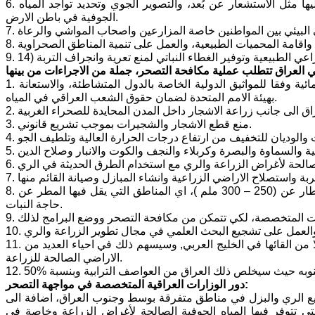
6. تطوير القدرات البشرية، وذلك باستخدام التكنولوجيا الحديثة وتدريب المختصين عليها مثل الاستشعار عن بُعد، والتصوير الجوي وتحديد تواجد المياه
الجوفية في باطن الارض.
1. الحوار والدبلوماسية مع الجانب الايراني والتركي والسوري لضمان حصة العراق المائية وفقا للمواثيق الدولية الخاصة بالدول المتشاطئة، والاستعانة
بهيئة الامم المتحدة لضمان حقوق الشعب العراقي في المياه.
3. منع قطع الاشجار والشجيرات بموجب تشريع قانوني.
8. منع تحويل مناطق الرعي الى مناطق زراعية وخاصة تلك التي يقل فيها معدل الامطار عن (250 – 300 ملم )، اي المناطق التي يقل فيها المطر عن
حاجة النبات.
11. ضرورة انشاء سد على شط العرب لتوفير المياه واعادتها الى الاراضي العراقية، بدلا من القائها في الخليج العربي, وسيسهم ذلك في احياء العديد من
الاراضي الصالحة للزراعة.
دور الوزارات العراقية المتخصصة في مواجهة التصحر:
ريع الري والبزل في مناطق متفرقة بوسط وجنوب العراق، اضافة الى
لتي تتوفر فيها المياه الجوفية الصالحة لأغراض الزراعة وخاصة في