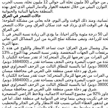
القرى؛ حيث تراجعت مساحات الغابات في فترة وجيزة. كذلك تراجعت اعداد النخيل من حوالي 30 مليون نخلة الى حوالي 12 مليون نخلة، بسبب الحرب
التوازن البيئي من خلال تجفيفه الاهوار والدمار البيئي الذي لحق بهذه
المنطقة بحياتها النباتية والحيوانية.
حالات التصحر في العراق
نسانية، ومنذ ذلك الوقت والى اليوم، فانه يعاني من مشكلة الملوحة؛
ا، في الوقت الذي يزداد فيه عدد سكان العراق. ومن حالات التصحر
في العراق:
1. تملح التربة: بسبب ارتفاع درجات الحرارة وخاصة في فصل الصيف، والتي قد تصل الى 50 درجة مئوية واكثر احيانا، ما يؤدي الى زيادة نسبة التبخر في
لحة للزراعة، وتبقى مشكلة تملح التربة من ابرز المشاكل التي تعاني
منها التربة.
2. انجراف التربة: ويظهر انجراف التربة في المناطق الجبلية الشديدة الانحدار في شمال وشمال شرق العراق؛ حيث تساعد الامطار والثلوج في هذه
3. الزحف الصحراوي: تعاني الاراضي الزراعية خاصة في منطقة الفرات الاوسط واعالي الفرات من تعرضها للرمال المتحركة؛ اذ تقدر مساحة الكثبان
الرملية في العراق بأكثر من 6 مليون دونم، تتوزع على جهات العراق المختلفة والممتدة من جنوب البصرة وحتى النجف بمساحة تقدر بـ (1684000 دونم).
وهناك نطاق ثاني يمتد من شمال غرب كربلاء وحتى الانبار والذي تقدر مساحته بـ (38000 دونم). أما بالنسبة للنطاق الثالث من الزحف الصحراوي فيقع
شرق نهر دجلة ضمن منطقة علي الغربي في محافظة ميسان.
4. الزحف الصحراوي: تعاني الاراضي الزراعية خاصة في منطقة الفرات الاوسط واعالي الفرات من تعرضها للرمال المتحركة؛ حيث تقدر مساحة الكثبان
الرملية في العراق بأكثر من 6 ملايين دونم؛ تتوزع على جهات العراق المختلفة والممتدة من جنوب البصرة وحتى النجف بمساحة تقدر بـ (1684000 دونم).
وهناك نطاق ثاني يمتد من شمال غرب كربلاء وحتى الانبار والذي تقدر مساحته بـ (38000 دونم). أما بالنسبة للنطاق الثالث من الزحف الصحراوي فيقع
شرق نهر دجلة ضمن منطقة علي الغربي في محافظة ميسان.
وفي العراق تتسارع ظاهرة التصحر؛ اذ تقدر نسبة الاراضي المعرضة للتصحر بأنها تتجاوز %92 من مجموع المساحة الاجمالية، ونلاحظ الاراضي المتصحرة
 في تكريت وبيجي بينما توجد في الديوانية في منطقة عفك. اما في
في البصرة وواسط وفي نينوى وكربلاء والمثنى؛ حيث التصحر اصاب