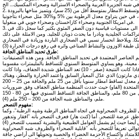
2. الصحراء المعتدلة: وهي تلك التي يقل متوسط درجات الحرارة عن (18 درجة مئوية) وتسقط الامطار بمتوسط أقل من (25 سم)، ويتميز مناخها بالبرودة
في فصل الشتاء، وقد يتساقط الثلج وتصل الحرارة في الصيف الى مستويات عالية، في حين يتراوح معدل الرطوبة بين %5 و%30 مثل صحراء بتاجونيا
في امريكا الجنوبية وصحراء كازاخستان وصحراء جوبي في منغوليا.
3. الصحاري الباردة (الجليدية): وهي الصحاري التي يغطيها الجليد وتنخفض فيها الحرارة الى مستويات قياسية دون الصفر المئوي بكثير كما سجل ذلك في
مات الجليدية ونادرا ما يحدث ذوبان للجليد. ومن الامثلة على ذلك
سكا. ويلاحظ انحسار نسبي في الصحاري الباردة وزيادة في الصحاري
طرق تحديد المناطق الجافة:
م العناصر المعتمدة في تحديد المناطق الجافة. ومن هذه التصنيفات:
معينة، وهو يساوي المتوسط السنوي للتساقط بالمليمترات مقسوما
على المتوسط الحراري السنوي بالدرجات المئوية وتصنف المناطق حسب النتائج، فاذا كانت النتيجة (صفر - 10) تعد المناطق شديدة الجفاف، واذا كانت
ناطق رطبة. وهناك معيار (دي مارتون) الذي عدّل المعيار السابق واعتمد الحرارة والمطر، وهناك
معيار خط المطر المتساوي حيث اعتبرت المناطق الشديدة الجفاف تلك التي تستلم معدل تساقط امطار سنويا بأقل من 25 ملم والجافة من 25 – 200
 والزراعة للأمم المتحدة (الفاو) حيث حددت المنظمة مناطق الجفاف وفق ضروريات
الامن الغذائي العالمي الى مناطق شديدة الجفاف، نسبة التساقط السنوي فيها اقل من 80 ملم، والمناطق الجافة التساقط السنوي فيها من 80 - 150
ملم، والمناطق شبه الجافة من 200 – 250 ملم (4).
مفهوم التصحر:
 للظروف الصحراوية في اتجاه المناطق الرطبة وشبه الرطبة"، وكما
اطق عرضة للتصحر. أما (كنث هار) فعرف التصحر بأنه "افقار وتدهور
الي تعريفاً للتصحر بأنه "قابلية الصحراء والظروف شبه الصحراوية