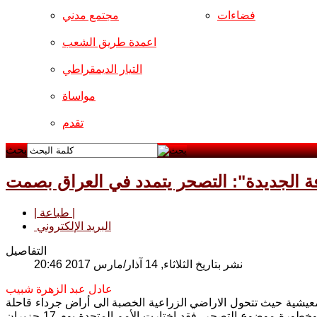
فضاءات
مجتمع مدني
اعمدة طريق الشعب
التيار الديمقراطي
مواساة
تقدم
بحث
فة الجديدة": التصحر يتمدد في العراق بصمت
| طباعة |
البريد الإلكتروني
التفاصيل
نشر بتاريخ الثلاثاء, 14 آذار/مارس 2017 20:46
عادل عبد الزهرة شبيب
المعيشية حيث تتحول الاراضي الزراعية الخصبة الى أراض جرداء قاحلة
وما يترتب على ذلك من تداعيات عديدة تمس حياة الانسان واقتصاد البلاد. ولأهمية وخطورة موضوع التصحر، فقد اختارت الأمم المتحدة يوم 17 حزيران