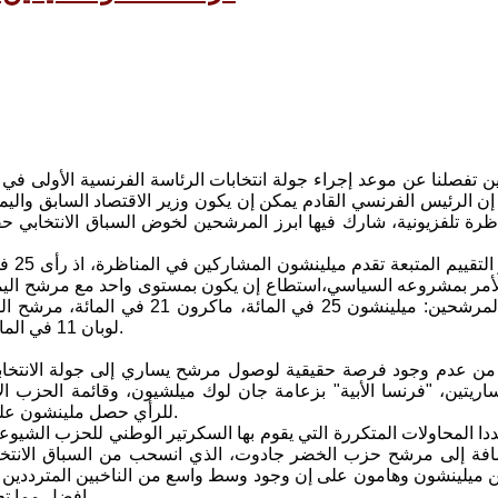
ن تفصلنا عن موعد إجراء جولة انتخابات الرئاسة الفرنسية الأولى في 
إن الرئيس الفرنسي القادم يمكن إن يكون وزير الاقتصاد السابق واليمي
ظرة تلفزيونية، شارك فيها ابرز المرشحين لخوض السباق الانتخابي
ووفق
لأمر بمشروعه السياسي،استطاع إن يكون بمستوى واحد مع مرشح اليمين 
لوبان 11 في المائة، ومرشح الحزب الاشتراكي الحاكم، اليساري بينوهامون9 في المائة.
من عدم وجود فرصة حقيقية لوصول مرشح يساري إلى جولة الانتخابات
يساريتين، "فرنسا الأبية" بزعامة جان لوك ميلشيون، وقائمة الحزب 
للرأي حصل ملينشون على 15 في المائة، متقدما على هامون الحاصل على 10 في المائة فقط.
دا المحاولات المتكررة التي يقوم بها السكرتير الوطني للحزب الشي
إضافة إلى مرشح حزب الخضر جادوت، الذي انسحب من السباق الانتخاب
ميلينشون وهامون على إن وجود وسط واسع من الناخبين المترددين يت
افضل مما تعكسه استطلاعات الرأي، وبالتالي الانتقال إلى جولة التنافس الحاسمة.