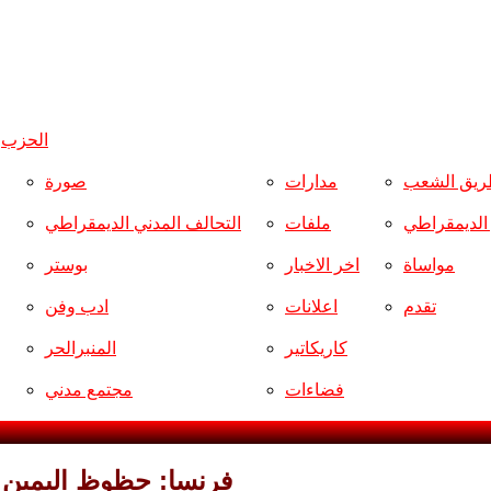
الحزب
و
ريق الشعب
مدارات
صورة
ر الديمقراطي
ملفات
التحالف المدني الديمقراطي
مواساة
اخر الاخبار
بوستر
تقدم
اعلانات
ادب وفن
كاريكاتير
المنبرالحر
فضاءات
مجتمع مدني
فرنسا: حظوظ اليمين ا