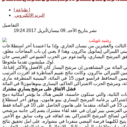
| طباعة |
البريد الإلكتروني
التفاصيل
نشر بتاريخ الأحد, 09 نيسان/أبريل 2017 19:24
رشيد غويلب
الثالث والعشرين من نيسان الجاري. وإذا ما اعتمدنا آخر استطلاعات
ني الليبرالي إيمانويل ماكرون. وهذا لا يعني إن باب المفاجآت مغلق،
 حقق المرشح اليساري، والمدعوم من الحزب الشيوعي الفرنسي جان
لوك ميلنشون تقدما ملحوظا.
 معايير التقييم المتبعة تقدم ميلينشون المشاركين في المناظرة، اذ رأى 25 في المائة من المشاهدين إن مرشح اليسار كان الأفضل والأكثر إقناعا،
الليبرالي ماكرون. وكانت نتائج تقييم المناظرة قد أفرزت الترتيب
التالي لأبرز المرشحين: ميلينشون 25 في المائة، ماكرون 21 في المائة، مرشح اليمين المحافظ فرانسو فيون 15 في المائة، اليمينية المتطرفة ماري
فشل الاتفاق على مرشح يساري مشترك
 الثانية، والتي ستكون حاسمة، فليس هناك ما يؤشر امكانية دمج
الاشتراكي بزعامة المرشح اليساري بينو هامون، ووفق آخر استطلاع
وعي الفرنسي بيير لوران في عقد لقاء مشترك يضم إلى جانبه مرشحي
ي لصالح المرشح الاشتراكي بعد اتفاقه في وقت سابق مع الأخير.
يح لكليهما فرصة المضي منفردا في مشواره، على امل تحقيق نتائج