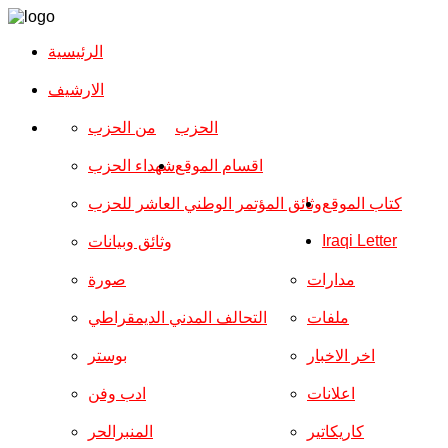
الرئيسية
الارشیف
الحزب
من الحزب
اقسام الموقع
شهداء الحزب
كتاب الموقع
وثائق المؤتمر الوطني العاشر للحزب
Iraqi Letter
وثائق وبيانات
مدارات
صورة
ملفات
التحالف المدني الديمقراطي
اخر الاخبار
بوستر
اعلانات
ادب وفن
كاريكاتير
المنبرالحر