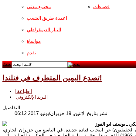
فضاءات
مجتمع مدني
اعمدة طريق الشعب
التيار الديمقراطي
مواساة
تقدم
بحث
تصدع اليمين المتطرف في فنلندا!
| طباعة |
البريد الإلكتروني
التفاصيل
نشر بتاريخ الإثنين, 19 حزيران/يونيو 2017 06:12
ي ـ يوسف ابو الفوز
ن الحقيقيون) عن انتخاب قيادة جديدة، في التاسع من حزيران الجاري،
حيث تنحى عن رئاسته، أبرز مؤسسي الحزب ورئيسه لعدة دورات، تيمو سويني (تولد 1962) الذي يشغل حقيبة وزارة الخارجية في الحكومة الحالية، التي