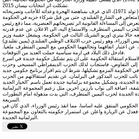
تشكلت اثر انتخابات نيسان 2015.
وفاز برئاسة الحزب القومي واليميني المتطرف وذو النزعات النازية، يوسي أهو هالا ( تولد 1971)، الذي عرف بمناهضة الهجرة وعدائه للأجانب وتصريحاته
عرض إلى المساءلة القانونية اثر تصريحاتهم العنصرية، مما دفع رئيس
لحزب اليمني المتطرف، والاستماع اليه، الى الاعلان عن عدم قدرته
ه حالا بيتري اوربو الشريك الثالث في الحكومة، ويشغل حقيبة وزير
 اعتبار اتفاقهما وتحالفهما الحكومي مع اليمين المتطرف ملغيا.
فادخل ذلك البلاد في ازمة سياسية حملت العديد من التوقعات.
لاستلام استقالة الحكومة على ان يتم تشكيل حكومة جديدة في اسرع
ة إلى التفاوض، فاستجاب لذلك الحزب الديمقراطي المسيحي وحزب
كن المفاجأة جاءت من داخل اليمين المتطرف ذاته، اذ اعلن 20 نائبا من أصل 35 نائب للحزب المذكور في البرلمان، عن تقديم استقالاتهم من الحزب
قة، اضافة الى نواب بارزين اخرين مثل زعيم المجموعة البرلمانية
يادة الجديدة لحزب اليمين المتطرف، التي بدت مذهولة امام التطورات
السريعة.
 الحكومي المتفق عليه اساسا، مما انقذ رئيس الوزراء، الذي كان في
 فعدل عن الزيارة واعلن عن استمرار حكومته بالتعاون مع المجموعة
البرلمانية الجديدة.