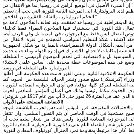
كتب قائلا " إن الشيء الأصيل في الوضع الراهن في روسيا إنما هو الانتقال من
يم لدى البروليتاريا، الى المرحلة الثانية للثورة، التي يجب أن تعطي
الحكم للبروليتاريا، وللفئات الفقيرة من الفلاحين ".
وازية الديمقراطية في روسيا قد تحققت، وقد تحالف الفلاحون كافة مع
أعمال، تلك الثورة التي سيشترك فيها الفلاحون الفقراء فقط كحلفاء
يا فقد اكتشف شكلا للتنظيم السياسي للمجتمع في فترة الانتقال من
ت من أسمى أشكال الدولة الديمقراطية، بالمقارنة مع شكل الجمهورية
لسياسية بل والاقتصادية التي تخدم الموضوع الرئيسي – السلطة،
نها. ووضع في هذه الموضوعات خطة محددة على أساس علمي لاستيلاء
البروليتاريا على السلطة في روسيا.
 الحكومة الائتلافية الثانية. وعلى الفور قامت هذه الحكومة التي أطلق
وزراء (كيرنسكي) بمنع صدور ونشر الجرائد البلشفية بين الجنود، كما
السلطة لتتركز كلها، مؤقتا، في أيدي البرجوازية المعادية للثورة ،
وف الجديدة مكانا رئيسيا وذلك في أعمال المؤتمر السادس لحزب
الانتفاضة المسلحة على الأبواب!
احتمالات المفتوحة، قرر المؤتمر السادس لحزب البلاشفة التوجه
د اصبح مستحيلا في الوقت الحاضر أن يتم التطور السلمي، وان تنتقل
 البرجوازية المعادية للثورة. وليس هناك من شعار سليم يجب أن
ا. كان هذا مرتبطا بمقاومة تمرد الجنرال كورنيلوف المعادي للثورة.