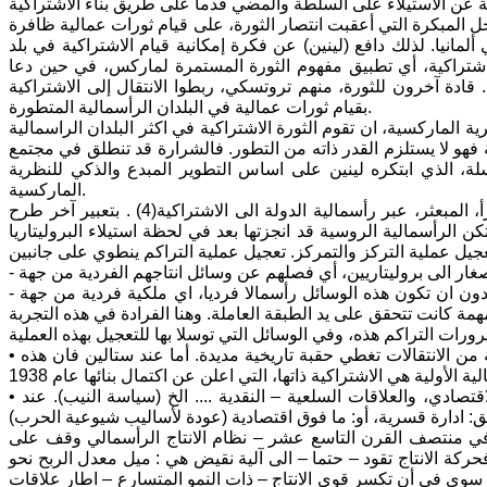
ل المبكرة التي أعقبت انتصار الثورة، على قيام ثورات عمالية ظافرة
انيا. لذلك دافع (لينين) عن فكرة إمكانية قيام الاشتراكية في بلد
 الاشتراكية، أي تطبيق مفهوم الثورة المستمرة لماركس، في حين دعا
دة آخرون للثورة، منهم تروتسكي، ربطوا الانتقال إلى الاشتراكية
بقيام ثورات عمالية في البلدان الرأسمالية المتطورة.
 الماركسية، ان تقوم الثورة الاشتراكية في اكثر البلدان الراسمالية
ية فهو لا يستلزم القدر ذاته من التطور. فالشرارة قد تنطلق في مجتمع
، الذي ابتكره لينين على اساس التطوير المبدع والذكي للنظرية
الماركسية.
على هذا الاساس قدم لينين الحل التالي: الانتقال من الانتاج الصغير الفردي، المجزأ، المبعثر، عبر رأسمالية الدولة الى الاشتراكية(4) . بتعبير آخر طرح
كن الرأسمالية الروسية قد انجزتها بعد في لحظة استيلاء البروليتاريا
- ودمجهم بوسائل انتاج غير مجزأة، غير مبعثرة، غير فردية، بل ذات طابع اجتماعي، دون ان تكون هذه الوسائل رأسمالا فرديا، اي ملكية فردية من جهة
• كان لينين يفهم التحول الجاري في روسيا على انه حلقة وسيطة في سلسلة طويلة من الانتقالات تغطي حقبة تاريخية مديدة. أما عند ستالين فان هذه
• عند لينين، وسائل التحفيز اقتصادية، اي ربط الأجر بالمنتوج، واستخدام الحساب الاقتصادي، والعلاقات السلعية – النقدية .... الخ (سياسة النيب). عند
في منتصف القرن التاسع عشر – نظام الانتاج الرأسمالي وقف على
حركة الانتاج تقود – حتما – الى آلية نقيض هي : ميل معدل الربح نحو
له سوى في أن تكسر قوى الانتاج – ذات النمو المتسارع – اطار علاقات