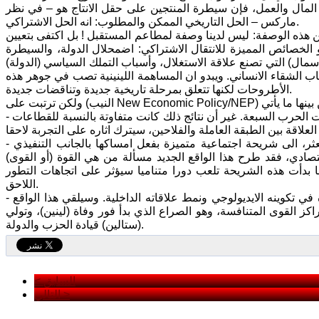
 المال والعمل، فإن سيطرة المنتجين على حقل الانتاج هو – في نظر
ماركس – الحل التاريخي الممكن والمطلوب: انه الحل الاشتراكي.
هذه الوصفة: ليس لدينا وصفة لمطاعم المستقبل ! بل اكتفى بتعيين
و الخصائص المميزة للانتقال الاشتراكي: اضمحلال الدولة، والسيطرة
أسمال) التي تصنع علاقة الاستغلال، وأسباب التملك السياسي (الدولة)
ب الشقاء الانساني. ويبدو ان المساهمة اللينينية تصب في جوهر هذه
الأطروحات لكنها تتعلق بمرحلة تاريخية جديدة وتناقضات جديدة.
- أدت وظيفتها في إعادة إنهاض القوى المنتجة والتغلب على الدمار الذي احدثته سنوات الحرب السبعة. غير أن نتائج ذلك كانت متفاوتة بالنسبة للقطاعات
- شكلت الظروف الجديدة حافزا لتحول البيروقراطية الجديدة من سلوك فردي مبعثر، الى شريحة اجتماعية متميزة بفعل امساكها بالجانب التنفيذي
صادي، فقد طرح هذا الواقع الجديد مسألة من هي القوة (أو القوى)
نا بدأت هذه الشريحة تلعب دورا متناميا سيؤثر على اتجاهات التطور
اللاحق.
- وفي سياق هذا التحول في البنية الاجتماعية - الطبقية شهد الحزب تحولات مناظرة في تكوينه الايديولوجي ونمط علاقاته الداخلية. وسيلقي هذا الواقع
ز القوى المتنافسة، وهو الصراع الذي بدأ فور وفاة (لينين)، وتولي
(ستالين) قيادة الحزب والدولة.
< السابق
التالي >