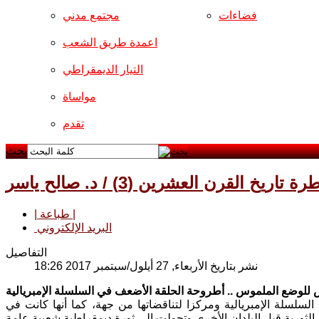
فضاءات
مجتمع مدني
اعمدة طريق الشعب
التيار الديمقراطي
مواساة
تقدم
بحث
القرن العشرين (3) / د. صالح ياسر
| طباعة |
البريد الإلكتروني
التفاصيل
نشر بتاريخ الأربعاء, 27 أيلول/سبتمبر 2017 18:26
 للوضع الملموس .. أطروحة الحلقة الأضعف في السلسلة الإمبريالية
 السلسلة الإمبريالية ومركزا لتناقضاتها من جهة، كما أنها كانت في