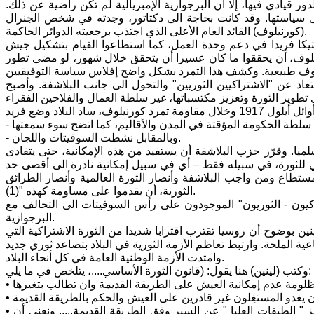
ر قيادي فيها، إلا أن البرجوازية الإمبريالية لم تكن راضية عن ذلك.
على سياستها. وقد كانت بحاجة الى دكتاتور، وجدته في شخص الجنرال
(كورنيلوف) القائد العام الأعلى الذي اجتذب برجعيته الدوائر الحاكمة.
يكا فريدا في دعم وحدة العمل، كما استطاعوا القيام بتشكيل جيش
يلوف، أن يحققوا ما كان عسيرا أن يتحقق خلال شهور، لو مضى تطور
اد عن "الاشتراكيين الثوريين" والتحول الى جانب البلاشفة. وأصبح
- وبالمقابل نشطت السوفيتات واللجان.
ميا. وقرّر حزب البلاشفة أن يستفيد من هذه الإمكانية، حتى يتفادى
لمي للثورة، في سبيله فقط – أي في سبيل إمكانية نادرة الى أقصى حد
مستطاع ومن واجب البلاشفة وأنصار الثورة العالمية وأنصار الطرائق
الثورية، أن يقدموا على مساومة كهذه "(1).
اكيون - الثوريون" الموجودون على رأس السوفيتات الى التحالف مع
البرجوازية.
ين بوضوح أن روسيا تقترب اقترابا شديدا من الثورة الاشتراكية التي
وامتدت الأزمة الوطنية العامة في كل أنحاء البلاد.
وكتب (لينين) هنا يقول: (قانون الثورة الأساسي....، يتلخص في ما يلي:
• الثورة لا يمكن أن تنتصر إلا عندما تمزق " الطبقات الدنيا " عن القديم، وعندما تعجز " الطبقات العليا " عن السير وفق الطريقة القديمة..... ونعني أن