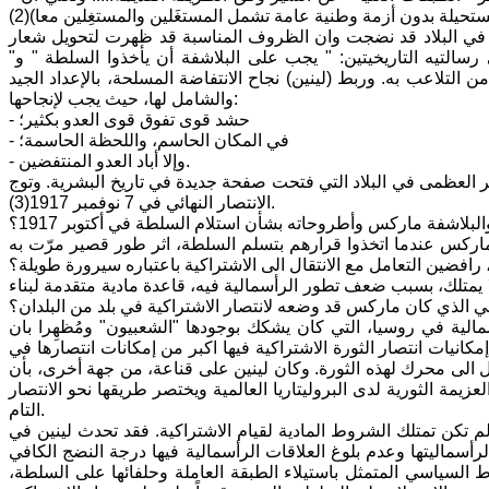
ية في البلاد قد نضجت وان الظروف المناسبة قد ظهرت لتحويل شعار
رسالتيه التاريخيتين: " يجب على البلاشفة أن يأخذوا السلطة " و"
ن التلاعب به. وربط (لينين) نجاح الانتفاضة المسلحة، بالإعداد الجيد
والشامل لها، حيث يجب لإنجاحها:
- حشد قوى تفوق قوى العدو بكثير؛
- في المكان الحاسم، واللحظة الحاسمة؛
- وإلا أباد العدو المنتفضين.
 أكتوبر العظمى في البلاد التي فتحت صفحة جديدة في تاريخ البشرية. وتوج
الانتصار النهائي في 7 نوفمبر 1917(3).
لبلاشفة ماركس وأطروحاته بشأن استلام السلطة في أكتوبر 1917؟
ماركس عندما اتخذوا قرارهم بتسلم السلطة، اثر طور قصير مرّت به
 رافضين التعامل مع الانتقال الى الاشتراكية باعتباره سيرورة طويلة؟
ا يمتلك، بسبب ضعف تطور الرأسمالية فيه، قاعدة مادية متقدمة لبناء
ي الذي كان ماركس قد وضعه لانتصار الاشتراكية في بلد من البلدان؟
الية في روسيا، التي كان يشكك بوجودها "الشعبيون" ومُظهِرا بان
نيات انتصار الثورة الاشتراكية فيها اكبر من إمكانات انتصارها في
ول الى محرك لهذه الثورة. وكان لينين على قناعة، من جهة أخرى، بأن
يمة الثورية لدى البروليتاريا العالمية ويختصر طريقها نحو الانتصار
التام.
لم تكن تمتلك الشروط المادية لقيام الاشتراكية. فقد تحدث لينين في
سماليتها وعدم بلوغ العلاقات الرأسمالية فيها درجة النضج الكافي
رط السياسي المتمثل باستيلاء الطبقة العاملة وحلفائها على السلطة،