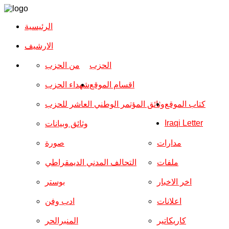
الرئيسية
الارشیف
الحزب
من الحزب
اقسام الموقع
شهداء الحزب
كتاب الموقع
وثائق المؤتمر الوطني العاشر للحزب
Iraqi Letter
وثائق وبيانات
مدارات
صورة
ملفات
التحالف المدني الديمقراطي
اخر الاخبار
بوستر
اعلانات
ادب وفن
كاريكاتير
المنبرالحر