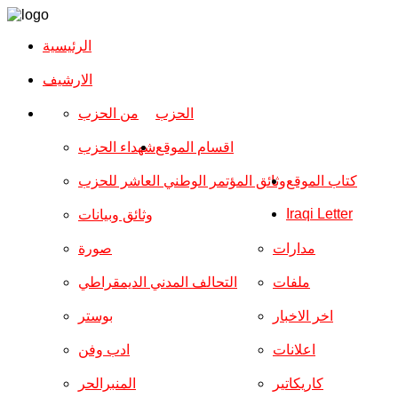
الرئيسية
الارشیف
الحزب
من الحزب
اقسام الموقع
شهداء الحزب
كتاب الموقع
وثائق المؤتمر الوطني العاشر للحزب
Iraqi Letter
وثائق وبيانات
مدارات
صورة
ملفات
التحالف المدني الديمقراطي
اخر الاخبار
بوستر
اعلانات
ادب وفن
كاريكاتير
المنبرالحر