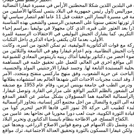
شتراكية بزعامة ايفو موراليس (اول رئيس جمهورية في البلاد ينتمي لسكانها الأصليين من
 رفات تشي غيفارا، والذي اقيم في 1997 في سانتا كلارا بعد العثور على قبره، الذي كان مجهولا في بوليفيا ،مراسم إحياء
لتكريم، كما يشارك الجيش البوليفي في الاحتفالات الرسمية للمرة
الأولى، بعدما كان يكتفي بإحياء الذكرى داخل الثكنات.
عام 1967 ، بعد اصابته بجروح في معركة مع قوات الدكتاتورية البوليفية، ثم تمكن الجنود من أسره، وكانت
ت الجيش النظامية. وتم اعدام غيفارا وهو في التاسعة والثلاثين من
تقال الى مواقع اخرى في العالم، للعمل على تحقيق حلمه في المساهمة
ة المستبدة التابعة لها. وجسد غيفارا الارجنتيني المولد والجنسية،
، والباحث عن حرية الشعوب، وفق منهج ماركسي منفتح ومتجدد، الأمر
وقد ولد ارنستو تشي غيفارا في الارجنتين في الرابع عشر من حزيران عام 1928، ودرس الطب في جامعة بوينس ايرس، وقام عام 1953 مع صديقه
 الى الشعور بالظلم الكبير الواقع على مزارعي القارة. وتوصل غيفارا،
والرأسمالية العالمية هما المسؤولان بشكل مباشر عن الفقر المدقع
وقد تعرف غيفارا الى الزعيم الكوبي فيدل كاسترو في المكسيك، وانضم في البدء كطبيب الى حركة 26 تموز التي قادها الاخير لتحرير كوبا من
يادة الثورة الكوبية، حيث لعب دورا محوريا في نجاحها بعد عامين من
الكفاح المسلح، في الاطاحة بنظام باتيستا الدكتاتوري وتحرير البلاد.
يدة، وشمل ذلك الاسهام في وضع قوانين الاصلاح الزراعي. وبعدها عين
. ولكن غيفارا المسكون بالثورة وتحقيق العدالة الاجتماعية، ترك مواقع