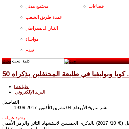
فضاءات
مجتمع مدني
اعمدة طريق الشعب
التيار الديمقراطي
مواساة
تقدم
بحث
 كوبا وبوليفيا في طليعة المحتفلين بذكراه
| طباعة |
البريد الإلكتروني
التفاصيل
نشر بتاريخ الأربعاء, 04 تشرين1/أكتوير 2017 19:09
رشيد غويلب
تحتفي قوى اليسار والحركات الاجتماعية والقوى الانسانية العالمية يوم الاحد المقبل (8/ 10/ 2017) بالذكرى الخمسين لاستشهاد الثائر والرمز الأممي
الكبير ارنستو تشي غيفارا.