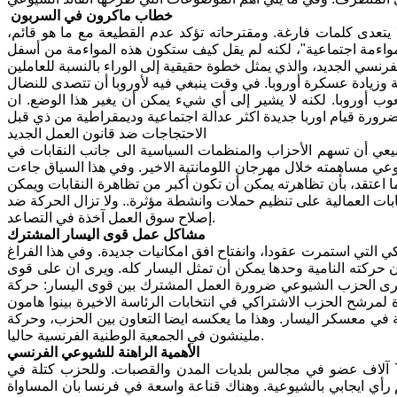
خطاب ماكرون في السربون
يتعدى كلمات فارغة. ومقترحاته تؤكد عدم القطيعة مع ما هو قائم،
 "مواءمة اجتماعية"، لكنه لم يقل كيف ستكون هذه المواءمة من أسفل
زيادة عسكرة أوروبا. في وقت ينبغي فيه لأوروبا أن تتصدى للنضال
ب أوروبا. لكنه لا يشير إلى أي شيء يمكن أن يغير هذا الوضع. ان
الاحتجاجات ضد قانون العمل الجديد
يعي أن تسهم الأحزاب والمنظمات السياسية الى جانب النقابات في
عي مساهمته خلال مهرجان اللومانتية الاخير. وفي هذا السياق جاءت
اعتقد، بأن تظاهرته يمكن أن تكون أكبر من تظاهرة النقابات ويمكن
ات العمالية على تنظيم حملات وانشطة مؤثرة.. ولا تزال الحركة ضد
إصلاح سوق العمل آخذة في التصاعد.
مشاكل عمل قوى اليسار المشترك
ي التي استمرت عقودا، وانفتاح افق امكانيات جديدة. وفي هذا الفراغ
 حركته النامية وحدها يمكن أن تمثل اليسار كله. ويرى ان على قوى
ت لواء حركته . وبالمقابل يرى الحزب الشيوعي ضرورة العمل المشترك بين قوى اليسار: حركة
لمرشح الحزب الاشتراكي في انتخابات الرئاسة الاخيرة بينوا هامون
في معسكر اليسار. وهذا ما يعكسه ايضا التعاون بين الحزب، وحركة
ملينشون في الجمعية الوطنية الفرنسية حاليا.
الأهمية الراهنة للشيوعي الفرنسي
لايزال الحزب قوة مهمة في فرنسا، ويضم حاليا 110 الف عضو. ويمتلك الحزب 7 آلاف عضو في مجالس بلديات المدن والقصبات. وللحزب كتلة في
 23 في المائة من الفرنسيين لديهم رأي ايجابي بالشيوعية. وهناك قناعة واسعة في فرنسا بان المساواة