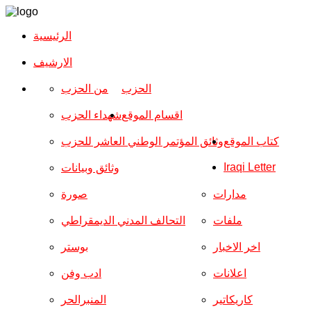
الرئيسية
الارشیف
الحزب
من الحزب
اقسام الموقع
شهداء الحزب
كتاب الموقع
وثائق المؤتمر الوطني العاشر للحزب
Iraqi Letter
وثائق وبيانات
مدارات
صورة
ملفات
التحالف المدني الديمقراطي
اخر الاخبار
بوستر
اعلانات
ادب وفن
كاريكاتير
المنبرالحر